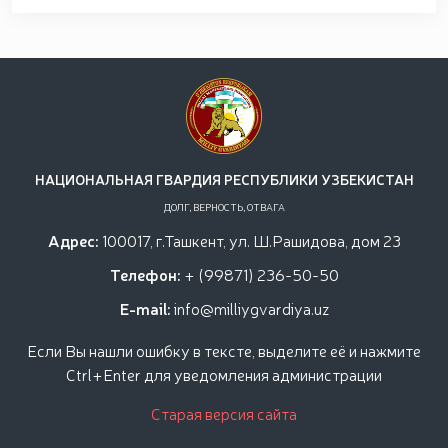
открытом диалоге председателя комитета Сената
Олий Мажлиса участвовали доценты Университета
общественной безопасности Национальной
гвардии / / С учащимися "Темурбеклар мактаби"
Национальной гвардии проведено показательное
занятие на тему «Использование беспилотных
летательных аппаратов и их технические
характеристики» / / В Ташкентском Региональном
учебном центре Национальной гвардии прошел
республиканский научно-практический семинар на
НАЦИОНАЛЬНАЯ ГВАРДИЯ РЕСПУБЛИКИ УЗБЕКИСТАН
тему «Перспективы применения беспилотных
ДОЛГ, ВЕРНОСТЬ, ОТВАГА
летательных аппаратов в системе охраны
объектов» / / Общественный порядок и
Адрес:
100017, г.Ташкент, ул. Ш.Рашидова, дом 23
безопасность граждан будут обеспечены во время
Телефон:
+ (99871) 236-50-50
молитв в священный месяц Рамазан / /
E-mail:
info@milliygvardiya.uz
Если Вы нашли ошибку в тексте, выделите её и нажмите
Ctrl+Enter для уведомления администрации
Старая версия сайта