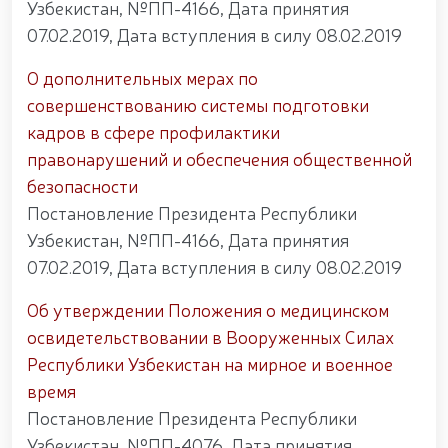
Узбекистан, №ПП-4166, Дата принятия
Наследие предков – источник национальной
гордости и патриотизма. //Генерал-полковник Б.
07.02.2019, Дата вступления в силу 08.02.2019
Ташматов ознакомился с деятельностью
Ташкентского военно-академического лицея
О дополнительных мерах по
«Темурбеклар мактаби». // Командующий
совершенствованию системы подготовки
Национальной гвардией, генерал-полковник Б.
кадров в сфере профилактики
Ташматов, побывал с рабочим визитом в
Сырдарьинской и Джизакской областях. //
правонарушений и обеспечения общественной
Состоялась республиканская военно-научно-
безопасности
практическая конференция на тему «Перспективы
развития науки и педагогических технологий в
Постановление Президента Республики
системе военного образования». // Командующий
Узбекистан, №ПП-4166, Дата принятия
Национальной гвардией генерал-полковник Б.
07.02.2019, Дата вступления в силу 08.02.2019
Ташматов провёл первые адресные мероприятия в
Юнусабадском районе. // В Самаркандской и
Об утверждении Положения о медицинском
Бухарской областях реализованы конкретные
меры по созданию безопасной среды и
освидетельствовании в Вооруженных Силах
обеспечению надёжной охраны общественного
Республики Узбекистан на мирное и военное
порядка. // Приоритетные задачи в сфере
время
государственной молодёжной политики остаются
в центре постоянного внимания. // Генерал-
Постановление Президента Республики
полковник Б. Ташматов избран председателем
Узбекистан, №ПП-4076, Дата принятия