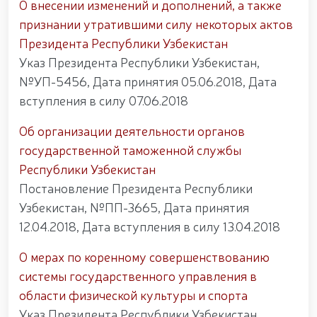
открытом диалоге председателя комитета Сената
О внесении изменений и дополнений, а также
Олий Мажлиса участвовали доценты Университета
признании утратившими силу некоторых актов
общественной безопасности Национальной
гвардии / / С учащимися "Темурбеклар мактаби"
Президента Республики Узбекистан
Национальной гвардии проведено показательное
Указ Президента Республики Узбекистан,
занятие на тему «Использование беспилотных
№УП-5456, Дата принятия 05.06.2018, Дата
летательных аппаратов и их технические
характеристики» / / В Ташкентском Региональном
вступления в силу 07.06.2018
учебном центре Национальной гвардии прошел
республиканский научно-практический семинар на
Об организации деятельности органов
тему «Перспективы применения беспилотных
государственной таможенной службы
летательных аппаратов в системе охраны
Республики Узбекистан
объектов» / / Общественный порядок и
безопасность граждан будут обеспечены во время
Постановление Президента Республики
молитв в священный месяц Рамазан / /
Узбекистан, №ПП-3665, Дата принятия
12.04.2018, Дата вступления в силу 13.04.2018
О мерах по коренному совершенствованию
системы государственного управления в
области физической культуры и спорта
Указ Президента Республики Узбекистан,