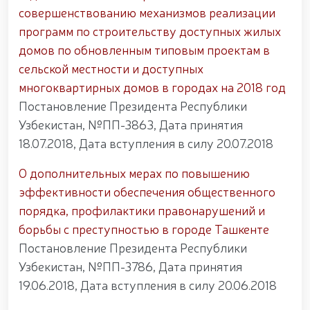
просветительский семинар-тренинг / / В
совершенствованию механизмов реализации
Республике Каракалпакстан гвардейцами
программ по строительству доступных жилых
задержано лицо, незаконно перевозившее
растение, занесённое в Красную книгу / / В городе
домов по обновленным типовым проектам в
Ташкент гвардейцами изъяты
сельской местности и доступных
несертифицированные пиротехнические изделия /
многоквартирных домов в городах на 2018 год
/ В Ферганской области пресечён незаконный
оборот пиротехнических средств / /
Постановление Президента Республики
Продолжается процесс отбора кандидатов,
Узбекистан, №ПП-3863, Дата принятия
изъявивших желание поступить в Университет
18.07.2018, Дата вступления в силу 20.07.2018
общественной безопасности Национальной
гвардии / / Во исполнении задач, поставленных
главой государства по развитию олимпийского и
О дополнительных мерах по повышению
паралимпийского спорта на новый уровень, под
эффективности обеспечения общественного
председательством Командующего Национальной
порядка, профилактики правонарушений и
гвардией Р. Джураева состоялась конференция с
участием тренеров по стрельбе из лука
борьбы с преступностью в городе Ташкенте
(паралимпийской стрельбе) / / Женщины-
Постановление Президента Республики
военнослужащие Управления Национальной
Узбекистан, №ПП-3786, Дата принятия
гвардии по Сурхандарьинской области заняли
первое место в соревнованиях по волейболу среди
19.06.2018, Дата вступления в силу 20.06.2018
сотрудников правоохранительных органов / / В