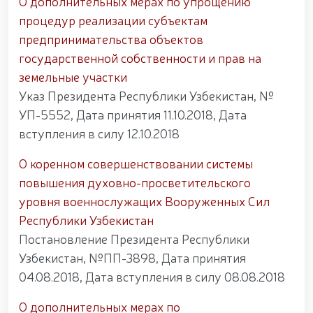
О дополнительных мерах по упрощению
января — Днём защитников Родины гвардейцы
процедур реализации субъектам
возложили цветы к подножию мемориального
предпринимательства объектов
комплекса, возведённого на территории
Центрального аппарата Национальной гвардии, в
государственной собственности и прав на
память о боевых товарищах, героически погибших
земельные участки
при исполнении служебного долга, и почтили их
память / / Указ Президента Республики
Указ Президента Республики Узбекистан, №
Узбекистан «О награждении группы
УП-5552, Дата принятия 11.10.2018, Дата
военнослужащих и сотрудников
вступления в силу 12.10.2018
правоохранительных органов в связи с 34-й
годовщиной образования Вооружённых Сил
О коренном совершенствовании системы
Республики Узбекистан и Днём защитников
Родины» / / Президент Шавкат Мирзиёев провёл
повышения духовно-просветительского
расширенное заседание Совета безопасности / /
уровня военнослужащих Вооруженных Сил
Президент Шавкат Мирзиёев ознакомился с
Республики Узбекистан
деятельностью когенерационной станции высокой
мощности, построенной в Юнусабадском районе
Постановление Президента Республики
города Ташкента / / Ташкент, формирующийся
Узбекистан, №ПП-3898, Дата принятия
как крупный центр финансов, передовых
технологий, культуры и туризма, будет и далее
04.08.2018, Дата вступления в силу 08.08.2018
развиваться по стандартам современных мировых
мегаполисов / / Проведён духовно-
О дополнительных мерах по