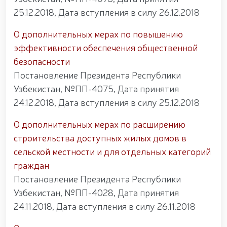
Федерации рукопашного боя правоохранительных
органов Узбекистана. // Продолжается работа по
25.12.2018, Дата вступления в силу 26.12.2018
укреплению боевого потенциала личного состава
Национальной гвардии, повышению уровня
О дополнительных мерах по повышению
физической и моральной подготовки, а также
эффективности обеспечения общественной
совершенствованию системы в соответствии с
безопасности
современными требованиями. // Сотрудники,
посвятившие себя службе, были торжественно и с
Постановление Президента Республики
почётом проведены на заслуженную пенсию //
Узбекистан, №ПП-4075, Дата принятия
Литературно-художественное мероприятие на
24.12.2018, Дата вступления в силу 25.12.2018
тему «Kitobxon harbiy oilalar» / / Мероприятия в
рамках месячника патриотизма / / В Ташкенте
задержан разыскиваемый за совершение
О дополнительных мерах по расширению
преступления / / Состоялась премьера фильма
строительства доступных жилых домов в
«Жасорат» / / В Национальной гвардии прошло
сельской местности и для отдельных категорий
торжественное мероприятие, посвящённое 34-й
годовщине образования Вооружённых Сил и 14
граждан
января — Дню защитников Родины / /
Постановление Президента Республики
Праздничное поздравление по случаю 34-й
Узбекистан, №ПП-4028, Дата принятия
годовщины образования Вооружённых Сил
Республики Узбекистан и Дня защитников Родины
24.11.2018, Дата вступления в силу 26.11.2018
/ / В связи с 34-й годовщиной образования
Вооружённых Сил Республики Узбекистан и 14