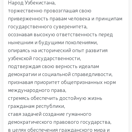
Народ Узбекистана,
Наследие предков – источник национальной
гордости и патриотизма. //Генерал-полковник Б.
торжественно провозглашая свою
Ташматов ознакомился с деятельностью
приверженность правам человека и принципам
Ташкентского военно-академического лицея
государственного суверенитета,
«Темурбеклар мактаби». // Командующий
Национальной гвардией, генерал-полковник Б.
осознавая высокую ответственность перед
Ташматов, побывал с рабочим визитом в
нынешним и будущими поколениями,
Сырдарьинской и Джизакской областях. //
опираясь на исторический опыт развития
Состоялась республиканская военно-научно-
практическая конференция на тему «Перспективы
узбекской государственности,
развития науки и педагогических технологий в
подтверждая свою верность идеалам
системе военного образования». // Командующий
демократии и социальной справедливости,
Национальной гвардией генерал-полковник Б.
Ташматов провёл первые адресные мероприятия в
признавая приоритет общепризнанных норм
Юнусабадском районе. // В Самаркандской и
международного права,
Бухарской областях реализованы конкретные
стремясь обеспечить достойную жизнь
меры по созданию безопасной среды и
обеспечению надёжной охраны общественного
гражданам республики,
порядка. // Приоритетные задачи в сфере
ставя задачей создание гуманного
государственной молодёжной политики остаются
в центре постоянного внимания. // Генерал-
демократического правового государства,
полковник Б. Ташматов избран председателем
в целях обеспечения гражданского мира и