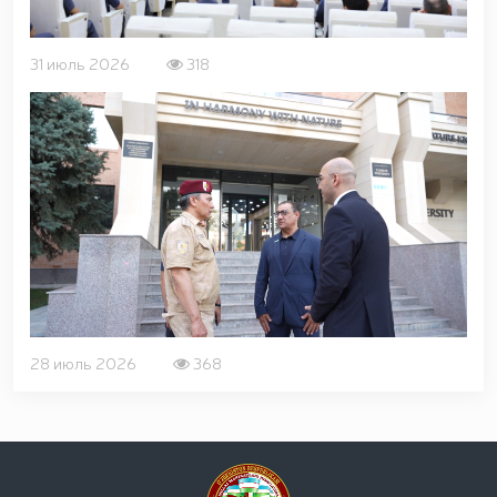
открытом диалоге председателя комитета Сената
Олий Мажлиса участвовали доценты Университета
общественной безопасности Национальной
31 июль 2026
318
гвардии / / С учащимися "Темурбеклар мактаби"
Национальной гвардии проведено показательное
занятие на тему «Использование беспилотных
летательных аппаратов и их технические
характеристики» / / В Ташкентском Региональном
учебном центре Национальной гвардии прошел
республиканский научно-практический семинар на
тему «Перспективы применения беспилотных
летательных аппаратов в системе охраны
объектов» / / Общественный порядок и
безопасность граждан будут обеспечены во время
молитв в священный месяц Рамазан / /
28 июль 2026
368