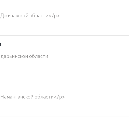
 Джизакской области</p>
ч
дарьинской области
 Наманганской области</p>