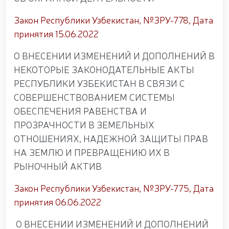
Федерации рукопашного боя правоохранительных
органов Узбекистана. // Продолжается работа по
Закон Республики Узбекистан, №ЗРУ-778, Дата
укреплению боевого потенциала личного состава
Национальной гвардии, повышению уровня
принятия 15.06.2022
физической и моральной подготовки, а также
совершенствованию системы в соответствии с
О ВНЕСЕНИИ ИЗМЕНЕНИЙ И ДОПОЛНЕНИЙ В
современными требованиями. // Сотрудники,
НЕКОТОРЫЕ ЗАКОНОДАТЕЛЬНЫЕ АКТЫ
посвятившие себя службе, были торжественно и с
РЕСПУБЛИКИ УЗБЕКИСТАН В СВЯЗИ С
почётом проведены на заслуженную пенсию //
Литературно-художественное мероприятие на
СОВЕРШЕНСТВОВАНИЕМ СИСТЕМЫ
тему «Kitobxon harbiy oilalar» / / Мероприятия в
ОБЕСПЕЧЕНИЯ РАВЕНСТВА И
рамках месячника патриотизма / / В Ташкенте
ПРОЗРАЧНОСТИ В ЗЕМЕЛЬНЫХ
задержан разыскиваемый за совершение
преступления / / Состоялась премьера фильма
ОТНОШЕНИЯХ, НАДЕЖНОЙ ЗАЩИТЫ ПРАВ
«Жасорат» / / В Национальной гвардии прошло
НА ЗЕМЛЮ И ПРЕВРАЩЕНИЮ ИХ В
торжественное мероприятие, посвящённое 34-й
годовщине образования Вооружённых Сил и 14
РЫНОЧНЫЙ АКТИВ
января — Дню защитников Родины / /
Праздничное поздравление по случаю 34-й
Закон Республики Узбекистан, №ЗРУ-775, Дата
годовщины образования Вооружённых Сил
принятия 06.06.2022
Республики Узбекистан и Дня защитников Родины
/ / В связи с 34-й годовщиной образования
О ВНЕСЕНИИ ИЗМЕНЕНИЙ И ДОПОЛНЕНИЙ
Вооружённых Сил Республики Узбекистан и 14