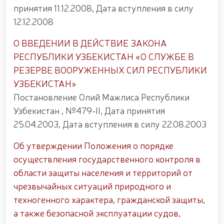
открытом диалоге председателя комитета Сената
принятия 11.12.2008, Дата вступления в силу
Олий Мажлиса участвовали доценты Университета
общественной безопасности Национальной
12.12.2008
гвардии / / С учащимися "Темурбеклар мактаби"
Национальной гвардии проведено показательное
О ВВЕДЕНИИ В ДЕЙСТВИЕ ЗАКОНА
занятие на тему «Использование беспилотных
РЕСПУБЛИКИ УЗБЕКИСТАН «О СЛУЖБЕ В
летательных аппаратов и их технические
характеристики» / / В Ташкентском Региональном
РЕЗЕРВЕ ВООРУЖЕННЫХ СИЛ РЕСПУБЛИКИ
учебном центре Национальной гвардии прошел
УЗБЕКИСТАН»
республиканский научно-практический семинар на
Постановление Олий Мажлиса Республики
тему «Перспективы применения беспилотных
летательных аппаратов в системе охраны
Узбекистан , №479-II, Дата принятия
объектов» / / Общественный порядок и
25.04.2003, Дата вступления в силу 22.08.2003
безопасность граждан будут обеспечены во время
молитв в священный месяц Рамазан / /
Об утверждении Положения о порядке
осуществления государственного контроля в
области защиты населения и территорий от
чрезвычайных ситуаций природного и
техногенного характера, гражданской защиты,
а также безопасной эксплуатации судов,