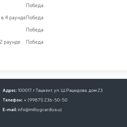
Победа
 в 4 раунде
Победа
Победа
 2 раунде
Победа
Адрес:
100017, г.Ташкент, ул. Ш.Рашидова, дом 23
Телефон:
+ (99871) 236-50-50
E-mail:
info@milliygvardiya.uz