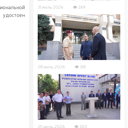
иональной
31 июль 2026
269
, удостоен
28 июль 2026
318
25 июль 2026
303