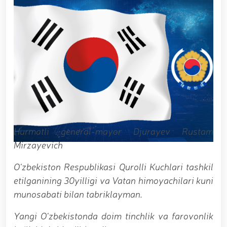
Наследие предков – источник национальной
гордости и патриотизма. //Генерал-полковник Б.
Ташматов ознакомился с деятельностью
Ташкентского военно-академического лицея
«Темурбеклар мактаби». // Командующий
Национальной гвардией, генерал-полковник Б.
Ташматов, побывал с рабочим визитом в
Сырдарьинской и Джизакской областях. //
Состоялась республиканская военно-научно-
практическая конференция на тему «Перспективы
развития науки и педагогических технологий в
системе военного образования». // Командующий
Национальной гвардией генерал-полковник Б.
Hurmatli general-mayor Djurayev Rustam
Ташматов провёл первые адресные мероприятия в
Mirzayevich
Юнусабадском районе. // В Самаркандской и
Бухарской областях реализованы конкретные
О
‘zbekiston Respublikasi Qurolli Kuchlari tashkil
меры по созданию безопасной среды и
обеспечению надёжной охраны общественного
etilganining 30yilligi va Vatan himoyachilari kuni
порядка. // Приоритетные задачи в сфере
munosabati bilan tabriklayman.
государственной молодёжной политики остаются
в центре постоянного внимания. // Генерал-
Yangi
О
‘zbekistonda doim tinchlik va farovonlik
полковник Б. Ташматов избран председателем