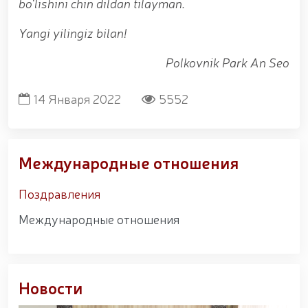
Федерации рукопашного боя правоохранительных
bo‘lishini chin dildan tilayman.
органов Узбекистана. // Продолжается работа по
укреплению боевого потенциала личного состава
Yangi yilingiz bilan!
Национальной гвардии, повышению уровня
физической и моральной подготовки, а также
Polkovnik Park An Seo
совершенствованию системы в соответствии с
современными требованиями. // Сотрудники,
посвятившие себя службе, были торжественно и с
14 Января 2022
5552
почётом проведены на заслуженную пенсию //
Литературно-художественное мероприятие на
тему «Kitobxon harbiy oilalar» / / Мероприятия в
рамках месячника патриотизма / / В Ташкенте
Международные отношения
задержан разыскиваемый за совершение
преступления / / Состоялась премьера фильма
Поздравления
«Жасорат» / / В Национальной гвардии прошло
торжественное мероприятие, посвящённое 34-й
Международные отношения
годовщине образования Вооружённых Сил и 14
января — Дню защитников Родины / /
Праздничное поздравление по случаю 34-й
годовщины образования Вооружённых Сил
Республики Узбекистан и Дня защитников Родины
Новости
/ / В связи с 34-й годовщиной образования
Вооружённых Сил Республики Узбекистан и 14