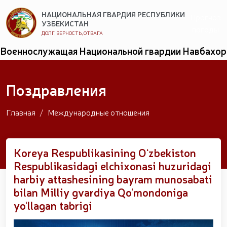
НАЦИОНАЛЬНАЯ ГВАРДИЯ РЕСПУБЛИКИ
Прогноз
УЗБЕКИСТАН
погоды
ДОЛГ, ВЕРНОСТЬ, ОТВАГА
Военнослужащая Национальной гвардии Навбахор
Хамидова завоевала золотую медаль на турнире
Strandja // Ирода Исмоилова награждена медалью
«Содиқ хизматлари учун» // В Андижанской
Поздравления
области военнослужащим срочной службы были
вручены сертификаты // Командующий
Национальной гвардией, генерал-полковник Б.
Главная
Международные отношения
Ташматов встретился с молодёжью и провёл
открытый диалог // В Ферганской области по
местам проживания лиц, склонных к совершению
Koreya Respublikasining Oʻzbekiston
преступлений, были проведены оперативные
мероприятия // В честь 8 марта —
Respublikasidagi elchixonasi huzuridagi
Международного женского дня для женщин,
harbiy attashesining bayram munosabati
работающих в системе Национальной гвардии,
bilan Milliy gvardiya Qoʻmondoniga
было организовано торжественное праздничное
мероприятие // Состоялся учебный семинар по
yoʻllagan tabrigi
обеспечению финансовой прозрачности и
созданию среды, свободной от коррупции. //