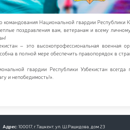
о командования Национальной гвардии Республики К
теплые поздравления вам, ветеранам и всему личному
ан!
кистан – это высокопрофессиональная военная ор
особна в полной мере обеспечить правопорядок в стра
ональной гвардии Республики Узбекистан всегда 
гу и непобедимость!».
Адрес:
100017, г.Ташкент, ул. Ш.Рашидова, дом 23