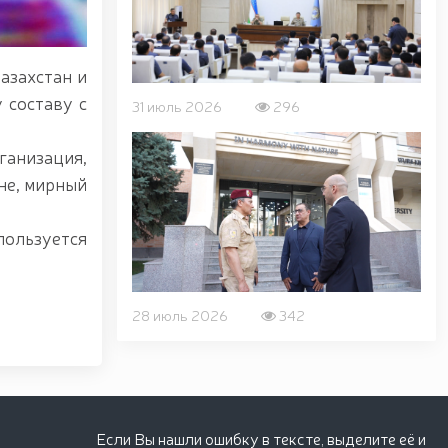
азахстан и
 составу с
31 июль 2026
296
ганизация,
не, мирный
пользуется
28 июль 2026
342
Если Вы нашли ошибку в тексте, выделите её и