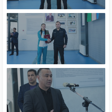
Федерации рукопашного боя правоохранительных
органов Узбекистана. // Продолжается работа по
укреплению боевого потенциала личного состава
Национальной гвардии, повышению уровня
физической и моральной подготовки, а также
совершенствованию системы в соответствии с
современными требованиями. // Сотрудники,
посвятившие себя службе, были торжественно и с
почётом проведены на заслуженную пенсию //
Литературно-художественное мероприятие на
тему «Kitobxon harbiy oilalar» / / Мероприятия в
рамках месячника патриотизма / / В Ташкенте
задержан разыскиваемый за совершение
преступления / / Состоялась премьера фильма
«Жасорат» / / В Национальной гвардии прошло
торжественное мероприятие, посвящённое 34-й
годовщине образования Вооружённых Сил и 14
января — Дню защитников Родины / /
Праздничное поздравление по случаю 34-й
годовщины образования Вооружённых Сил
Республики Узбекистан и Дня защитников Родины
/ / В связи с 34-й годовщиной образования
Вооружённых Сил Республики Узбекистан и 14