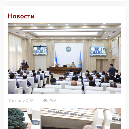
открытом диалоге председателя комитета Сената
Олий Мажлиса участвовали доценты Университета
общественной безопасности Национальной
Новости
гвардии / / С учащимися "Темурбеклар мактаби"
Национальной гвардии проведено показательное
занятие на тему «Использование беспилотных
летательных аппаратов и их технические
характеристики» / / В Ташкентском Региональном
учебном центре Национальной гвардии прошел
республиканский научно-практический семинар на
тему «Перспективы применения беспилотных
летательных аппаратов в системе охраны
объектов» / / Общественный порядок и
безопасность граждан будут обеспечены во время
молитв в священный месяц Рамазан / /
31 июль 2026
259