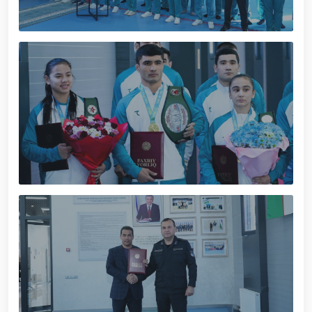
Наследие предков – источник национальной
гордости и патриотизма. //Генерал-полковник Б.
Ташматов ознакомился с деятельностью
Ташкентского военно-академического лицея
«Темурбеклар мактаби». // Командующий
Национальной гвардией, генерал-полковник Б.
Ташматов, побывал с рабочим визитом в
Сырдарьинской и Джизакской областях. //
Состоялась республиканская военно-научно-
практическая конференция на тему «Перспективы
развития науки и педагогических технологий в
системе военного образования». // Командующий
Национальной гвардией генерал-полковник Б.
Ташматов провёл первые адресные мероприятия в
Юнусабадском районе. // В Самаркандской и
Бухарской областях реализованы конкретные
меры по созданию безопасной среды и
обеспечению надёжной охраны общественного
порядка. // Приоритетные задачи в сфере
государственной молодёжной политики остаются
в центре постоянного внимания. // Генерал-
полковник Б. Ташматов избран председателем