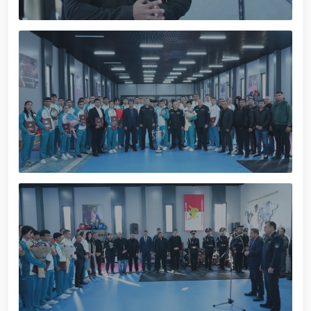
января — Днём защитников Родины гвардейцы
возложили цветы к подножию мемориального
комплекса, возведённого на территории
Центрального аппарата Национальной гвардии, в
память о боевых товарищах, героически погибших
при исполнении служебного долга, и почтили их
память / / Указ Президента Республики
Узбекистан «О награждении группы
военнослужащих и сотрудников
правоохранительных органов в связи с 34-й
годовщиной образования Вооружённых Сил
Республики Узбекистан и Днём защитников
Родины» / / Президент Шавкат Мирзиёев провёл
расширенное заседание Совета безопасности / /
Президент Шавкат Мирзиёев ознакомился с
деятельностью когенерационной станции высокой
мощности, построенной в Юнусабадском районе
города Ташкента / / Ташкент, формирующийся
как крупный центр финансов, передовых
технологий, культуры и туризма, будет и далее
развиваться по стандартам современных мировых
мегаполисов / / Проведён духовно-