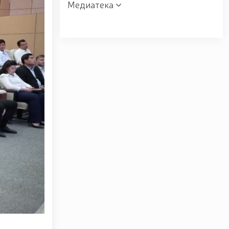
Медиатека
вщине образования Вооружённых Сил и 14 января —
Вооружённых Сил Республики Узбекистан и Дня
екистан и 14 января — Днём защитников Родины
ентрального аппарата Национальной гвардии, в
ять / / Указ Президента Республики Узбекистан «О
-й годовщиной образования Вооружённых Сил
ширенное заседание Совета безопасности / /
сти, построенной в Юнусабадском районе города
туры и туризма, будет и далее развиваться по
р-тренинг / / В Республике Каракалпакстан
 / / В городе Ташкент гвардейцами изъяты
орот пиротехнических средств / / Продолжается
и Национальной гвардии / / Во исполнении задач,
 уровень, под председательством Командующего
 лука (паралимпийской стрельбе) / / Женщины-
е место в соревнованиях по волейболу среди
Олий Мажлиса участвовали доценты Университета
альной гвардии проведено показательное занятие
/ / В Ташкентском Региональном учебном центре
ы применения беспилотных летательных аппаратов
во время молитв в священный месяц Рамазан / /