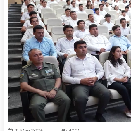
«Жасорат» / / В Национальной гвардии прошло то
Дню защитников Родины / / Праздничное позд
защитников Родины / / В связи с 34-й годовщ
гвардейцы возложили цветы к подножию мемори
память о боевых товарищах, героически погибших п
награждении группы военнослужащих и сотр
Республики Узбекистан и Днём защитников Р
Президент Шавкат Мирзиёев ознакомился с деят
Ташкента / / Ташкент, формирующийся как кру
стандартам современных мировых мегаполис
гвардейцами задержано лицо, незаконно п
несертифицированные пиротехнические изделия 
процесс отбора кандидатов, изъявивших желание 
поставленных главой государства по развитию
Национальной гвардией Р. Джураева состоялас
военнослужащие Управления Национальной гв
сотрудников правоохранительных органов / / В
общественной безопасности Национальной гварди
на тему «Использование беспилотных летательн
Национальной гвардии прошел республиканский н
в системе охраны объектов» / / Общественный 
21 Мая 2026
4991