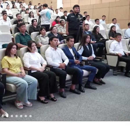
ржественное мероприятие, посвящённое 34-й годо
равление по случаю 34-й годовщины образования 
иной образования Вооружённых Сил Республики Узб
ального комплекса, возведённого на территории Ц
ри исполнении служебного долга, и почтили их пам
удников правоохранительных органов в связи с 34
одины» / / Президент Шавкат Мирзиёев провёл рас
ельностью когенерационной станции высокой мощно
пный центр финансов, передовых технологий, куль
ов / / Проведён духовно-просветительский семина
еревозившее растение, занесённое в Красную книгу
/ / В Ферганской области пресечён незаконный об
поступить в Университет общественной безопасност
 олимпийского и паралимпийского спорта на новый
ь конференция с участием тренеров по стрельбе из
ардии по Сурхандарьинской области заняли перво
 открытом диалоге председателя комитета Сената 
и / / С учащимися "Темурбеклар мактаби" Национ
ых аппаратов и их технические характеристики» 
аучно-практический семинар на тему «Перспектив
порядок и безопасность граждан будут обеспечены 