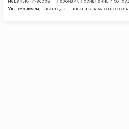
медалью "Жасорат" (Героизм), проявленный сотр
Уктамовичем
, навсегда останется в памяти его сор