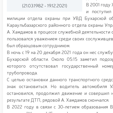
«Жасорат» / / В Национальной гвардии прошло то
В 2001 году
(21.03.1982 - 19.12.2021)
Дню защитников Родины / / Праздничное позд
и поступил
защитников Родины / / В связи с 34-й годовщ
гвардейцы возложили цветы к подножию мемори
милиции отдела охраны при УВД Бухарской об
память о боевых товарищах, героически погибших п
Караульбазарского районного отдела охраны Упр
награждении группы военнослужащих и сотр
А. Хамдамов в процессе служебной деятельности 
Республики Узбекистан и Днём защитников Р
Президент Шавкат Мирзиёев ознакомился с деят
пользовался уважением среди своих сослуживцев
Ташкента / / Ташкент, формирующийся как кру
был образцовым сотрудником.
стандартам современных мировых мегаполис
В ночь с 19 на 20 декабря 2021 года он нес служ
гвардейцами задержано лицо, незаконно п
несертифицированные пиротехнические изделия 
Бухарской области. Около 05:15 заметил подоз
процесс отбора кандидатов, изъявивших желание 
которого отсутствовал государственный ном
поставленных главой государства по развитию
трубопровода.
Национальной гвардией Р. Джураева состоялас
военнослужащие Управления Национальной гв
С целью остановки данного транспортного средс
сотрудников правоохранительных органов / / В
знак остановиться. Но водитель автомобиля 
общественной безопасности Национальной гварди
остановился, продолжил движение и совершил н
на тему «Использование беспилотных летательн
Национальной гвардии прошел республиканский н
результате ДТП, рядовой А. Хамдамов скончался.
в системе охраны объектов» / / Общественный 
В 2022 году в связи с 30-летием образования 