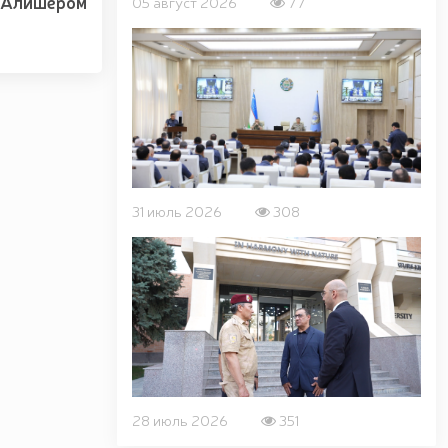
 Алишером
05 август 2026
77
31 июль 2026
308
28 июль 2026
351