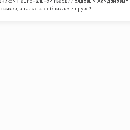
удником Национальной гвардии
рядовым Хамдамовым
атников, а также всех близких и друзей.