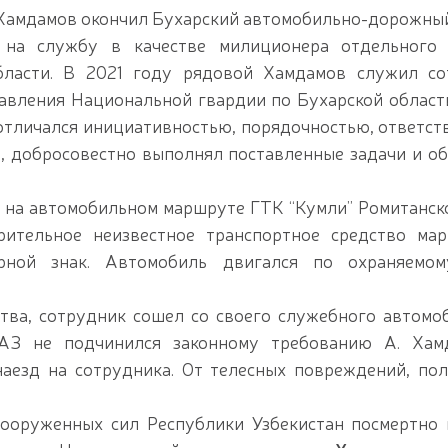
ржественное мероприятие, посвящённое 34-й годо
 Хамдамов окончил Бухарский автомобильно-дорожны
равление по случаю 34-й годовщины образования 
 на службу в качестве милиционера отдельного 
иной образования Вооружённых Сил Республики Узб
ального комплекса, возведённого на территории Ц
ласти. В 2021 году рядовой Хамдамов служил со
ри исполнении служебного долга, и почтили их пам
авления Национальной гвардии по Бухарской област
удников правоохранительных органов в связи с 34
отличался инициативностью, порядочностью, ответст
одины» / / Президент Шавкат Мирзиёев провёл рас
ельностью когенерационной станции высокой мощно
, добросовестно выполнял поставленные задачи и об
пный центр финансов, передовых технологий, куль
ов / / Проведён духовно-просветительский семина
бу на автомобильном маршруте ГТК “Кумли” Ромитанск
еревозившее растение, занесённое в Красную книгу
/ / В Ферганской области пресечён незаконный об
рительное неизвестное транспортное средство ма
поступить в Университет общественной безопасност
ерной знак. Автомобиль двигался по охраняемом
 олимпийского и паралимпийского спорта на новый
ь конференция с участием тренеров по стрельбе из
ардии по Сурхандарьинской области заняли перво
тва, сотрудник сошел со своего служебного автомо
 открытом диалоге председателя комитета Сената 
УАЗ не подчинился законному требованию А. Хам
и / / С учащимися "Темурбеклар мактаби" Национ
аезд на сотрудника. От телесных повреждений, по
ых аппаратов и их технические характеристики» 
аучно-практический семинар на тему «Перспектив
порядок и безопасность граждан будут обеспечены 
Вооруженных сил Республики Узбекистан посмертно