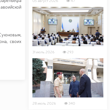
 барельефа
05 август 2026
47
Навоийской
Суюновым,
она, своих
31 июль 2026
293
28 июль 2026
340