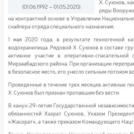
Х. Суюнов, ка
«Жасорат» / / В Национальной гвардии прошло то
(01.06.1992 – 01.05.2020)
Дню защитников Родины / / Праздничное позд
ряды Вооруже
защитников Родины / / В связи с 34-й годовщ
на контрактной основе в Управлении Национальн
гвардейцы возложили цветы к подножию мемори
снайпера отряда специального назначения.
память о боевых товарищах, героически погибших п
награждении группы военнослужащих и сотр
1 мая 2020 года, в результате техногенной к
Республики Узбекистан и Днём защитников Р
Президент Шавкат Мирзиёев ознакомился с деят
водохранилища. Рядовой Х. Суюнов в составе гр
Ташкента / / Ташкент, формирующийся как кру
активное участие в оперативно-спасательной
стандартам современных мировых мегаполис
Мирзаабадского района. При организации перепр
гвардейцами задержано лицо, незаконно п
несертифицированные пиротехнические изделия 
в безопасное место, его унесло сильным потоком в
процесс отбора кандидатов, изъявивших желание 
поставленных главой государства по развитию
Проведенные в течение трех месяцев активные пои
Национальной гвардией Р. Джураева состоялас
Х. Суюнов был признан пропавшим без вести.
военнослужащие Управления Национальной гв
сотрудников правоохранительных органов / / В
общественной безопасности Национальной гварди
В канун 29-летия Государственной независимост
на тему «Использование беспилотных летательн
обязанностей Хазрат Суюнов, Указом Президен
Национальной гвардии прошел республиканский н
«Жасорат», а также приказом Командующего Нацгв
в системе охраны объектов» / / Общественный 