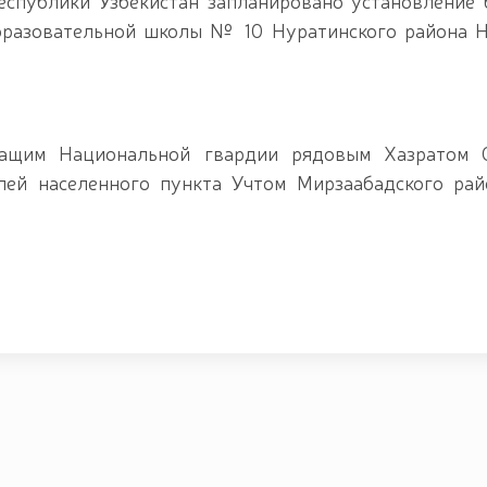
спублики Узбекистан запланировано установление
бразовательной школы № 10 Нуратинского района 
жащим Национальной гвардии рядовым Хазратом 
лей населенного пункта Учтом Мирзаабадского рай