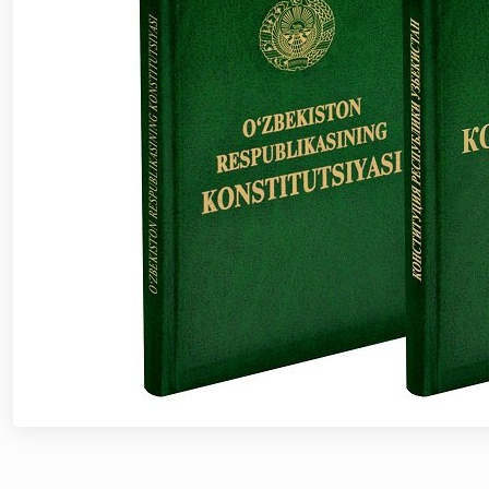
ноқонуний-равишда-олиб-кетаётган-12-16), Қизи
шаҳрида гвардиячилар томонидан сертификатлан
sertifikatlanmagan-pirotexnika-buyumlari-olib-q
(https://telegra.ph/Fargona-viloyatida-piro
Ихтисослаштирилган ўқув марказида навбатдаги т
мажмуасида “Ўзбекистон отлари” нуфузли кўрг
кириш истагини билдирган номзодларни саралаб
чиқиш борасида олимпия ва паралимпия ҳара
раислигида, камондан (паракамондан) отиш му
бошқармаси аёл ҳарбий хизматчилари Ҳуқуқни 
биринчи ўринни эгаллашди / / Олий Мажлис Сена
очиқ мулоқот / / Миллий гвардия Темурбеклар
кўргазмали машғулот ташкил этилди / / Миллий
аппаратларини қўллаш истиқболлари” мавзусида 
вақтида жамоат тартиби ҳамда фуқаролар х