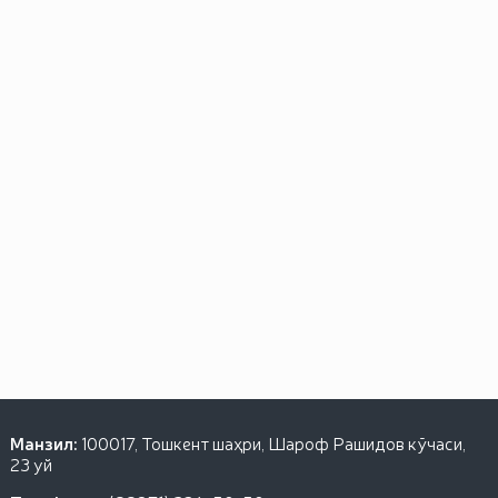
Манзил:
100017, Тошкент шаҳри, Шароф Рашидов кўчаси,
23 уй