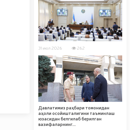
а олиб кетаётган шахс қўлга олинди / / Тошкент
h/Toshkent-shahrida-gvardiyachilar-tomonidan-
пиротехника воситаларининг ноқонуний муомаласига
oyildi-12-15)chek қўйилди / / Миллий гвардия
бўлиб ўтди. // Миллий гвардия Қорабайир отчилик
дия Жамоат хавфсизлиги университетига ўқишга
аҳбарининг оммавий спортни янги босқичга олиб
сидан, Миллий гвардия қўмондони R.Djurayev
/ / Миллий гвардия Сурхондарё вилояти бўйича
31 июл 2026
262
волейбол бўйича ўтказилган мусобақада фахрли
вфсизлиги университети доцентлари иштирокидаги
ш ва уларнинг техник хусусиятлари” мавзусида
ектларни қўриқлаш тизимида учувчисиз учадиган
 Муборак Рамазон ойи Таровеҳ намозлари ўқилиши
икаси Президентининг "Иккинчи жаҳон уруши
Давлатимиз раҳбари томонидан
аҳоли осойишталигини таъминлаш
юзасидан белгилаб берилган
вазифаларнинг...