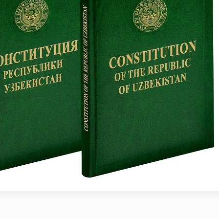
л китобга киритилган ўсимликни ноқонуний равишд
маган пиротехника воситалари (https://telegra.p
oyildi-12-15) олиб қўйилди / / Фарғона вилоятида 
texnika-buyumlarining-noqonuniy-muomalasiga-chek-q
ингловчилар учун сертификат топшириш маросими 
азмаси юқори савияда бўлиб ўтди. // Миллий гвар
 олиш жараёнлари давом этмоқда / / Давлатимиз р
кати йўналишида белгилаб берган вазифалари юза
раббийлари иштирокидаги Конференция ўтказилди 
муҳофаза қилувчи органлар ходималари ўртасида 
тининг қўмита раиси ва Миллий гвардия Жамоат ха
 мактаби ўқувчилари билан “Дронлардан фойдалани
 гвардия Тошкент минтақавий ўқув марказида "Объ
Республика илмий-амалий семинари ўтказилди / /
авфсизлиги таъминланад / / Ўзбекистон Республ
қатнашчиларини рағбатлантириш тўғрисида"ги