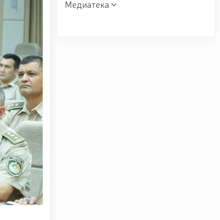
Медиатека
вщине образования Вооружённых Сил и 14 января —
Вооружённых Сил Республики Узбекистан и Дня
екистан и 14 января — Днём защитников Родины
ентрального аппарата Национальной гвардии, в
ять / / Указ Президента Республики Узбекистан «О
-й годовщиной образования Вооружённых Сил
ширенное заседание Совета безопасности / /
сти, построенной в Юнусабадском районе города
туры и туризма, будет и далее развиваться по
р-тренинг / / В Республике Каракалпакстан
 / / В городе Ташкент гвардейцами изъяты
орот пиротехнических средств / / Продолжается
и Национальной гвардии / / Во исполнении задач,
 уровень, под председательством Командующего
 лука (паралимпийской стрельбе) / / Женщины-
е место в соревнованиях по волейболу среди
Олий Мажлиса участвовали доценты Университета
альной гвардии проведено показательное занятие
/ / В Ташкентском Региональном учебном центре
ы применения беспилотных летательных аппаратов
во время молитв в священный месяц Рамазан / /