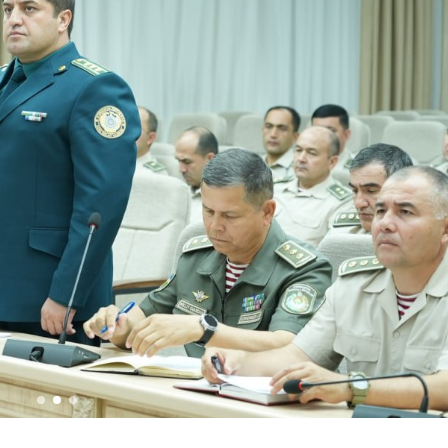
ржественное мероприятие, посвящённое 34-й годо
равление по случаю 34-й годовщины образования 
иной образования Вооружённых Сил Республики Узб
ального комплекса, возведённого на территории Ц
ри исполнении служебного долга, и почтили их пам
удников правоохранительных органов в связи с 34
одины» / / Президент Шавкат Мирзиёев провёл рас
ельностью когенерационной станции высокой мощно
пный центр финансов, передовых технологий, куль
ов / / Проведён духовно-просветительский семина
еревозившее растение, занесённое в Красную книгу
/ / В Ферганской области пресечён незаконный об
поступить в Университет общественной безопасност
 олимпийского и паралимпийского спорта на новый
ь конференция с участием тренеров по стрельбе из
ардии по Сурхандарьинской области заняли перво
 открытом диалоге председателя комитета Сената 
и / / С учащимися "Темурбеклар мактаби" Национ
ых аппаратов и их технические характеристики» 
аучно-практический семинар на тему «Перспектив
порядок и безопасность граждан будут обеспечены 