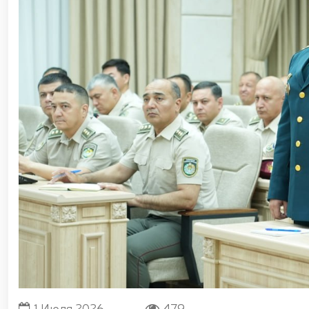
«Жасорат» / / В Национальной гвардии прошло то
Дню защитников Родины / / Праздничное позд
защитников Родины / / В связи с 34-й годовщ
гвардейцы возложили цветы к подножию мемори
память о боевых товарищах, героически погибших п
награждении группы военнослужащих и сотр
Республики Узбекистан и Днём защитников Р
Президент Шавкат Мирзиёев ознакомился с деят
Ташкента / / Ташкент, формирующийся как кру
стандартам современных мировых мегаполис
гвардейцами задержано лицо, незаконно п
несертифицированные пиротехнические изделия 
процесс отбора кандидатов, изъявивших желание 
поставленных главой государства по развитию
Национальной гвардией Р. Джураева состоялас
военнослужащие Управления Национальной гв
сотрудников правоохранительных органов / / В
общественной безопасности Национальной гварди
на тему «Использование беспилотных летательн
Национальной гвардии прошел республиканский н
в системе охраны объектов» / / Общественный 
1 Июля 2026
479