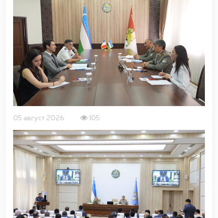
фактором развития двусторонних отношений
по всем направлениям деятельности. В
завершение мероприятия, которое прошло в
духе дружеского и конструктвиного диалога,
стороны договорились о дальнейшем
расширении взаимовыгодного сотрудничества,
увеличении количества совместных
практических занятий и курсов, а также
расширении контактов между учебными
заведениями. &nbsp; Национальная гвардия
Управление международного сотрудничества
05 август 2026
105