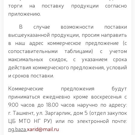
Наследие предков – источник национальной
торги на поставку продукции согласно
гордости и патриотизма. //Генерал-полковник Б.
приложению.
Ташматов ознакомился с деятельностью
Ташкентского военно-академического лицея
В случае возможности поставки
«Темурбеклар мактаби». // Командующий
Национальной гвардией, генерал-полковник Б.
выcшеуказанной продукции, просим направить
Ташматов, побывал с рабочим визитом в
в наш адрес коммерческое предложение (с
Сырдарьинской и Джизакской областях. //
сопоставительными таблицами) с учетом
Состоялась республиканская военно-научно-
практическая конференция на тему «Перспективы
максимальных скидок, с указанием срока
развития науки и педагогических технологий в
действия коммерческого предложения, условий
системе военного образования». // Командующий
и сроков поставки.
Национальной гвардией генерал-полковник Б.
Ташматов провёл первые адресные мероприятия в
Юнусабадском районе. // В Самаркандской и
Коммерческие предложения будут
Бухарской областях реализованы конкретные
приниматься ежедневно кроме воскресенья с
меры по созданию безопасной среды и
9.00 часов до 18.00 часов наручно по адресу:
обеспечению надёжной охраны общественного
порядка. // Приоритетные задачи в сфере
г. Ташкент, ул. Заргарлик, дом 5 (отдел закупок
государственной молодёжной политики остаются
ЦБ МТО НГ РУ) или по электронной почте:
в центре постоянного внимания. // Генерал-
ng.baza.
xarid@mail.ru
полковник Б. Ташматов избран председателем