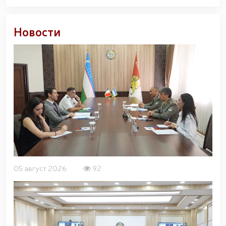
просветительский семинар-тренинг / / В
Республике Каракалпакстан гвардейцами
задержано лицо, незаконно перевозившее
Новости
растение, занесённое в Красную книгу / / В городе
Ташкент гвардейцами изъяты
несертифицированные пиротехнические изделия /
/ В Ферганской области пресечён незаконный
оборот пиротехнических средств / /
Продолжается процесс отбора кандидатов,
изъявивших желание поступить в Университет
общественной безопасности Национальной
гвардии / / Во исполнении задач, поставленных
главой государства по развитию олимпийского и
паралимпийского спорта на новый уровень, под
председательством Командующего Национальной
гвардией Р. Джураева состоялась конференция с
участием тренеров по стрельбе из лука
05 август 2026
92
(паралимпийской стрельбе) / / Женщины-
военнослужащие Управления Национальной
гвардии по Сурхандарьинской области заняли
первое место в соревнованиях по волейболу среди
сотрудников правоохранительных органов / / В