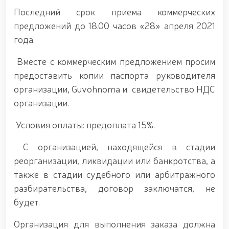
Федерации рукопашного боя правоохранительных
Последний срок приема коммерческих
органов Узбекистана. // Продолжается работа по
укреплению боевого потенциала личного состава
предложений до 18.00 часов «28» апреля 2021
Национальной гвардии, повышению уровня
года.
физической и моральной подготовки, а также
совершенствованию системы в соответствии с
Вместе с коммерческим предложением просим
современными требованиями. // Сотрудники,
посвятившие себя службе, были торжественно и с
предоставить копии паспорта руководителя
почётом проведены на заслуженную пенсию //
организации, Guvohnoma и свидетельство НДС
Литературно-художественное мероприятие на
организации.
тему «Kitobxon harbiy oilalar» / / Мероприятия в
рамках месячника патриотизма / / В Ташкенте
Условия оплаты: предоплата 15%.
задержан разыскиваемый за совершение
преступления / / Состоялась премьера фильма
«Жасорат» / / В Национальной гвардии прошло
С организацией, находящейся в стадии
торжественное мероприятие, посвящённое 34-й
реорганизации, ликвидации или банкротства, а
годовщине образования Вооружённых Сил и 14
также в стадии судебного или арбитражного
января — Дню защитников Родины / /
Праздничное поздравление по случаю 34-й
разбирательства, договор заключатся, не
годовщины образования Вооружённых Сил
будет.
Республики Узбекистан и Дня защитников Родины
/ / В связи с 34-й годовщиной образования
Организация для выполнения заказа должна
Вооружённых Сил Республики Узбекистан и 14