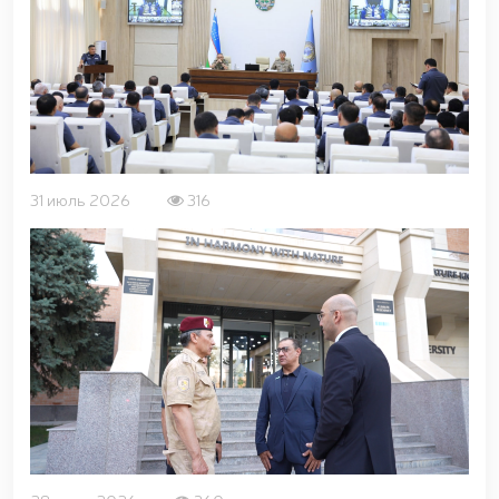
открытом диалоге председателя комитета Сената
Олий Мажлиса участвовали доценты Университета
общественной безопасности Национальной
гвардии / / С учащимися "Темурбеклар мактаби"
Национальной гвардии проведено показательное
занятие на тему «Использование беспилотных
летательных аппаратов и их технические
характеристики» / / В Ташкентском Региональном
учебном центре Национальной гвардии прошел
республиканский научно-практический семинар на
31 июль 2026
316
тему «Перспективы применения беспилотных
летательных аппаратов в системе охраны
объектов» / / Общественный порядок и
безопасность граждан будут обеспечены во время
молитв в священный месяц Рамазан / /