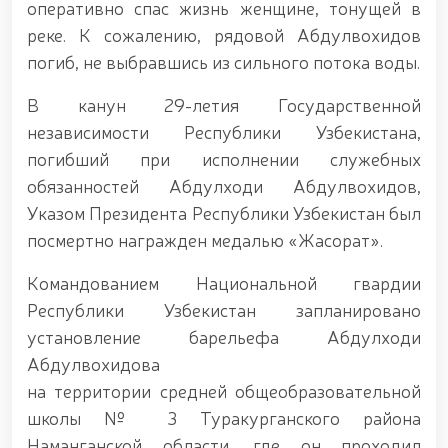
Федерации рукопашного боя правоохранительных
оперативно спас жизнь женщине, тонущей в
органов Узбекистана. // Продолжается работа по
реке. К сожалению, рядовой Абдулвохидов
укреплению боевого потенциала личного состава
погиб, не выбравшись из сильного потока воды.
Национальной гвардии, повышению уровня
физической и моральной подготовки, а также
совершенствованию системы в соответствии с
В канун 29-летия Государственной
современными требованиями. // Сотрудники,
независимости Республики Узбекистана,
посвятившие себя службе, были торжественно и с
погибший при исполнении служебных
почётом проведены на заслуженную пенсию //
Литературно-художественное мероприятие на
обязанностей Абдулходи Абдулвохидов,
тему «Kitobxon harbiy oilalar» / / Мероприятия в
Указом Президента Республики Узбекистан был
рамках месячника патриотизма / / В Ташкенте
посмертно награжден медалью «Жасорат».
задержан разыскиваемый за совершение
преступления / / Состоялась премьера фильма
Командованием Национальной гвардии
«Жасорат» / / В Национальной гвардии прошло
торжественное мероприятие, посвящённое 34-й
Республики Узбекистан запланировано
годовщине образования Вооружённых Сил и 14
установление барельефа Абдулходи
января — Дню защитников Родины / /
Абдулвохидова
Праздничное поздравление по случаю 34-й
годовщины образования Вооружённых Сил
на территории средней общеобразовательной
Республики Узбекистан и Дня защитников Родины
школы № 3 Туракурганского района
/ / В связи с 34-й годовщиной образования
Вооружённых Сил Республики Узбекистан и 14
Наманганской области, где он проходил