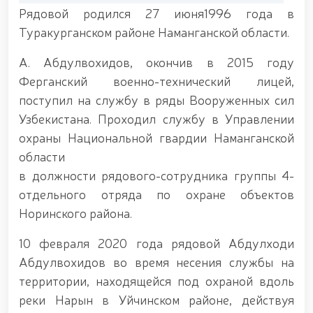
Наследие предков – источник национальной
Рядовой родился 27 июня1996 года в
гордости и патриотизма. //Генерал-полковник Б.
Туракурганском районе Наманганской области.
Ташматов ознакомился с деятельностью
Ташкентского военно-академического лицея
А. Абдулвохидов, окончив в 2015 году
«Темурбеклар мактаби». // Командующий
Национальной гвардией, генерал-полковник Б.
Ферганский военно-технический лицей,
Ташматов, побывал с рабочим визитом в
поступил на службу в ряды Вооруженных сил
Сырдарьинской и Джизакской областях. //
Узбекистана. Проходил службу в Управлении
Состоялась республиканская военно-научно-
практическая конференция на тему «Перспективы
охраны Национальной гвардии Наманганской
развития науки и педагогических технологий в
области
системе военного образования». // Командующий
в должности рядового-сотрудника группы 4-
Национальной гвардией генерал-полковник Б.
Ташматов провёл первые адресные мероприятия в
отдельного отряда по охране объектов
Юнусабадском районе. // В Самаркандской и
Норинского района.
Бухарской областях реализованы конкретные
меры по созданию безопасной среды и
10 февраля 2020 года рядовой Абдулходи
обеспечению надёжной охраны общественного
порядка. // Приоритетные задачи в сфере
Абдулвохидов во время несения службы на
государственной молодёжной политики остаются
территории, находящейся под охраной вдоль
в центре постоянного внимания. // Генерал-
реки Нарын в Уйчинском районе, действуя
полковник Б. Ташматов избран председателем