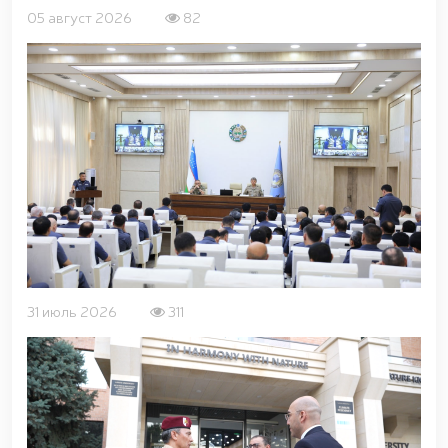
открытом диалоге председателя комитета Сената
05 август 2026
82
Олий Мажлиса участвовали доценты Университета
общественной безопасности Национальной
гвардии / / С учащимися "Темурбеклар мактаби"
Национальной гвардии проведено показательное
занятие на тему «Использование беспилотных
летательных аппаратов и их технические
характеристики» / / В Ташкентском Региональном
учебном центре Национальной гвардии прошел
республиканский научно-практический семинар на
тему «Перспективы применения беспилотных
летательных аппаратов в системе охраны
объектов» / / Общественный порядок и
безопасность граждан будут обеспечены во время
молитв в священный месяц Рамазан / /
31 июль 2026
311