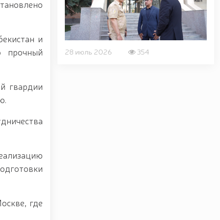
тановлено
бекистан и
о прочный
28 июль 2026
354
ой гвардии
ю.
удничества
реализацию
подготовки
оскве, где