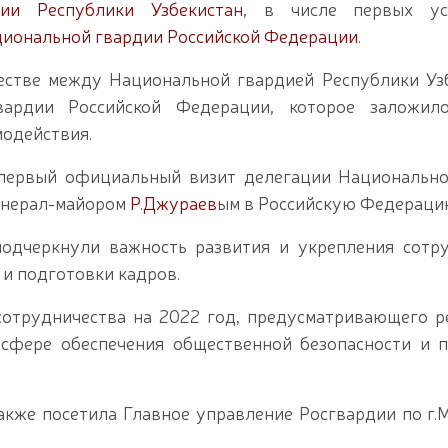
ии Республики Узбекистан
, в числе первых ус
иональной гвардии Российской Федерации
.
естве между Национальной гвардией Республики Уз
вардии Российской Федерации, которое заложил
модействия.
 первый официальный визит делегации Национальн
генерал-майором
Р.Джураев
ым в Российскую Федераци
одчеркнули важность развития и укрепления сотр
 и подготовки кадров.
 сотрудничества на 2022 год, предусматривающего 
сфере обеспечения общественной безопасности и 
акже посетила Главное управление Росгвардии по г.М