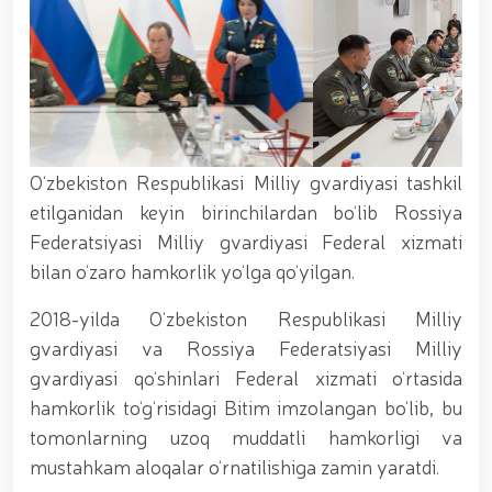
xizmat itlari ko‘rgazmasi tashkil etildi. // “Dog
biatloni” bellashuvining 6-respublika idoralararo
musobaqasi g'oliblari aniqlandi. // O‘zbekistonning
harbiy salohiyatini mustahkamlash: islohotlar va
ustuvor vazifalar.// Milliy gvardiya qo‘mondoni
Jamoat xavfsizligi universiteti bitiruvchi kursantlari
bilan uchrashdi.// 9-may — Xotira va qadrlash kuni
munosabati bilan Milliy gvardiya qoʻmondonligi
O‘zbekiston Respublikasi Milliy gvardiyasi tashkil
tomonidan poytaxtimizda istiqomat qiluvchi Ikkinchi
jahon urushi qatnashchilari va faxriylari holidan xabar
etilganidan keyin birinchilardan bo‘lib Rossiya
olindi. // “Uyg‘oq xotira” nomli teatrlashtirilgan
Federatsiyasi Milliy gvardiyasi Federal xizmati
musiqiy konsert dasturi namoyish qilindi.// “Uch
bilan o‘zaro hamkorlik yo‘lga qo‘yilgan.
avlod uchrashuvi” hamda “Bizning qahramonlar”
kitobining taqdimotiga bag‘ishlangan tadbir tashkil
2018-yilda O‘zbekiston Respublikasi Milliy
etildi.// “Men G‘olib Run” yugurish musobaqasida
gvardiyachilar faxrli o'rinlarni egallashdi.//
gvardiyasi va Rossiya Federatsiyasi Milliy
Hamkorlikdagi profilaktik tadbirlar davom
gvardiyasi qo‘shinlari Federal xizmati o‘rtasida
ettirilmoqda. Xavfsiz muhitni ta’minlashga
hamkorlik to‘g‘risidagi Bitim imzolangan bo‘lib, bu
qaratilgan chora-tadbirlar Milliy gvardiya
qo‘mondoni general-polkovnik B. Tashmatov
tomonlarning uzoq muddatli hamkorligi va
rahbarligida Yunusobod tumanida amalga oshirildi //
mustahkam aloqalar o‘rnatilishiga zamin yaratdi.
Buyuk davlat arbobi Sohibqiron Amir Temur