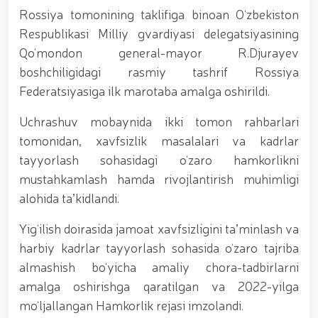
tavalludining 690 yilligi munosabati bilan,
Rossiya tomonining taklifiga binoan O‘zbekiston
O‘zbekiston Milliy kino san'ati saroyida Milliy
gvardiya tizimidagi yoshlar bilan uchrashuv bo‘lib
Respublikasi Milliy gvardiyasi delegatsiyasining
o‘tdi. // Bayram kunlarida xavfsizlik toʻliq taʼminlandi
Qo‘mondon general-mayor R.Djurayev
// Navroʻz shukuhi: otliq paradlar tashkil etildi //
boshchiligidagi rasmiy tashrif Rossiya
“Navroʻzni ulugʻlash – insonni ulugʻlashdir!” shiori
ostida bayram sayli // Askarlar kasb-hunar
Federatsiyasiga ilk marotaba amalga oshirildi.
sertifikatlariga ega boʻldi // Qahramonlar xotirasi
yod etildi // Strandja turnirida Milliy gvardiya harbiy
Uchrashuv mobaynida ikki tomon rahbarlari
xizmatchisi Navbahor Hamidova oltin medalni qoʻlga
tomonidan, xavfsizlik masalalari va kadrlar
kiritdi. // Iroda Ismoilova «Sodiq xizmatlari uchun»
medali bilan taqdirlandi. // O‘zbekiston Qurolli
tayyorlash sohasidagi o‘zaro hamkorlikni
Kuchlarida kibersport, dron va robot texnologiyalari
mustahkamlash hamda rivojlantirish muhimligi
yo‘nalishlari rivojlantiriladi // Andijon viloyatida
alohida taʼkidlandi.
Respublika ishchi guruhining yoshlar bilan uchrashuvi
tadbirlari doirasida muddatdi harbiy xizmatchilarga
Yig‘ilish doirasida jamoat xavfsizligini taʼminlash va
sertifikatlar topshirildi. // Milliy gvardiya
qo‘mondoni, general-polkovnik B.Tashmatov
harbiy kadrlar tayyorlash sohasida o‘zaro tajriba
poytaxtimizdagi manzilli ishlari davomida yoshlar
almashish bo‘yicha amaliy chora-tadbirlarni
bilan uchrashib, ular bilan ochiq muloqot o‘tkazdi. //
amalga oshirishga qaratilgan va 2022-yilga
Farg‘ona viloyatida jinoyat sodir etishga moyil
shaxslar yashash manzillarida tezkor tadbirlar
mo‘ljallangan Hamkorlik rejasi imzolandi.
o‘tkazildi. // “8-mart – Xalqaro xotin qizlar kuni”