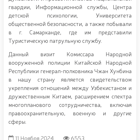
открытом диалоге председателя комитета Сената
Олий Мажлиса участвовали доценты Университета
гвардии, Информационной службы, Центра
общественной безопасности Национальной
детской психологии, Университета
гвардии / / С учащимися "Темурбеклар мактаби"
общественной безопасности, а также побывали
Национальной гвардии проведено показательное
занятие на тему «Использование беспилотных
в г. Самарканде, где им представили
летательных аппаратов и их технические
Туристическую патрульную службу.
характеристики» / / В Ташкентском Региональном
учебном центре Национальной гвардии прошел
Данный визит Комиссара Народной
республиканский научно-практический семинар на
тему «Перспективы применения беспилотных
вооруженной полиции Китайской Народной
летательных аппаратов в системе охраны
Республики генерал-полковника Чжан Хунбина
объектов» / / Общественный порядок и
в нашу страну является свидетельством
безопасность граждан будут обеспечены во время
молитв в священный месяц Рамазан / /
укрепления отношений между Узбекистаном и
дружественным Китаем, расширением спектра
многопланового сотрудничества, включая
правоохранительную, военную и другие
сферы.
11 Ноября 2024
6553