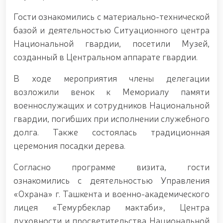
просветительский семинар-тренинг / / В
Республике Каракалпакстан гвардейцами
Гости ознакомились с материально-технической
задержано лицо, незаконно перевозившее
базой и деятельностью Ситуационного центра
растение, занесённое в Красную книгу / / В городе
Национальной гвардии, посетили Музей,
Ташкент гвардейцами изъяты
несертифицированные пиротехнические изделия /
созданный в Центральном аппарате гвардии.
/ В Ферганской области пресечён незаконный
оборот пиротехнических средств / /
В ходе мероприятия члены делегации
Продолжается процесс отбора кандидатов,
возложили венок к Мемориалу памяти
изъявивших желание поступить в Университет
общественной безопасности Национальной
военнослужащих и сотрудников Национальной
гвардии / / Во исполнении задач, поставленных
гвардии, погибших при исполнении служебного
главой государства по развитию олимпийского и
долга. Также состоялась традиционная
паралимпийского спорта на новый уровень, под
председательством Командующего Национальной
церемония посадки дерева.
гвардией Р. Джураева состоялась конференция с
участием тренеров по стрельбе из лука
Согласно программе визита, гости
(паралимпийской стрельбе) / / Женщины-
ознакомились с деятельностью Управления
военнослужащие Управления Национальной
гвардии по Сурхандарьинской области заняли
«Охрана» г. Ташкента и военно-академического
первое место в соревнованиях по волейболу среди
лицея «Темурбеклар мактаби», Центра
сотрудников правоохранительных органов / / В
духовности и просветительства Национальной