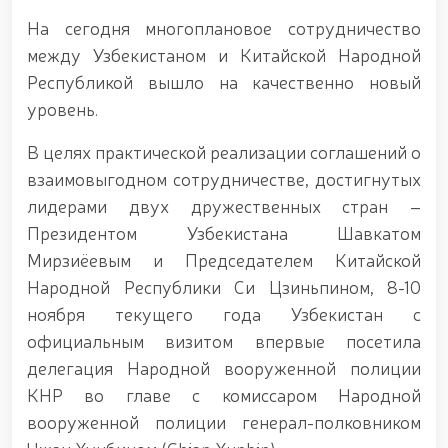
Федерации рукопашного боя правоохранительных
органов Узбекистана. // Продолжается работа по
На сегодня многоплановое сотрудничество
укреплению боевого потенциала личного состава
между Узбекистаном и Китайской Народной
Национальной гвардии, повышению уровня
Республикой вышло на качественно новый
физической и моральной подготовки, а также
совершенствованию системы в соответствии с
уровень.
современными требованиями. // Сотрудники,
посвятившие себя службе, были торжественно и с
В целях практической реализации соглашений о
почётом проведены на заслуженную пенсию //
взаимовыгодном сотрудничестве, достигнутых
Литературно-художественное мероприятие на
тему «Kitobxon harbiy oilalar» / / Мероприятия в
лидерами двух дружественных стран –
рамках месячника патриотизма / / В Ташкенте
Президентом Узбекистана Шавкатом
задержан разыскиваемый за совершение
Мирзиёевым и Председателем Китайской
преступления / / Состоялась премьера фильма
«Жасорат» / / В Национальной гвардии прошло
Народной Республики Си Цзиньпином, 8-10
торжественное мероприятие, посвящённое 34-й
ноября текущего года Узбекистан с
годовщине образования Вооружённых Сил и 14
официальным визитом впервые посетила
января — Дню защитников Родины / /
Праздничное поздравление по случаю 34-й
делегация Народной вооруженной полиции
годовщины образования Вооружённых Сил
КНР во главе с комиссаром Народной
Республики Узбекистан и Дня защитников Родины
вооруженной полиции генерал-полковником
/ / В связи с 34-й годовщиной образования
Вооружённых Сил Республики Узбекистан и 14