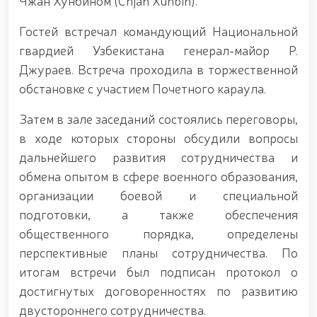
Чжан Хунбином (Chjan Xunbin).
января — Днём защитников Родины гвардейцы
возложили цветы к подножию мемориального
Гостей встречал командующий Национальной
комплекса, возведённого на территории
гвардией Узбекистана генерал-майор Р.
Центрального аппарата Национальной гвардии, в
память о боевых товарищах, героически погибших
Джураев. Встреча проходила в торжественной
при исполнении служебного долга, и почтили их
обстановке с участием Почетного караула.
память / / Указ Президента Республики
Узбекистан «О награждении группы
Затем в зале заседаний состоялись переговоры,
военнослужащих и сотрудников
в ходе которых стороны обсудили вопросы
правоохранительных органов в связи с 34-й
годовщиной образования Вооружённых Сил
дальнейшего развития сотрудничества и
Республики Узбекистан и Днём защитников
обмена опытом в сфере военного образования,
Родины» / / Президент Шавкат Мирзиёев провёл
расширенное заседание Совета безопасности / /
организации боевой и специальной
Президент Шавкат Мирзиёев ознакомился с
подготовки, а также обеспечения
деятельностью когенерационной станции высокой
общественного порядка, определены
мощности, построенной в Юнусабадском районе
города Ташкента / / Ташкент, формирующийся
перспективные планы сотрудничества. По
как крупный центр финансов, передовых
итогам встречи был подписан протокол о
технологий, культуры и туризма, будет и далее
достигнутых договоренностях по развитию
развиваться по стандартам современных мировых
мегаполисов / / Проведён духовно-
двустороннего сотрудничества.