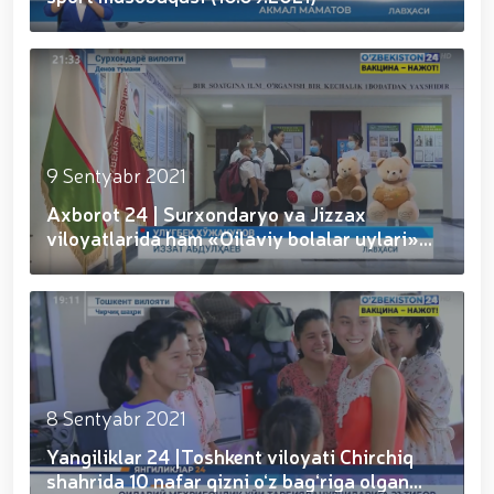
munosabati bilan Milliy gvardiya tizimida faoliyat
yuritib kyelayotgan ayollar uchun tantanali bayram
tadbiri tashkil etildi // Moliyaviy shaffoflik va
korrupsiyadan xoli muhitni ta’minlash bo‘yicha o‘quv
yig‘ini o‘tkazildi // Ajdodlar merosi – milliy gʻurur va
vatanparvarlik manbai // General-polkovnik
B.Tashmatov Toshkent “Temurbeklar maktabi”
harbiy akademik litseyi faoliyati bilan yaqindan
9 Sentyabr 2021
tanishdi. //Milliy gvardiya qo‘mondoni, general-
Axborot 24 | Surxondaryo va Jizzax
polkovnik B.Tashmatov Sirdaryo va Jizzax viloyatida
o'rganish ishlarini olib bordi // “Harbiy taʼlim tizimida
viloyatlarida ham «Oilaviy bolalar uylari»
ilm-fan va pedagogik texnologiyalarni rivojlantirish
faoliyat bo...
istiqbollari” mavzusida respublika harbiy ilmiy-
amaliy konferensiyasi tashkil etildi. //Milliy gvardiya
qo‘mondoni general-polkovnik B.Tashmatov ilk
manzilli ishlarini Yunusobod tumanida amalga
oshirdi. // Samarqand va Buxoro viloyatalarida
xavfsiz muhitni yaratish va jamoat xavfsizligini
ishonchli taʼminlash boʻyicha manzilli ishlar amalga
8 Sentyabr 2021
oshirildi. // Yoshlar siyosatiga oid ustuvor vazifalar
Yangiliklar 24 |Toshkent viloyati Chirchiq
doimiy e’tiborda. // Milliy gvardiya qoʻmondoni
general-polkovnik B.Tashmatov Oʻzbekiston huquqni
shahrida 10 nafar qizni o‘z bag‘riga olgan