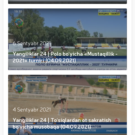
gvardiya Markaziy devoni hududida bunyod etilgan
o‘t...
yodgorlik majmuasi poyiga gul qoʻyishib, ularning
xotirasiga hurmat bajo keltirishdi / / O‘zbekiston
Respublikasi Prezidentining “O‘zbekiston
Respublikasi Qurolli Kuchlari tashkil etilganining 34
yilligi hamda Vatan himoyachilari kuni munosabati
bilan harbiy xizmatchilar va huquqni muhofaza qilish
organlari xodimlaridan bir guruhini mukofotlash
6 Sentyabr 2021
to‘g‘risida”gi Farmoni / / Prezident Shavkat
Yangiliklar 24 | Polo bo‘yicha «Mustaqillik -
Mirziyoyev Xavfsizlik kengashining kengaytirilgan
yig‘ilishini o‘tkazdi / / Prezident Shavkat Mirziyoyev
2021» turniri (04.09.2021)
Toshkent shahri Yunusobod tumanida barpo etilgan
yirik quvvatli kogeneratsiya markazi faoliyati bilan
tanishdi / / Moliya, ilg‘or texnologiyalar, madaniyat
va turizmning yirik markaziga aylanib borayotgan
Toshkent dunyoning zamonaviy megapolislari
andozasi asosida yanada rivojlantiriladi / / Ma'naviy-
ma'rifiy seminar-trening o‘tkazildi / /
Qoraqalpogʻiston Respublikasida gvardiyachilar
4 Sentyabr 2021
tomonidan, Qizil kitobga kiritilgan oʻsimlikni
Yangiliklar 24 | To‘siqlardan ot sakratish
noqonuniy ravishda olib ketayotgan shaxs qo'lga
olindi / / Toshkent shahrida gvardiyachilar
bo‘yicha musobaqa (04.09.2021)
tomonidan sertifikatlanmagan pirotexnika vositalari