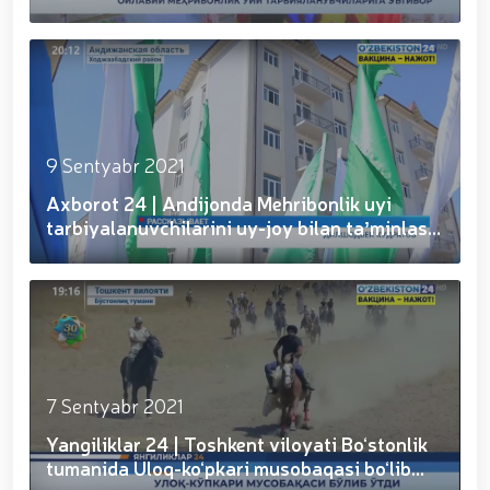
muhofaza qilish organlarining Qoʻl jangi federatsiyasi
(ko‘...
raisi etib saylandi. // Milliy gvardiya shaxsiy
tarkibining jangovar salohiyati, jismoniy va ma'naviy
tayyorgarligini mustahkamlash hamda zamon
talablariga mos takomillashtirishga qaratilgan ishlar
davom ettirilmoqda. // Tizim fidoyilari hurmat va
ehtirom bilan nafaqaga kuzatildi. // “Kitobxon harbiy
oilalar” mavzusida adabiy-badiiy kecha tashkil etildi
9 Sentyabr 2021
/ / Vatanparvarlik oyligi doirasidagi tadbirlar / /
Axborot 24 | Andijonda Mehribonlik uyi
Toshkentda qidiruvda bo‘lgan shaxs qo‘lga olindi / /
“Jasorat” filmi premyerasi bo'lib o'tdi / / Qurolli
tarbiyalanuvchilarini uy-joy bilan taʼminlash
Kuchlarimiz tashkil etilganining 34 yilligi va 14 yanvar
(09....
– Vatan himoyachilari kuni munosabati Milliy
gvardiyada bayramona tadbir o‘tkazildi / / Milliy
gvardiya qo'mondonining O‘zbekiston Respublikasi
Qurolli Kuchlari tashkil etilganining 34 yilligi va Vatan
himoyachilari kuni munosabati bilan bayram tabrigi /
/ Oʻzbekiston Respublikasi Qurolli Kuchlari tashkil
etilganining 34 yilligi hamda 14-yanvar — Vatan
7 Sentyabr 2021
himoyachilari kuni munosabati bilan gvardiyachilar
Yangiliklar 24 | Toshkent viloyati Bo‘stonlik
xizmat burchini bajarish chogʻida qahramonlarcha
halok boʻlgan safdoshlari xotirasiga bagʻishlab Milliy
tumanida Uloq-ko‘pkari musobaqasi bo‘lib