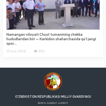
Namangan viloyati Chust tumanining chekka
hududlaridan biri — Karkidon shaharchasida qo‘l jangi
spor...
25 Iyul 2026
300
O'ZBEKISTON RESPUBLIKASI MILLIY GVARDIYASI
BURCH, SADOQAT, JASORAT