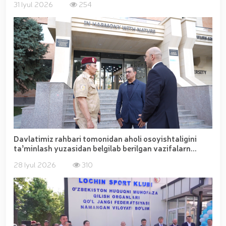
31 Iyul 2026
254
Davlatimiz rahbari tomonidan aholi osoyishtaligini
taʼminlash yuzasidan belgilab berilgan vazifalarn...
28 Iyul 2026
310