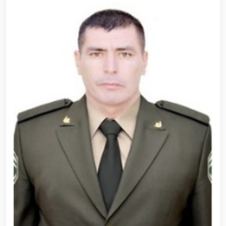
tavalludining 690 yilligi munosabati bilan,
O‘zbekiston Milliy kino san'ati saroyida Milliy
gvardiya tizimidagi yoshlar bilan uchrashuv bo‘lib
o‘tdi. // Bayram kunlarida xavfsizlik toʻliq taʼminlandi
// Navroʻz shukuhi: otliq paradlar tashkil etildi //
“Navroʻzni ulugʻlash – insonni ulugʻlashdir!” shiori
ostida bayram sayli // Askarlar kasb-hunar
sertifikatlariga ega boʻldi // Qahramonlar xotirasi
yod etildi // Strandja turnirida Milliy gvardiya harbiy
xizmatchisi Navbahor Hamidova oltin medalni qoʻlga
kiritdi. // Iroda Ismoilova «Sodiq xizmatlari uchun»
medali bilan taqdirlandi. // O‘zbekiston Qurolli
Kuchlarida kibersport, dron va robot texnologiyalari
yo‘nalishlari rivojlantiriladi // Andijon viloyatida
Respublika ishchi guruhining yoshlar bilan uchrashuvi
tadbirlari doirasida muddatdi harbiy xizmatchilarga
sertifikatlar topshirildi. // Milliy gvardiya
qo‘mondoni, general-polkovnik B.Tashmatov
poytaxtimizdagi manzilli ishlari davomida yoshlar
bilan uchrashib, ular bilan ochiq muloqot o‘tkazdi. //
Farg‘ona viloyatida jinoyat sodir etishga moyil
shaxslar yashash manzillarida tezkor tadbirlar
o‘tkazildi. // “8-mart – Xalqaro xotin qizlar kuni”