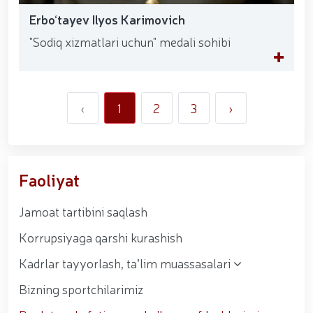
Erbo‘tayev Ilyos Karimovich
"Sodiq xizmatlari uchun" medali sohibi
‹
1
2
3
›
Faoliyat
Jamoat tartibini saqlash
Korrupsiyaga qarshi kurashish
Kadrlar tayyorlash, taʼlim muassasalari
Bizning sportchilarimiz