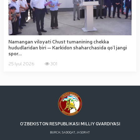
Namangan viloyati Chust tumanining chekka
hududlaridan biri — Karkidon shaharchasida qo‘l jangi
spor...
25 Iyul 2026
301
O'ZBEKISTON RESPUBLIKASI MILLIY GVARDIYASI
BURCH, SADOQAT, JASORAT