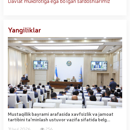
Davlat mukofotiga ega bo'lgan safdoshlarimiz
Yangiliklar
Mustaqillik bayrami arafasida xavfsizlik va jamoat
tartibini taʼminlash ustuvor vazifa sifatida belg...
31 Iyul 2026
256