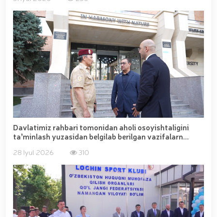
Davlatimiz rahbari tomonidan aholi osoyishtaligini
taʼminlash yuzasidan belgilab berilgan vazifalarn...
28 Iyul 2026
310