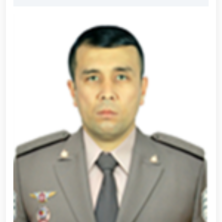
olib qo‘yildi / / Farg‘ona viloyatida pirotexnika
vositalarining noqonuniy muomalasiga chek qo‘yildi
/ / Milliy gvardiya Ixtisoslashtirilgan o‘quv
markazida navbatdagi tinglovchilar uchun sertifikat
topshirish marosimi bo‘lib o‘tdi. // Milliy gvardiya
Qorabayir otchilik majmuasida “O‘zbekiston otlari”
nufuzli ko‘rgazmasi yuqori saviyada bo'lib o'tdi. //
Milliy gvardiya Jamoat xavfsizligi universitetiga
o‘qishga kirish istagini bildirgan nomzodlarni saralab
olish jarayonlari davom etmoqda / / Davlatimiz
rahbarining ommaviy sportni yangi bosqichga olib
chiqish borasida olimpiya va paralimpiya harakati
yo‘nalishida belgilab bergan vazifalari yuzasidan,
Milliy gvardiya qo‘mondoni R.Djurayev raisligida,
kamondan (parakamondan) otish murabbiylari
ishtirokidagi Konferensiya o‘tkazildi / / Milliy
gvardiya Surxondaryo viloyati bo‘yicha boshqarmasi
ayol harbiy xizmatchilari Huquqni muhofaza qiluvchi
organlar xodimalari o‘rtasida voleybol bo‘yicha
o‘tkazilgan musobaqada faxrli birinchi o‘rinni
egallashdi / / Oliy Majlis Senatining qo‘mita raisi va
Milliy gvardiya Jamoat xavfsizligi universiteti