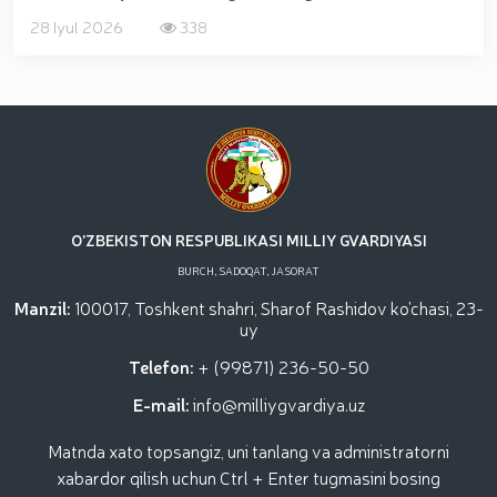
28 Iyul 2026
338
O'ZBEKISTON RESPUBLIKASI MILLIY GVARDIYASI
BURCH, SADOQAT, JASORAT
Manzil:
100017, Toshkent shahri, Sharof Rashidov ko'chasi, 23-
uy
Telefon:
+ (99871) 236-50-50
E-mail:
info@milliygvardiya.uz
Matnda xato topsangiz, uni tanlang va administratorni
xabardor qilish uchun Ctrl + Enter tugmasini bosing