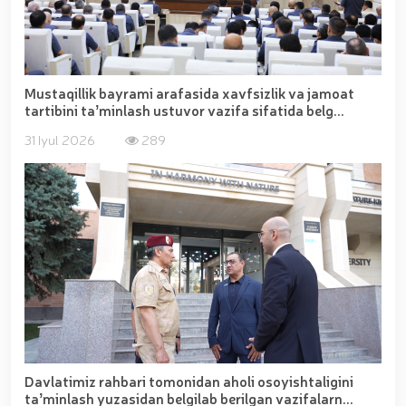
Mustaqillik bayrami arafasida xavfsizlik va jamoat
tartibini taʼminlash ustuvor vazifa sifatida belg...
31 Iyul 2026
289
Davlatimiz rahbari tomonidan aholi osoyishtaligini
taʼminlash yuzasidan belgilab berilgan vazifalarn...