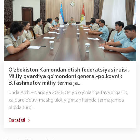
O‘zbekiston Kamondan otish federatsiyasi raisi,
Milliy gvardiya qo‘mondoni general-polkovnik
B.Tashmatov milliy terma ja...
Unda Aichi–Nagoya 2026 Osiyo o‘yinlariga tayyorgarlik,
xalqaro o‘quv-mashg‘ulot yig‘inlari hamda terma jamoa
oldida turg...
Batafsil