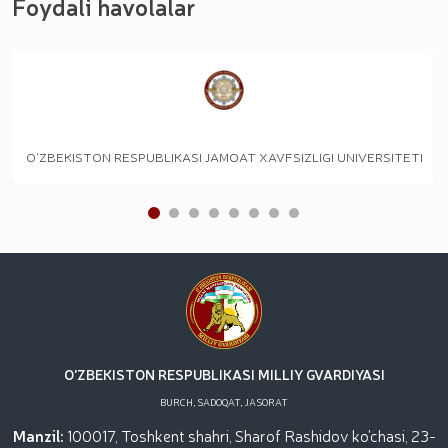
Foydali havolalar
O‘ZBEKISTON RESPUBLIKASI JAMOAT XAVFSIZLIGI UNIVERSITETI
O'ZBEKISTON RESPUBLIKASI MILLIY GVARDIYASI
BURCH, SADOQAT, JASORAT
Manzil:
100017, Toshkent shahri, Sharof Rashidov ko'chasi, 23-