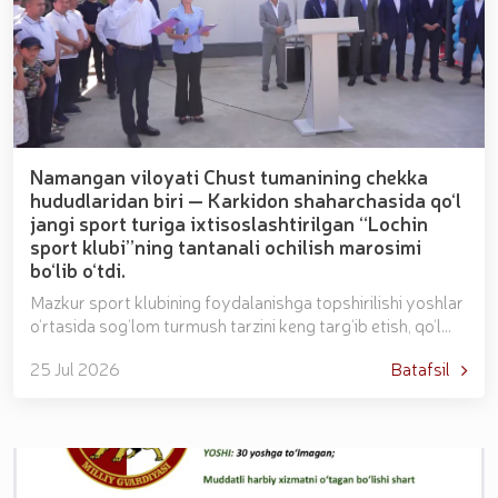
Namangan viloyati Chust tumanining chekka
hududlaridan biri — Karkidon shaharchasida qo‘l
jangi sport turiga ixtisoslashtirilgan “Lochin
sport klubi”ning tantanali ochilish marosimi
bo‘lib o‘tdi.
Mazkur sport klubining foydalanishga topshirilishi yoshlar
o‘rtasida sog‘lom turmush tarzini keng targ‘ib etish, qo‘l
jangi sport turini ommalashtirish hamda is...
25 Jul 2026
Batafsil