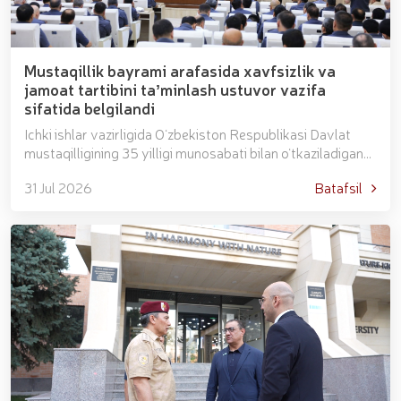
Mustaqillik bayrami arafasida xavfsizlik va
jamoat tartibini taʼminlash ustuvor vazifa
sifatida belgilandi
Ichki ishlar vazirligida Oʻzbekiston Respublikasi Davlat
mustaqilligining 35 yilligi munosabati bilan oʻtkaziladigan
bayram tadbirlariga tayyorgarlik koʻrish, j...
31 Jul 2026
Batafsil