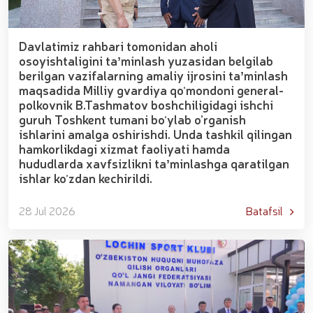
Davlatimiz rahbari tomonidan aholi
osoyishtaligini taʼminlash yuzasidan belgilab
berilgan vazifalarning amaliy ijrosini taʼminlash
maqsadida Milliy gvardiya qoʻmondoni general-
polkovnik B.Tashmatov boshchiligidagi ishchi
guruh Toshkent tumani boʻylab o’rganish
ishlarini amalga oshirishdi. Unda tashkil qilingan
hamkorlikdagi xizmat faoliyati hamda
hududlarda xavfsizlikni taʼminlashga qaratilgan
ishlar koʻzdan kechirildi.
28 Jul 2026
Batafsil