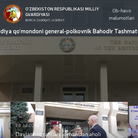
O'ZBEKISTON RESPUBLIKASI MILLIY
Ob-havo
GVARDIYASI
malumotlari
BURCH, SADOQAT, JASORAT
ya qo‘mondoni general-polkovnik Bahodir Tashmatov Qozo
28 Jul 2026
25 Jul 2026
Davlatimiz rahbari tomonidan aholi
Namangan viloy
shaharchasida q