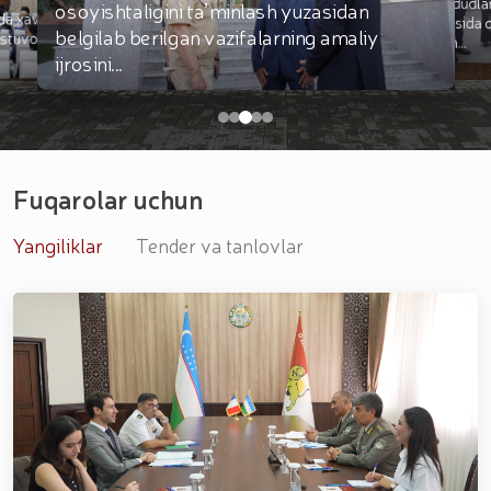
chekka hududlar
osoyishtaligini taʼminlash yuzasidan
a xavfsizlik va
belgilab berilgan vazifalarning amaliy
ustuvor vazifa
ixtisoslash...
ijrosini...
Fuqarolar uchun
Yangiliklar
Tender va tanlovlar