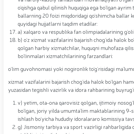
o‘qishga qabul qilinish huquqiga ega bo‘lgan ayrim 
ballarning 20 foizi miqdoridagi qo‘shimcha ballar 
quyidagi hujjatlarni taqdim etadilar:
a) xalqaro va respublika fan olimpiadalarining g‘
b) o‘z xizmat vazifalarini bajarish chog‘ida halok b
qolgan harbiy xizmatchilar, huquqni muhofaza qilis
bo‘linmalari xizmatchilarining farzandlari:
o‘lim guvohnomasi yoki nogironlik to‘g‘risidagi ma’lu
xizmat vazifalarini bajarish chog‘ida halok bo‘lgan hamd
yuzasidan tegishli vazirlik va idora rahbarining buyrug‘
v) yetim, ota-ona qarovisiz qolgan, ijtimoiy noso
bo‘lgan, joriy yilda umumta’lim maktablarining 
ishlash bo‘yicha hududiy idoralararo komissiya tavs
g) Jismoniy tarbiya va sport vazirligi rahbarligid