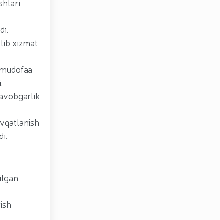
shlari
di.
lib xizmat
i mudofaa
.
javobgarlik
ovqatlanish
i.
ilgan
lish