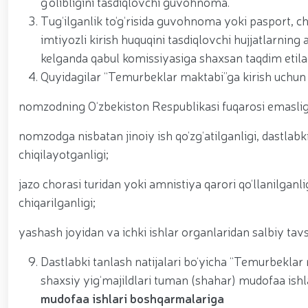
g‘olibligini tasdiqlovchi guvohnoma.
Tug‘ilganlik to‘g‘risida guvohnoma yoki pasport, ch
imtiyozli kirish huquqini tasdiqlovchi hujjatlarn
kelganda qabul komissiyasiga shaxsan taqdim etilad
Quyidagilar “Temurbeklar maktabi”ga kirish uchun ra
nomzodning O‘zbekiston Respublikasi fuqarosi emaslig
nomzodga nisbatan jinoiy ish qo‘zg‘atilganligi, dastlabki
chiqilayotganligi;
jazo chorasi turidan yoki amnistiya qarori qo‘llanilganl
chiqarilganligi;
yashash joyidan va ichki ishlar organlaridan salbiy ta
Dastlabki tanlash natijalari bo‘yicha “Temurbeklar
shaxsiy yig‘majildlari tuman (shahar) mudofaa ishl
mudofaa ishlari boshqarmalariga