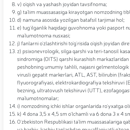
v) o‘qish va yashash joyidan tavsifnoma;
g) ta’lim muassasasiga kirayotgan nomzodning tibbiy
d) namuna asosida yozilgan batafsil tarjimai hol;
e) tug‘ilganlik haqidagi guvohnoma yoki pasport nusx
ma’lumotnoma nusxasi;
j) fanlarni o‘zlashtirishi to‘g‘risida o‘qish joyida
z) psixonevrologik, silga qarshi va teri-tanosil kas
sindromiga (OITS) qarshi kurashish markazlaridan b
peshobning umumiy tahlili, najasni gelmentologik t
virusli gepatit markerlari, ATL, AST, bilirubin (frak
flyuorografiyasi, elektrokardiografiya tekshiruvi (EK
bezning, ultratovush tekshiruvi (UTT), ezofagogas
ma’lumotnomalar;
i) nomzodning ichki ishlar organlarida ro‘yxatga o
k) 4 dona 3,5 x 4,5 sm o‘lchamli va 6 dona 3 x 4 sm
O‘zbekiston Respublikasi ta’lim muassasalariga qab
va harbiy-kasbiy tanlashdan muvaffaqiyatli o‘tgan