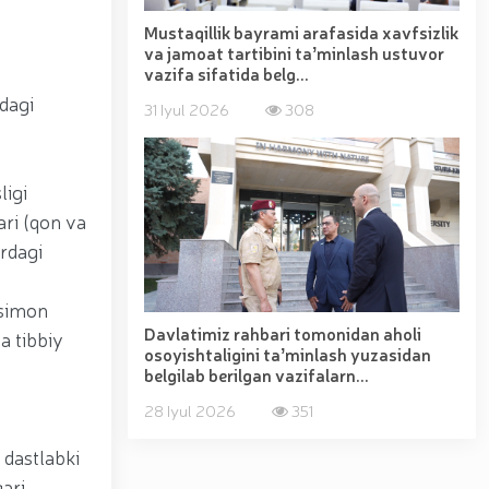
Mustaqillik bayrami arafasida xavfsizlik
va jamoat tartibini taʼminlash ustuvor
vazifa sifatida belg...
idagi
31 Iyul 2026
308
ligi
ari (qon va
urdagi
onsimon
Davlatimiz rahbari tomonidan aholi
a tibbiy
osoyishtaligini taʼminlash yuzasidan
belgilab berilgan vazifalarn...
28 Iyul 2026
351
 dastlabki
ari