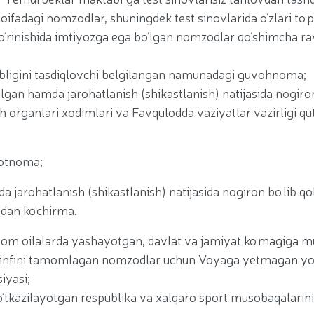
toifadagi nomzodlar, shuningdek test sinovlarida o‘zlari to‘
ko‘rinishida imtiyozga ega bo‘lgan nomzodlar qo‘shimcha r
olibligini tasdiqlovchi belgilangan namunadagi guvohnoma;
o‘lgan hamda jarohatlanish (shikastlanish) natijasida nogiron
h organlari xodimlari va Favqulodda vaziyatlar vazirligi q
motnoma;
a jarohatlanish (shikastlanish) natijasida nogiron bo‘lib qo
idan ko‘chirma.
g‘lom oilalarda yashayotgan, davlat va jamiyat ko‘magiga m
9-sinfini tamomlagan nomzodlar uchun Voyaga yetmagan yo
iyasi;
a o‘tkazilayotgan respublika va xalqaro sport musobaqalarin