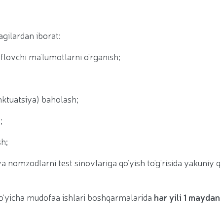
agilardan iborat:
iflovchi ma’lumotlarni o‘rganish;
nktuatsiya) baholash;
;
sh;
 nomzodlarni test sinovlariga qo‘yish to‘g‘risida yakuniy 
o‘yicha mudofaa ishlari boshqarmalarida
har yili 1 maydan