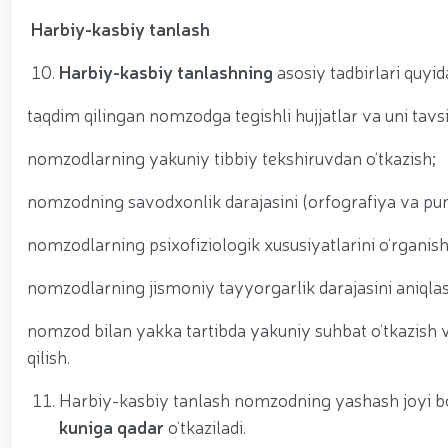
Harbiy-kasbiy tanlash
Harbiy-kasbiy tanlashning
asosiy tadbirlari quyid
taqdim qilingan nomzodga tegishli hujjatlar va uni tavs
nomzodlarning yakuniy tibbiy tekshiruvdan o‘tkazish;
nomzodning savodxonlik darajasini (orfografiya va pu
nomzodlarning psixofiziologik xususiyatlarini o‘rganish
nomzodlarning jismoniy tayyorgarlik darajasini aniqla
nomzod bilan yakka tartibda yakuniy suhbat o‘tkazish va
qilish.
Harbiy-kasbiy tanlash nomzodning yashash joyi b
kuniga qadar
o‘tkaziladi.