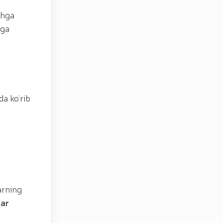
shga
”ga
da ko‘rib
arning
dar