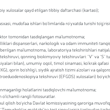
 xulosalar qayd etilgan tibbiy daftarchasi (kartasi);
asi, mudofaa ishlari bo‘limlarida ro‘yxatda turishi to‘g‘ris
n direktor tomonidan tasdiqlangan ma’lumotnoma;
alliklari dispanserlari, narkologik va odam immuniteti tanqis
erilgan ma’lumotnoma, laboratoriya tekshirishlari natijal
ekshiruvi, qonning biokimyoviy tekshiruvlari: “V” va “S” t
siyalari bilan), umumiy oqsil, timol sinamasi, ko‘krak qafasi
G), qorin bo‘shlig‘i, siydik ajratish tizimi a’zolari va qalq
troeduodenoskopiya tekshiruvi (EFGDS) xulosalari) bo‘yich
linmaganligi holatlarini tasdiqlovchi ma’lumotnoma;
 o‘lchamli rangli fotosuratlar.
ul qilish bo‘yicha Davlat komissiyasining qaroriga muvofiq
 “Temurbeklar maktabi”ga test sinovlarisiz tanlovdan tashq