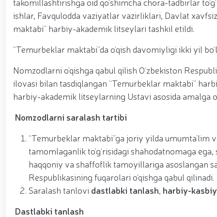
takomillashtirishga oid qo‘shimcha chora-tadbirlar to‘g
ishchi guruhining yoshlar bilan uchrashuvi tadbirlari
polkovnik B.Tashmatov poytaxtimizdagi manzilli ishlar
ishlar, Favqulodda vaziyatlar vazirliklari, Davlat xavfsi
etishga moyil shaxslar yashash manzillarida tezkor tad
maktabi” harbiy-akademik litseylari tashkil etildi.
yuritib kyelayotgan ayollar uchun tantanali bayram ta
o‘tkazildi // Ajdodlar merosi – milliy gʻurur va 
“Temurbeklar maktabi”da o‘qish davomiyligi ikki yil bo‘lib
litseyi faoliyati bilan yaqindan tanishdi. //Milliy gv
// “Harbiy taʼlim tizimida ilm-fan va pedagogik tex
Nomzodlarni o‘qishga qabul qilish O‘zbekiston Respubl
etildi. //Milliy gvardiya qo‘mondoni general-po
viloyatalarida xavfsiz muhitni yaratish va jamoat xa
ilovasi bilan tasdiqlangan “Temurbeklar maktabi” harb
vazifalar doimiy e’tiborda. // Milliy gvardiya 
harbiy-akademik litseylarning Ustavi asosida amalga os
federatsiyasi raisi etib saylandi. // Milliy gvardi
talablariga mos takomillashtirishga qaratilgan ishl
Nomzodlarni
saralash tartibi
oilalar” mavzusida adabiy-badiiy kecha tashkil etil
“Jasorat” filmi premyerasi bo'lib o'tdi / / Qurolli Ku
“Temurbeklar maktabi”ga joriy yilda umumta’lim va
bayramona tadbir o‘tkazildi / / Milliy gvardiya qo'm
kuni munosabati bilan bayram tabrigi / / Oʻzbekisto
tamomlaganlik to‘g‘risidagi shahodatnomaga ega, so
munosabati bilan gvardiyachilar xizmat burchini b
haqqoniy va shaffoflik tamoyillariga asoslangan sar
devoni hududida bunyod etilgan yodgorlik majmuasi poy
Respublikasining fuqarolari o‘qishga qabul qilinadi.
“O‘zbekiston Respublikasi Qurolli Kuchlari tashki
muhofaza qilish organlari xodimlaridan bir guruhini 
Saralash tanlovi
dastlabki tanlash
,
harbiy-kasbiy
yig‘ilishini o‘tkazdi / / Prezident Shavkat Mirziyo
tanishdi / / Moliya, ilg‘or texnologiyalar, madani
Dastlabki tanlash