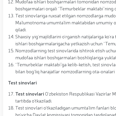
Mudofaa ishlari boshqarmalari tomonidan nomzodlar
boshqarmalari orqali “Temurbeklar maktabi”ning q
Test sinovlariga ruxsat etilgan nomzodlarga mudo
Ma’lumotnoma umumta’lim maktabidan umumiy o‘rta 
qiladi.
Shaxsiy yig‘majildlarini o‘rganish natijalariga ko‘r
ishlari boshqarmalarigacha yetkazish uchun “Temu
Nomzodlarning test sinovlarida ishtirok etish uchu
mudofaa ishlari boshqarmalari boshliqlariga yuklati
“Temurbeklar maktabi”ga kelib-ketish, test sinovla
bilan bog‘liq harajatlar nomzodlarning ota-onalari
Test sinovlari
Test sinovlari
O‘zbekiston Respublikasi Vazirlar 
tartibda o‘tkaziladi.
Test sinovlari o‘tkaziladigan umumta’lim fanlari bl
bo‘yicha Davlat komissiyasi tomonidan tasdiqlanad