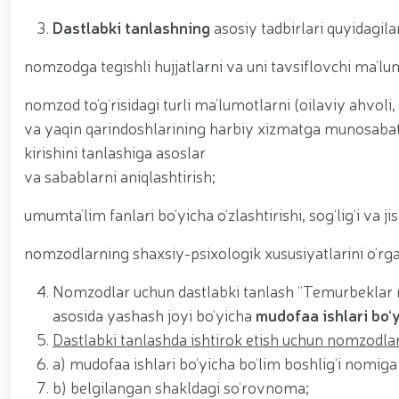
asosida yanada rivojlantiriladi / / Ma'naviy-ma'rif
kiritilgan oʻsimlikni noqonuniy ravishda olib keta
Dastlabki tanlashning
asosiy tadbirlari quyidagila
vositalari olib qo‘yildi / / Farg‘ona viloyatida p
markazida navbatdagi tinglovchilar uchun sertifika
nomzodga tegishli hujjatlarni va uni tavsiflovchi ma’lum
nufuzli ko‘rgazmasi yuqori saviyada bo'lib o'tdi. // 
jarayonlari davom etmoqda / / Davlatimiz rahbarin
nomzod to‘g‘risidagi turli ma’lumotlarni (oilaviy ahvoli,
belgilab bergan vazifalari yuzasidan, Milliy gvardiy
o‘tkazildi / / Milliy gvardiya Surxondaryo viloyat
va yaqin qarindoshlarining harbiy xizmatga munosabat
voleybol bo‘yicha o‘tkazilgan musobaqada faxrli b
kirishini tanlashiga asoslar
universiteti dotsentlari ishtirokidagi ochiq muloq
va sabablarni aniqlashtirish;
xususiyatlari” mavzusida ko‘rgazmali mashg‘ulot 
uchuvchisiz uchadigan apparatlarini qo‘llash istiq
umumta’lim fanlari bo‘yicha o‘zlashtirishi, sog‘lig‘i v
o‘qilishi vaqtida jamoat tartibi hamda fuqarolar x
nomzodlarning shaxsiy-psixologik xususiyatlarini o‘rga
Nomzodlar uchun dastlabki tanlash “Temurbeklar ma
asosida yashash joyi bo‘yicha
mudofaa ishlari bo‘
Dastlabki tanlashda ishtirok etish uchun nomzodlar 
a) mudofaa ishlari bo‘yicha bo‘lim boshlig‘i nomiga 
b) belgilangan shakldagi so‘rovnoma;