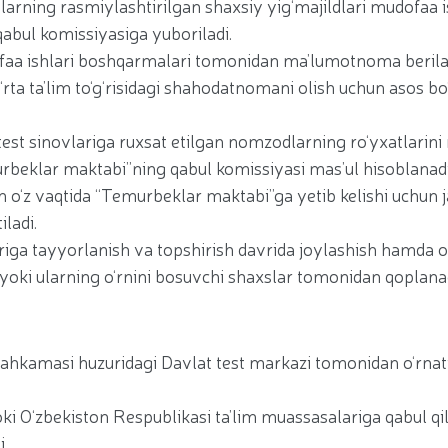
ning rasmiylashtirilgan shaxsiy yig‘majildlari mudofaa i
abul komissiyasiga yuboriladi.
faa ishlari boshqarmalari tomonidan ma’lumotnoma berila
ta’lim to‘g‘risidagi shahodatnomani olish uchun asos bo‘
a test sinovlariga ruxsat etilgan nomzodlarning ro‘yxatlarin
rbeklar maktabi”ning qabul komissiyasi mas’ul hisoblanadi
n o‘z vaqtida “Temurbeklar maktabi”ga yetib kelishi uchun 
ladi.
riga tayyorlanish va topshirish davrida joylashish hamda 
 yoki ularning o‘rnini bosuvchi shaxslar tomonidan qoplanad
Mahkamasi huzuridagi Davlat test markazi tomonidan o‘rnat
oki O‘zbekiston Respublikasi ta’lim muassasalariga qabul qi
i.