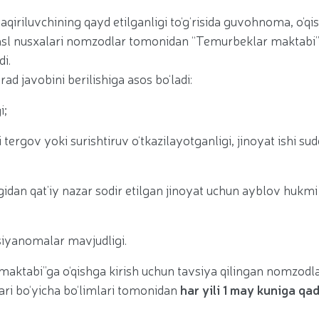
aqiriluvchining qayd etilganligi to‘g‘risida guvohnoma, o‘qi
ing asl nusxalari nomzodlar tomonidan “Temurbeklar maktabi
i.
d javobini berilishiga asos bo‘ladi:
i;
 tergov yoki surishtiruv o‘tkazilayotganligi, jinoyat ishi sud
igidan qat’iy nazar sodir etilgan jinoyat uchun ayblov hukmi
vsiyanomalar mavjudligi.
 maktabi”ga o‘qishga kirish uchun tavsiya qilingan nomzodl
ari bo‘yicha bo‘limlari tomonidan
har yili 1 may kuniga qa