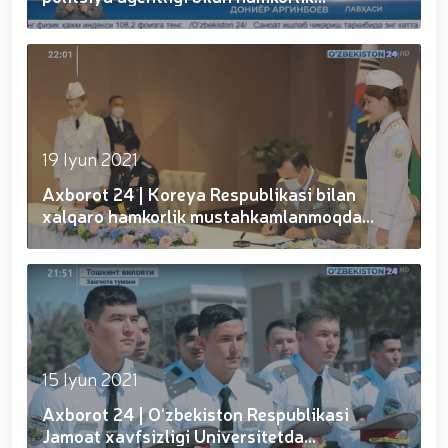
munosabati bilan Milliy gvardiya tizimida faoliyat
(19.06.202...
yuritib kyelayotgan ayollar uchun tantanali bayram
tadbiri tashkil etildi // Moliyaviy shaffoflik va
korrupsiyadan xoli muhitni ta’minlash bo‘yicha o‘quv
yig‘ini o‘tkazildi // Ajdodlar merosi – milliy gʻurur va
vatanparvarlik manbai // General-polkovnik
B.Tashmatov Toshkent “Temurbeklar maktabi”
harbiy akademik litseyi faoliyati bilan yaqindan
19 Iyun 2021
tanishdi. //Milliy gvardiya qo‘mondoni, general-
Axborot 24 | Koreya Respublikasi bilan
polkovnik B.Tashmatov Sirdaryo va Jizzax viloyatida
o'rganish ishlarini olib bordi // “Harbiy taʼlim tizimida
xalqaro hamkorlik mustahkamlanmoqda
ilm-fan va pedagogik texnologiyalarni rivojlantirish
(18.06.2021)
istiqbollari” mavzusida respublika harbiy ilmiy-
amaliy konferensiyasi tashkil etildi. //Milliy gvardiya
qo‘mondoni general-polkovnik B.Tashmatov ilk
manzilli ishlarini Yunusobod tumanida amalga
oshirdi. // Samarqand va Buxoro viloyatalarida
xavfsiz muhitni yaratish va jamoat xavfsizligini
ishonchli taʼminlash boʻyicha manzilli ishlar amalga
15 Iyun 2021
oshirildi. // Yoshlar siyosatiga oid ustuvor vazifalar
Axborot 24 | O‘zbekiston Respublikasi
doimiy e’tiborda. // Milliy gvardiya qoʻmondoni
general-polkovnik B.Tashmatov Oʻzbekiston huquqni
Jamoat xavfsizligi Universitetda