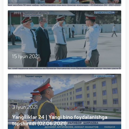
muhofaza qilish organlarining Qoʻl jangi federatsiyasi
bitiruvchilar uchun...
raisi etib saylandi. // Milliy gvardiya shaxsiy
tarkibining jangovar salohiyati, jismoniy va ma'naviy
tayyorgarligini mustahkamlash hamda zamon
talablariga mos takomillashtirishga qaratilgan ishlar
davom ettirilmoqda. // Tizim fidoyilari hurmat va
ehtirom bilan nafaqaga kuzatildi. // “Kitobxon harbiy
oilalar” mavzusida adabiy-badiiy kecha tashkil etildi
/ / Vatanparvarlik oyligi doirasidagi tadbirlar / /
Toshkentda qidiruvda bo‘lgan shaxs qo‘lga olindi / /
15 Iyun 2021
“Jasorat” filmi premyerasi bo'lib o'tdi / / Qurolli
Kuchlarimiz tashkil etilganining 34 yilligi va 14 yanvar
– Vatan himoyachilari kuni munosabati Milliy
gvardiyada bayramona tadbir o‘tkazildi / / Milliy
gvardiya qo'mondonining O‘zbekiston Respublikasi
Qurolli Kuchlari tashkil etilganining 34 yilligi va Vatan
himoyachilari kuni munosabati bilan bayram tabrigi /
/ Oʻzbekiston Respublikasi Qurolli Kuchlari tashkil
etilganining 34 yilligi hamda 14-yanvar — Vatan
3 Iyun 2021
himoyachilari kuni munosabati bilan gvardiyachilar
Yangiliklar 24 | Yangi bino foydalanishga
xizmat burchini bajarish chogʻida qahramonlarcha
halok boʻlgan safdoshlari xotirasiga bagʻishlab Milliy
topshirildi (02.06.2021)