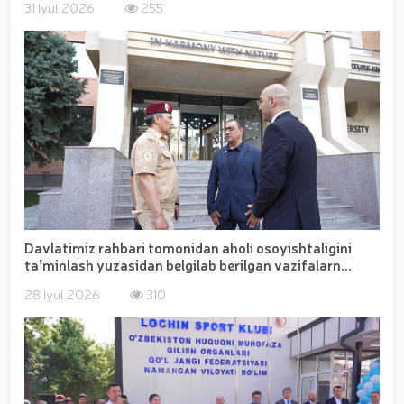
31 Iyul 2026
255
Davlatimiz rahbari tomonidan aholi osoyishtaligini
taʼminlash yuzasidan belgilab berilgan vazifalarn...
28 Iyul 2026
310