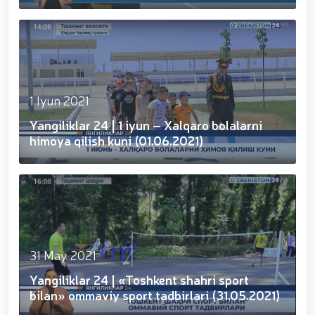
gvardiya Markaziy devoni hududida bunyod etilgan
yodgorlik majmuasi poyiga gul qoʻyishib, ularning
xotirasiga hurmat bajo keltirishdi / / O‘zbekiston
Respublikasi Prezidentining “O‘zbekiston
Respublikasi Qurolli Kuchlari tashkil etilganining 34
yilligi hamda Vatan himoyachilari kuni munosabati
bilan harbiy xizmatchilar va huquqni muhofaza qilish
organlari xodimlaridan bir guruhini mukofotlash
1 Iyun 2021
to‘g‘risida”gi Farmoni / / Prezident Shavkat
Yangiliklar 24 | 1 iyun – Xalqaro bolalarni
Mirziyoyev Xavfsizlik kengashining kengaytirilgan
yig‘ilishini o‘tkazdi / / Prezident Shavkat Mirziyoyev
himoya qilish kuni (01.06.2021)
Toshkent shahri Yunusobod tumanida barpo etilgan
yirik quvvatli kogeneratsiya markazi faoliyati bilan
tanishdi / / Moliya, ilg‘or texnologiyalar, madaniyat
va turizmning yirik markaziga aylanib borayotgan
Toshkent dunyoning zamonaviy megapolislari
andozasi asosida yanada rivojlantiriladi / / Ma'naviy-
ma'rifiy seminar-trening o‘tkazildi / /
Qoraqalpogʻiston Respublikasida gvardiyachilar
31 May 2021
tomonidan, Qizil kitobga kiritilgan oʻsimlikni
Yangiliklar 24 | «Toshkent shahri sport
noqonuniy ravishda olib ketayotgan shaxs qo'lga
olindi / / Toshkent shahrida gvardiyachilar
bilan» ommaviy sport tadbirlari (31.05.2021)
tomonidan sertifikatlanmagan pirotexnika vositalari