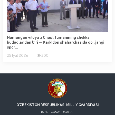
Namangan viloyati Chust tumanining chekka
hududlaridan biri — Karkidon shaharchasida qo‘l jangi
spor...
25 Iyul 2026
300
O'ZBEKISTON RESPUBLIKASI MILLIY GVARDIYASI
BURCH, SADOQAT, JASORAT