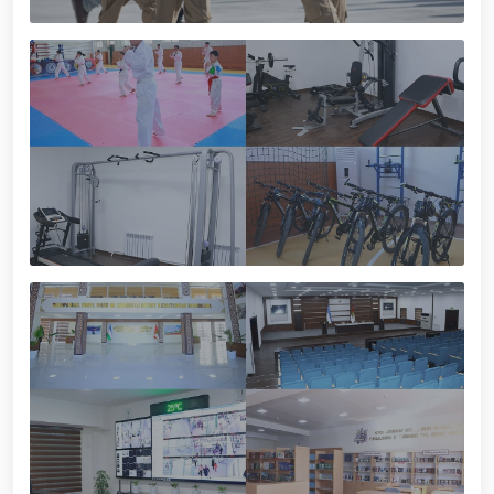
muhofaza qilish organlarining Qoʻl jangi federatsiyasi
raisi etib saylandi. // Milliy gvardiya shaxsiy
tarkibining jangovar salohiyati, jismoniy va ma'naviy
tayyorgarligini mustahkamlash hamda zamon
talablariga mos takomillashtirishga qaratilgan ishlar
davom ettirilmoqda. // Tizim fidoyilari hurmat va
ehtirom bilan nafaqaga kuzatildi. // “Kitobxon harbiy
oilalar” mavzusida adabiy-badiiy kecha tashkil etildi
/ / Vatanparvarlik oyligi doirasidagi tadbirlar / /
Toshkentda qidiruvda bo‘lgan shaxs qo‘lga olindi / /
“Jasorat” filmi premyerasi bo'lib o'tdi / / Qurolli
Kuchlarimiz tashkil etilganining 34 yilligi va 14 yanvar
– Vatan himoyachilari kuni munosabati Milliy
gvardiyada bayramona tadbir o‘tkazildi / / Milliy
gvardiya qo'mondonining O‘zbekiston Respublikasi
Qurolli Kuchlari tashkil etilganining 34 yilligi va Vatan
himoyachilari kuni munosabati bilan bayram tabrigi /
/ Oʻzbekiston Respublikasi Qurolli Kuchlari tashkil
etilganining 34 yilligi hamda 14-yanvar — Vatan
himoyachilari kuni munosabati bilan gvardiyachilar
xizmat burchini bajarish chogʻida qahramonlarcha
halok boʻlgan safdoshlari xotirasiga bagʻishlab Milliy