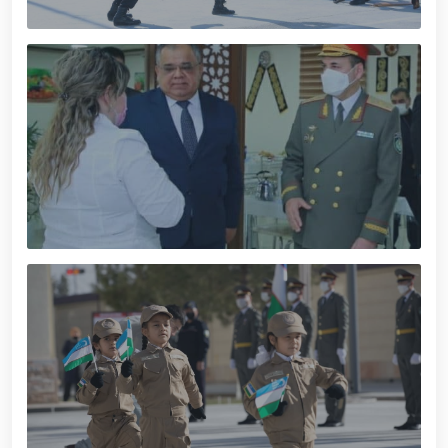
munosabati bilan Milliy gvardiya tizimida faoliyat
yuritib kyelayotgan ayollar uchun tantanali bayram
tadbiri tashkil etildi // Moliyaviy shaffoflik va
korrupsiyadan xoli muhitni ta’minlash bo‘yicha o‘quv
yig‘ini o‘tkazildi // Ajdodlar merosi – milliy gʻurur va
vatanparvarlik manbai // General-polkovnik
B.Tashmatov Toshkent “Temurbeklar maktabi”
harbiy akademik litseyi faoliyati bilan yaqindan
tanishdi. //Milliy gvardiya qo‘mondoni, general-
polkovnik B.Tashmatov Sirdaryo va Jizzax viloyatida
o'rganish ishlarini olib bordi // “Harbiy taʼlim tizimida
ilm-fan va pedagogik texnologiyalarni rivojlantirish
istiqbollari” mavzusida respublika harbiy ilmiy-
amaliy konferensiyasi tashkil etildi. //Milliy gvardiya
qo‘mondoni general-polkovnik B.Tashmatov ilk
manzilli ishlarini Yunusobod tumanida amalga
oshirdi. // Samarqand va Buxoro viloyatalarida
xavfsiz muhitni yaratish va jamoat xavfsizligini
ishonchli taʼminlash boʻyicha manzilli ishlar amalga
oshirildi. // Yoshlar siyosatiga oid ustuvor vazifalar
doimiy e’tiborda. // Milliy gvardiya qoʻmondoni
general-polkovnik B.Tashmatov Oʻzbekiston huquqni