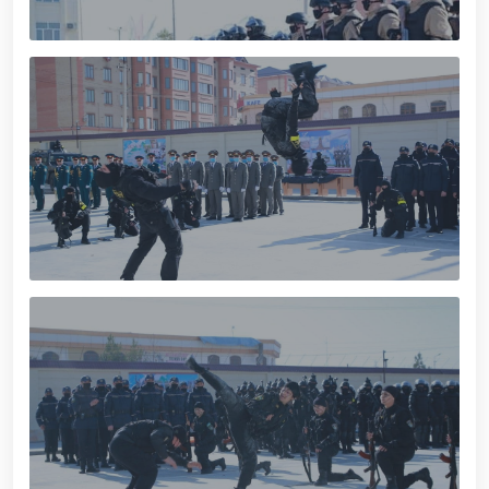
tavalludining 690 yilligi munosabati bilan,
O‘zbekiston Milliy kino san'ati saroyida Milliy
gvardiya tizimidagi yoshlar bilan uchrashuv bo‘lib
o‘tdi. // Bayram kunlarida xavfsizlik toʻliq taʼminlandi
// Navroʻz shukuhi: otliq paradlar tashkil etildi //
“Navroʻzni ulugʻlash – insonni ulugʻlashdir!” shiori
ostida bayram sayli // Askarlar kasb-hunar
sertifikatlariga ega boʻldi // Qahramonlar xotirasi
yod etildi // Strandja turnirida Milliy gvardiya harbiy
xizmatchisi Navbahor Hamidova oltin medalni qoʻlga
kiritdi. // Iroda Ismoilova «Sodiq xizmatlari uchun»
medali bilan taqdirlandi. // O‘zbekiston Qurolli
Kuchlarida kibersport, dron va robot texnologiyalari
yo‘nalishlari rivojlantiriladi // Andijon viloyatida
Respublika ishchi guruhining yoshlar bilan uchrashuvi
tadbirlari doirasida muddatdi harbiy xizmatchilarga
sertifikatlar topshirildi. // Milliy gvardiya
qo‘mondoni, general-polkovnik B.Tashmatov
poytaxtimizdagi manzilli ishlari davomida yoshlar
bilan uchrashib, ular bilan ochiq muloqot o‘tkazdi. //
Farg‘ona viloyatida jinoyat sodir etishga moyil
shaxslar yashash manzillarida tezkor tadbirlar
o‘tkazildi. // “8-mart – Xalqaro xotin qizlar kuni”