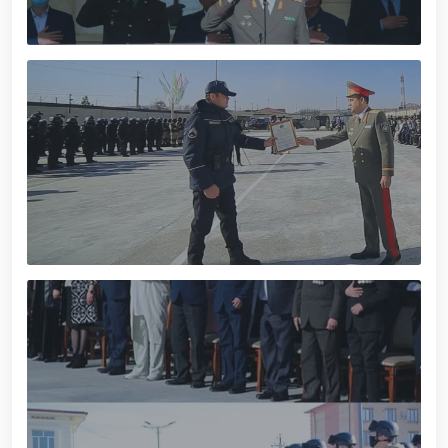
xizmat itlari ko‘rgazmasi tashkil etildi. // “Dog
biatloni” bellashuvining 6-respublika idoralararo
musobaqasi g'oliblari aniqlandi. // O‘zbekistonning
harbiy salohiyatini mustahkamlash: islohotlar va
ustuvor vazifalar.// Milliy gvardiya qo‘mondoni
Jamoat xavfsizligi universiteti bitiruvchi kursantlari
bilan uchrashdi.// 9-may — Xotira va qadrlash kuni
munosabati bilan Milliy gvardiya qoʻmondonligi
tomonidan poytaxtimizda istiqomat qiluvchi Ikkinchi
jahon urushi qatnashchilari va faxriylari holidan xabar
olindi. // “Uyg‘oq xotira” nomli teatrlashtirilgan
musiqiy konsert dasturi namoyish qilindi.// “Uch
avlod uchrashuvi” hamda “Bizning qahramonlar”
kitobining taqdimotiga bag‘ishlangan tadbir tashkil
etildi.// “Men G‘olib Run” yugurish musobaqasida
gvardiyachilar faxrli o'rinlarni egallashdi.//
Hamkorlikdagi profilaktik tadbirlar davom
ettirilmoqda. Xavfsiz muhitni ta’minlashga
qaratilgan chora-tadbirlar Milliy gvardiya
qo‘mondoni general-polkovnik B. Tashmatov
rahbarligida Yunusobod tumanida amalga oshirildi //
Buyuk davlat arbobi Sohibqiron Amir Temur