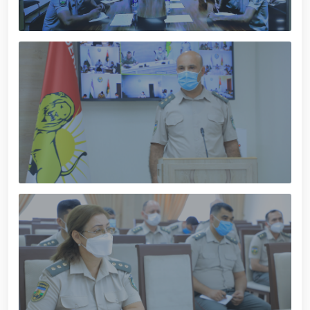
xizmat itlari ko‘rgazmasi tashkil etildi. // “Dog
biatloni” bellashuvining 6-respublika idoralararo
musobaqasi g'oliblari aniqlandi. // O‘zbekistonning
harbiy salohiyatini mustahkamlash: islohotlar va
ustuvor vazifalar.// Milliy gvardiya qo‘mondoni
Jamoat xavfsizligi universiteti bitiruvchi kursantlari
bilan uchrashdi.// 9-may — Xotira va qadrlash kuni
munosabati bilan Milliy gvardiya qoʻmondonligi
tomonidan poytaxtimizda istiqomat qiluvchi Ikkinchi
jahon urushi qatnashchilari va faxriylari holidan xabar
olindi. // “Uyg‘oq xotira” nomli teatrlashtirilgan
musiqiy konsert dasturi namoyish qilindi.// “Uch
avlod uchrashuvi” hamda “Bizning qahramonlar”
kitobining taqdimotiga bag‘ishlangan tadbir tashkil
etildi.// “Men G‘olib Run” yugurish musobaqasida
gvardiyachilar faxrli o'rinlarni egallashdi.//
Hamkorlikdagi profilaktik tadbirlar davom
ettirilmoqda. Xavfsiz muhitni ta’minlashga
qaratilgan chora-tadbirlar Milliy gvardiya
qo‘mondoni general-polkovnik B. Tashmatov
rahbarligida Yunusobod tumanida amalga oshirildi //
Buyuk davlat arbobi Sohibqiron Amir Temur