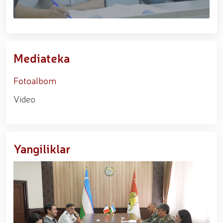
tavalludining 690 yilligi munosabati bilan,
O‘zbekiston Milliy kino san'ati saroyida Milliy
gvardiya tizimidagi yoshlar bilan uchrashuv bo‘lib
o‘tdi. // Bayram kunlarida xavfsizlik toʻliq taʼminlandi
// Navroʻz shukuhi: otliq paradlar tashkil etildi //
“Navroʻzni ulugʻlash – insonni ulugʻlashdir!” shiori
Mediateka
ostida bayram sayli // Askarlar kasb-hunar
sertifikatlariga ega boʻldi // Qahramonlar xotirasi
Fotoalbom
yod etildi // Strandja turnirida Milliy gvardiya harbiy
xizmatchisi Navbahor Hamidova oltin medalni qoʻlga
Video
kiritdi. // Iroda Ismoilova «Sodiq xizmatlari uchun»
medali bilan taqdirlandi. // O‘zbekiston Qurolli
Kuchlarida kibersport, dron va robot texnologiyalari
yo‘nalishlari rivojlantiriladi // Andijon viloyatida
Respublika ishchi guruhining yoshlar bilan uchrashuvi
Yangiliklar
tadbirlari doirasida muddatdi harbiy xizmatchilarga
sertifikatlar topshirildi. // Milliy gvardiya
qo‘mondoni, general-polkovnik B.Tashmatov
poytaxtimizdagi manzilli ishlari davomida yoshlar
bilan uchrashib, ular bilan ochiq muloqot o‘tkazdi. //
Farg‘ona viloyatida jinoyat sodir etishga moyil
shaxslar yashash manzillarida tezkor tadbirlar
o‘tkazildi. // “8-mart – Xalqaro xotin qizlar kuni”