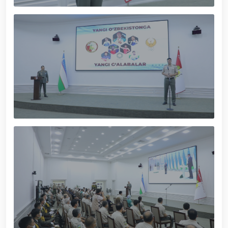
gvardiya Markaziy devoni hududida bunyod etilgan
yodgorlik majmuasi poyiga gul qoʻyishib, ularning
xotirasiga hurmat bajo keltirishdi / / O‘zbekiston
Respublikasi Prezidentining “O‘zbekiston
Respublikasi Qurolli Kuchlari tashkil etilganining 34
yilligi hamda Vatan himoyachilari kuni munosabati
bilan harbiy xizmatchilar va huquqni muhofaza qilish
organlari xodimlaridan bir guruhini mukofotlash
to‘g‘risida”gi Farmoni / / Prezident Shavkat
Mirziyoyev Xavfsizlik kengashining kengaytirilgan
yig‘ilishini o‘tkazdi / / Prezident Shavkat Mirziyoyev
Toshkent shahri Yunusobod tumanida barpo etilgan
yirik quvvatli kogeneratsiya markazi faoliyati bilan
tanishdi / / Moliya, ilg‘or texnologiyalar, madaniyat
va turizmning yirik markaziga aylanib borayotgan
Toshkent dunyoning zamonaviy megapolislari
andozasi asosida yanada rivojlantiriladi / / Ma'naviy-
ma'rifiy seminar-trening o‘tkazildi / /
Qoraqalpogʻiston Respublikasida gvardiyachilar
tomonidan, Qizil kitobga kiritilgan oʻsimlikni
noqonuniy ravishda olib ketayotgan shaxs qo'lga
olindi / / Toshkent shahrida gvardiyachilar
tomonidan sertifikatlanmagan pirotexnika vositalari