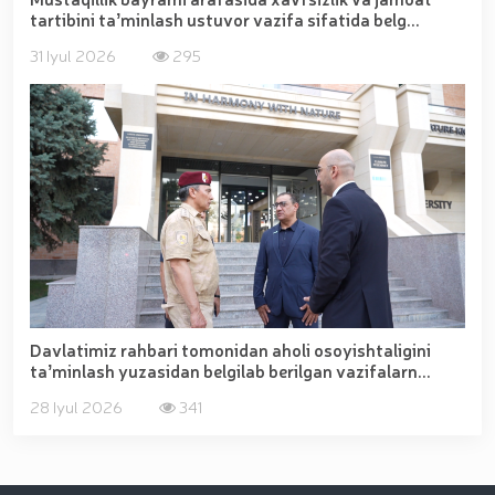
tartibini taʼminlash ustuvor vazifa sifatida belg...
31 Iyul 2026
295
Davlatimiz rahbari tomonidan aholi osoyishtaligini
taʼminlash yuzasidan belgilab berilgan vazifalarn...
28 Iyul 2026
341