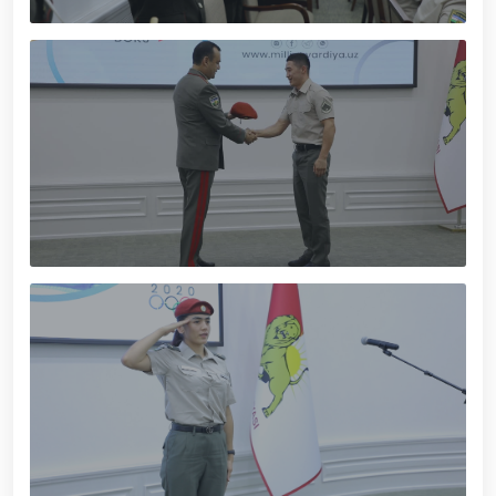
muhofaza qilish organlarining Qoʻl jangi federatsiyasi
raisi etib saylandi. // Milliy gvardiya shaxsiy
tarkibining jangovar salohiyati, jismoniy va ma'naviy
tayyorgarligini mustahkamlash hamda zamon
talablariga mos takomillashtirishga qaratilgan ishlar
davom ettirilmoqda. // Tizim fidoyilari hurmat va
ehtirom bilan nafaqaga kuzatildi. // “Kitobxon harbiy
oilalar” mavzusida adabiy-badiiy kecha tashkil etildi
/ / Vatanparvarlik oyligi doirasidagi tadbirlar / /
Toshkentda qidiruvda bo‘lgan shaxs qo‘lga olindi / /
“Jasorat” filmi premyerasi bo'lib o'tdi / / Qurolli
Kuchlarimiz tashkil etilganining 34 yilligi va 14 yanvar
– Vatan himoyachilari kuni munosabati Milliy
gvardiyada bayramona tadbir o‘tkazildi / / Milliy
gvardiya qo'mondonining O‘zbekiston Respublikasi
Qurolli Kuchlari tashkil etilganining 34 yilligi va Vatan
himoyachilari kuni munosabati bilan bayram tabrigi /
/ Oʻzbekiston Respublikasi Qurolli Kuchlari tashkil
etilganining 34 yilligi hamda 14-yanvar — Vatan
himoyachilari kuni munosabati bilan gvardiyachilar
xizmat burchini bajarish chogʻida qahramonlarcha
halok boʻlgan safdoshlari xotirasiga bagʻishlab Milliy