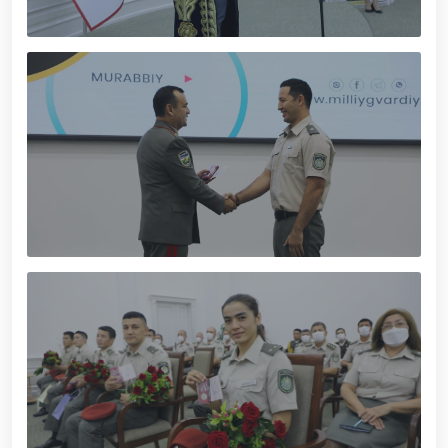
tavalludining 690 yilligi munosabati bilan,
O‘zbekiston Milliy kino san'ati saroyida Milliy
gvardiya tizimidagi yoshlar bilan uchrashuv bo‘lib
o‘tdi. // Bayram kunlarida xavfsizlik toʻliq taʼminlandi
// Navroʻz shukuhi: otliq paradlar tashkil etildi //
“Navroʻzni ulugʻlash – insonni ulugʻlashdir!” shiori
ostida bayram sayli // Askarlar kasb-hunar
sertifikatlariga ega boʻldi // Qahramonlar xotirasi
yod etildi // Strandja turnirida Milliy gvardiya harbiy
xizmatchisi Navbahor Hamidova oltin medalni qoʻlga
kiritdi. // Iroda Ismoilova «Sodiq xizmatlari uchun»
medali bilan taqdirlandi. // O‘zbekiston Qurolli
Kuchlarida kibersport, dron va robot texnologiyalari
yo‘nalishlari rivojlantiriladi // Andijon viloyatida
Respublika ishchi guruhining yoshlar bilan uchrashuvi
tadbirlari doirasida muddatdi harbiy xizmatchilarga
sertifikatlar topshirildi. // Milliy gvardiya
qo‘mondoni, general-polkovnik B.Tashmatov
poytaxtimizdagi manzilli ishlari davomida yoshlar
bilan uchrashib, ular bilan ochiq muloqot o‘tkazdi. //
Farg‘ona viloyatida jinoyat sodir etishga moyil
shaxslar yashash manzillarida tezkor tadbirlar
o‘tkazildi. // “8-mart – Xalqaro xotin qizlar kuni”