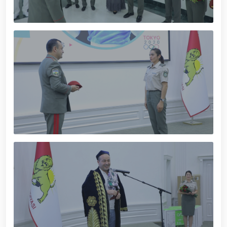
xizmat itlari ko‘rgazmasi tashkil etildi. // “Dog
biatloni” bellashuvining 6-respublika idoralararo
musobaqasi g'oliblari aniqlandi. // O‘zbekistonning
harbiy salohiyatini mustahkamlash: islohotlar va
ustuvor vazifalar.// Milliy gvardiya qo‘mondoni
Jamoat xavfsizligi universiteti bitiruvchi kursantlari
bilan uchrashdi.// 9-may — Xotira va qadrlash kuni
munosabati bilan Milliy gvardiya qoʻmondonligi
tomonidan poytaxtimizda istiqomat qiluvchi Ikkinchi
jahon urushi qatnashchilari va faxriylari holidan xabar
olindi. // “Uyg‘oq xotira” nomli teatrlashtirilgan
musiqiy konsert dasturi namoyish qilindi.// “Uch
avlod uchrashuvi” hamda “Bizning qahramonlar”
kitobining taqdimotiga bag‘ishlangan tadbir tashkil
etildi.// “Men G‘olib Run” yugurish musobaqasida
gvardiyachilar faxrli o'rinlarni egallashdi.//
Hamkorlikdagi profilaktik tadbirlar davom
ettirilmoqda. Xavfsiz muhitni ta’minlashga
qaratilgan chora-tadbirlar Milliy gvardiya
qo‘mondoni general-polkovnik B. Tashmatov
rahbarligida Yunusobod tumanida amalga oshirildi //
Buyuk davlat arbobi Sohibqiron Amir Temur