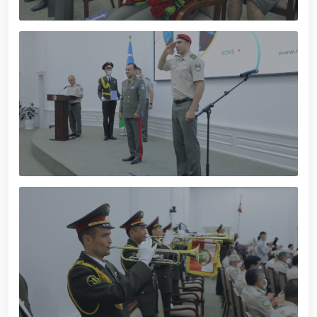
munosabati bilan Milliy gvardiya tizimida faoliyat
yuritib kyelayotgan ayollar uchun tantanali bayram
tadbiri tashkil etildi // Moliyaviy shaffoflik va
korrupsiyadan xoli muhitni ta’minlash bo‘yicha o‘quv
yig‘ini o‘tkazildi // Ajdodlar merosi – milliy gʻurur va
vatanparvarlik manbai // General-polkovnik
B.Tashmatov Toshkent “Temurbeklar maktabi”
harbiy akademik litseyi faoliyati bilan yaqindan
tanishdi. //Milliy gvardiya qo‘mondoni, general-
polkovnik B.Tashmatov Sirdaryo va Jizzax viloyatida
o'rganish ishlarini olib bordi // “Harbiy taʼlim tizimida
ilm-fan va pedagogik texnologiyalarni rivojlantirish
istiqbollari” mavzusida respublika harbiy ilmiy-
amaliy konferensiyasi tashkil etildi. //Milliy gvardiya
qo‘mondoni general-polkovnik B.Tashmatov ilk
manzilli ishlarini Yunusobod tumanida amalga
oshirdi. // Samarqand va Buxoro viloyatalarida
xavfsiz muhitni yaratish va jamoat xavfsizligini
ishonchli taʼminlash boʻyicha manzilli ishlar amalga
oshirildi. // Yoshlar siyosatiga oid ustuvor vazifalar
doimiy e’tiborda. // Milliy gvardiya qoʻmondoni
general-polkovnik B.Tashmatov Oʻzbekiston huquqni