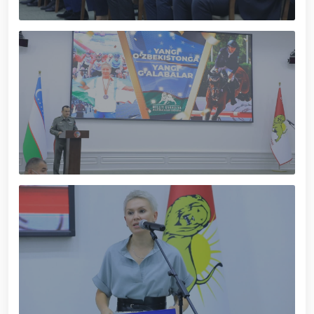
munosabati bilan Milliy gvardiya tizimida faoliyat
yuritib kyelayotgan ayollar uchun tantanali bayram
tadbiri tashkil etildi // Moliyaviy shaffoflik va
korrupsiyadan xoli muhitni ta’minlash bo‘yicha o‘quv
yig‘ini o‘tkazildi // Ajdodlar merosi – milliy gʻurur va
vatanparvarlik manbai // General-polkovnik
B.Tashmatov Toshkent “Temurbeklar maktabi”
harbiy akademik litseyi faoliyati bilan yaqindan
tanishdi. //Milliy gvardiya qo‘mondoni, general-
polkovnik B.Tashmatov Sirdaryo va Jizzax viloyatida
o'rganish ishlarini olib bordi // “Harbiy taʼlim tizimida
ilm-fan va pedagogik texnologiyalarni rivojlantirish
istiqbollari” mavzusida respublika harbiy ilmiy-
amaliy konferensiyasi tashkil etildi. //Milliy gvardiya
qo‘mondoni general-polkovnik B.Tashmatov ilk
manzilli ishlarini Yunusobod tumanida amalga
oshirdi. // Samarqand va Buxoro viloyatalarida
xavfsiz muhitni yaratish va jamoat xavfsizligini
ishonchli taʼminlash boʻyicha manzilli ishlar amalga
oshirildi. // Yoshlar siyosatiga oid ustuvor vazifalar
doimiy e’tiborda. // Milliy gvardiya qoʻmondoni
general-polkovnik B.Tashmatov Oʻzbekiston huquqni