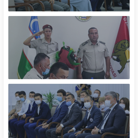
tavalludining 690 yilligi munosabati bilan,
O‘zbekiston Milliy kino san'ati saroyida Milliy
gvardiya tizimidagi yoshlar bilan uchrashuv bo‘lib
o‘tdi. // Bayram kunlarida xavfsizlik toʻliq taʼminlandi
// Navroʻz shukuhi: otliq paradlar tashkil etildi //
“Navroʻzni ulugʻlash – insonni ulugʻlashdir!” shiori
ostida bayram sayli // Askarlar kasb-hunar
sertifikatlariga ega boʻldi // Qahramonlar xotirasi
yod etildi // Strandja turnirida Milliy gvardiya harbiy
xizmatchisi Navbahor Hamidova oltin medalni qoʻlga
kiritdi. // Iroda Ismoilova «Sodiq xizmatlari uchun»
medali bilan taqdirlandi. // O‘zbekiston Qurolli
Kuchlarida kibersport, dron va robot texnologiyalari
yo‘nalishlari rivojlantiriladi // Andijon viloyatida
Respublika ishchi guruhining yoshlar bilan uchrashuvi
tadbirlari doirasida muddatdi harbiy xizmatchilarga
sertifikatlar topshirildi. // Milliy gvardiya
qo‘mondoni, general-polkovnik B.Tashmatov
poytaxtimizdagi manzilli ishlari davomida yoshlar
bilan uchrashib, ular bilan ochiq muloqot o‘tkazdi. //
Farg‘ona viloyatida jinoyat sodir etishga moyil
shaxslar yashash manzillarida tezkor tadbirlar
o‘tkazildi. // “8-mart – Xalqaro xotin qizlar kuni”