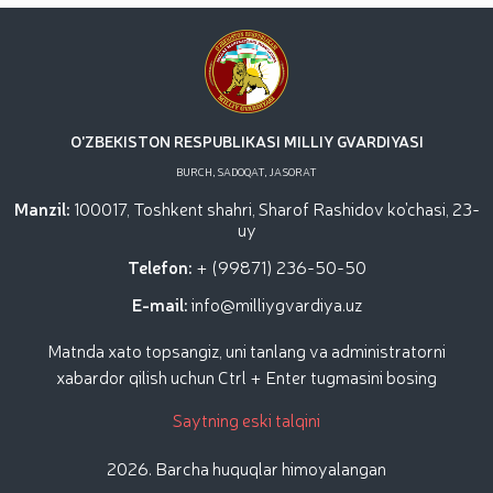
dotsentlari ishtirokidagi ochiq muloqot / / Milliy
gvardiya Temurbeklar maktabi o‘quvchilari bilan
“Dronlardan foydalanish va ularning texnik
xususiyatlari” mavzusida ko‘rgazmali mashg‘ulot
tashkil etildi / / Milliy gvardiya Toshkent mintaqaviy
o‘quv markazida "Obyektlarni qo‘riqlash tizimida
uchuvchisiz uchadigan apparatlarini qo‘llash
O'ZBEKISTON RESPUBLIKASI MILLIY GVARDIYASI
istiqbollari” mavzusida Respublika ilmiy-amaliy
BURCH, SADOQAT, JASORAT
seminari o‘tkazildi / / Muborak Ramazon oyi Taroveh
namozlari o‘qilishi vaqtida jamoat tartibi hamda
Manzil:
100017, Toshkent shahri, Sharof Rashidov ko'chasi, 23-
fuqarolar xavfsizligi taʼminlanad / / O‘zbekiston
uy
Respublikasi Prezidentining "Ikkinchi jahon urushi
Telefon:
+ (99871) 236-50-50
qatnashchilarini rag‘batlantirish to‘g‘risida"gi
E-mail:
info@milliygvardiya.uz
Matnda xato topsangiz, uni tanlang va administratorni
xabardor qilish uchun Ctrl + Enter tugmasini bosing
Saytning eski talqini
2026. Barcha huquqlar himoyalangan