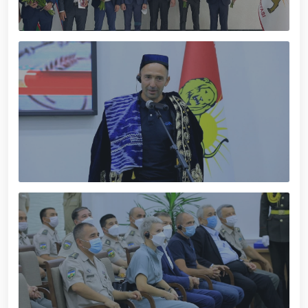
xizmat itlari ko‘rgazmasi tashkil etildi. // “Dog
biatloni” bellashuvining 6-respublika idoralararo
musobaqasi g'oliblari aniqlandi. // O‘zbekistonning
harbiy salohiyatini mustahkamlash: islohotlar va
ustuvor vazifalar.// Milliy gvardiya qo‘mondoni
Jamoat xavfsizligi universiteti bitiruvchi kursantlari
bilan uchrashdi.// 9-may — Xotira va qadrlash kuni
munosabati bilan Milliy gvardiya qoʻmondonligi
tomonidan poytaxtimizda istiqomat qiluvchi Ikkinchi
jahon urushi qatnashchilari va faxriylari holidan xabar
olindi. // “Uyg‘oq xotira” nomli teatrlashtirilgan
musiqiy konsert dasturi namoyish qilindi.// “Uch
avlod uchrashuvi” hamda “Bizning qahramonlar”
kitobining taqdimotiga bag‘ishlangan tadbir tashkil
etildi.// “Men G‘olib Run” yugurish musobaqasida
gvardiyachilar faxrli o'rinlarni egallashdi.//
Hamkorlikdagi profilaktik tadbirlar davom
ettirilmoqda. Xavfsiz muhitni ta’minlashga
qaratilgan chora-tadbirlar Milliy gvardiya
qo‘mondoni general-polkovnik B. Tashmatov
rahbarligida Yunusobod tumanida amalga oshirildi //
Buyuk davlat arbobi Sohibqiron Amir Temur