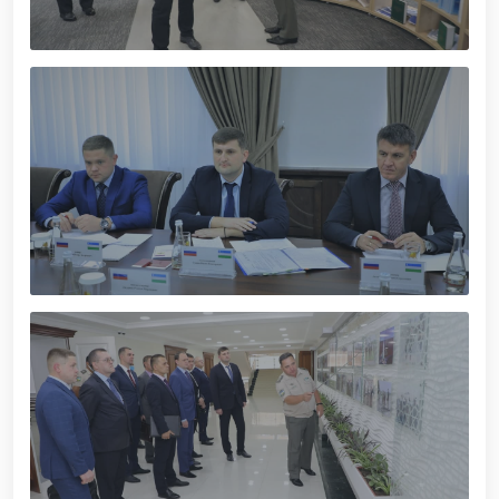
xizmat itlari ko‘rgazmasi tashkil etildi. // “Dog
biatloni” bellashuvining 6-respublika idoralararo
musobaqasi g'oliblari aniqlandi. // O‘zbekistonning
harbiy salohiyatini mustahkamlash: islohotlar va
ustuvor vazifalar.// Milliy gvardiya qo‘mondoni
Jamoat xavfsizligi universiteti bitiruvchi kursantlari
bilan uchrashdi.// 9-may — Xotira va qadrlash kuni
munosabati bilan Milliy gvardiya qoʻmondonligi
tomonidan poytaxtimizda istiqomat qiluvchi Ikkinchi
jahon urushi qatnashchilari va faxriylari holidan xabar
olindi. // “Uyg‘oq xotira” nomli teatrlashtirilgan
musiqiy konsert dasturi namoyish qilindi.// “Uch
avlod uchrashuvi” hamda “Bizning qahramonlar”
kitobining taqdimotiga bag‘ishlangan tadbir tashkil
etildi.// “Men G‘olib Run” yugurish musobaqasida
gvardiyachilar faxrli o'rinlarni egallashdi.//
Hamkorlikdagi profilaktik tadbirlar davom
ettirilmoqda. Xavfsiz muhitni ta’minlashga
qaratilgan chora-tadbirlar Milliy gvardiya
qo‘mondoni general-polkovnik B. Tashmatov
rahbarligida Yunusobod tumanida amalga oshirildi //
Buyuk davlat arbobi Sohibqiron Amir Temur