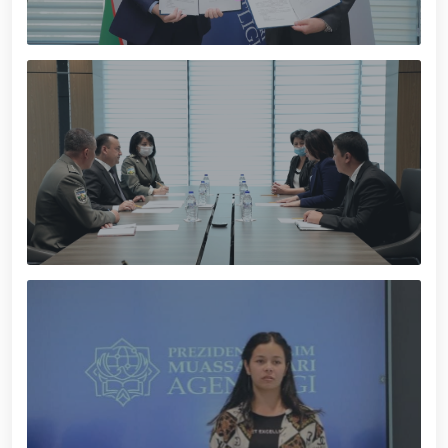
xizmat itlari ko‘rgazmasi tashkil etildi. // “Dog
biatloni” bellashuvining 6-respublika idoralararo
musobaqasi g'oliblari aniqlandi. // O‘zbekistonning
harbiy salohiyatini mustahkamlash: islohotlar va
ustuvor vazifalar.// Milliy gvardiya qo‘mondoni
Jamoat xavfsizligi universiteti bitiruvchi kursantlari
bilan uchrashdi.// 9-may — Xotira va qadrlash kuni
munosabati bilan Milliy gvardiya qoʻmondonligi
tomonidan poytaxtimizda istiqomat qiluvchi Ikkinchi
jahon urushi qatnashchilari va faxriylari holidan xabar
olindi. // “Uyg‘oq xotira” nomli teatrlashtirilgan
musiqiy konsert dasturi namoyish qilindi.// “Uch
avlod uchrashuvi” hamda “Bizning qahramonlar”
kitobining taqdimotiga bag‘ishlangan tadbir tashkil
etildi.// “Men G‘olib Run” yugurish musobaqasida
gvardiyachilar faxrli o'rinlarni egallashdi.//
Hamkorlikdagi profilaktik tadbirlar davom
ettirilmoqda. Xavfsiz muhitni ta’minlashga
qaratilgan chora-tadbirlar Milliy gvardiya
qo‘mondoni general-polkovnik B. Tashmatov
rahbarligida Yunusobod tumanida amalga oshirildi //
Buyuk davlat arbobi Sohibqiron Amir Temur