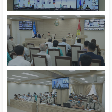
xizmat itlari ko‘rgazmasi tashkil etildi. // “Dog
biatloni” bellashuvining 6-respublika idoralararo
musobaqasi g'oliblari aniqlandi. // O‘zbekistonning
harbiy salohiyatini mustahkamlash: islohotlar va
ustuvor vazifalar.// Milliy gvardiya qo‘mondoni
Jamoat xavfsizligi universiteti bitiruvchi kursantlari
bilan uchrashdi.// 9-may — Xotira va qadrlash kuni
munosabati bilan Milliy gvardiya qoʻmondonligi
tomonidan poytaxtimizda istiqomat qiluvchi Ikkinchi
jahon urushi qatnashchilari va faxriylari holidan xabar
olindi. // “Uyg‘oq xotira” nomli teatrlashtirilgan
musiqiy konsert dasturi namoyish qilindi.// “Uch
avlod uchrashuvi” hamda “Bizning qahramonlar”
kitobining taqdimotiga bag‘ishlangan tadbir tashkil
etildi.// “Men G‘olib Run” yugurish musobaqasida
gvardiyachilar faxrli o'rinlarni egallashdi.//
Hamkorlikdagi profilaktik tadbirlar davom
ettirilmoqda. Xavfsiz muhitni ta’minlashga
qaratilgan chora-tadbirlar Milliy gvardiya
qo‘mondoni general-polkovnik B. Tashmatov
rahbarligida Yunusobod tumanida amalga oshirildi //
Buyuk davlat arbobi Sohibqiron Amir Temur