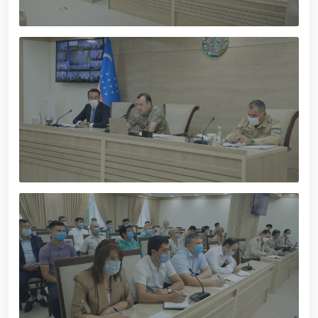
tavalludining 690 yilligi munosabati bilan,
O‘zbekiston Milliy kino san'ati saroyida Milliy
gvardiya tizimidagi yoshlar bilan uchrashuv bo‘lib
o‘tdi. // Bayram kunlarida xavfsizlik toʻliq taʼminlandi
// Navroʻz shukuhi: otliq paradlar tashkil etildi //
“Navroʻzni ulugʻlash – insonni ulugʻlashdir!” shiori
ostida bayram sayli // Askarlar kasb-hunar
sertifikatlariga ega boʻldi // Qahramonlar xotirasi
yod etildi // Strandja turnirida Milliy gvardiya harbiy
xizmatchisi Navbahor Hamidova oltin medalni qoʻlga
kiritdi. // Iroda Ismoilova «Sodiq xizmatlari uchun»
medali bilan taqdirlandi. // O‘zbekiston Qurolli
Kuchlarida kibersport, dron va robot texnologiyalari
yo‘nalishlari rivojlantiriladi // Andijon viloyatida
Respublika ishchi guruhining yoshlar bilan uchrashuvi
tadbirlari doirasida muddatdi harbiy xizmatchilarga
sertifikatlar topshirildi. // Milliy gvardiya
qo‘mondoni, general-polkovnik B.Tashmatov
poytaxtimizdagi manzilli ishlari davomida yoshlar
bilan uchrashib, ular bilan ochiq muloqot o‘tkazdi. //
Farg‘ona viloyatida jinoyat sodir etishga moyil
shaxslar yashash manzillarida tezkor tadbirlar
o‘tkazildi. // “8-mart – Xalqaro xotin qizlar kuni”