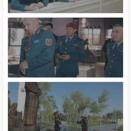
xizmat itlari ko‘rgazmasi tashkil etildi. // “Dog
biatloni” bellashuvining 6-respublika idoralararo
musobaqasi g'oliblari aniqlandi. // O‘zbekistonning
harbiy salohiyatini mustahkamlash: islohotlar va
ustuvor vazifalar.// Milliy gvardiya qo‘mondoni
Jamoat xavfsizligi universiteti bitiruvchi kursantlari
bilan uchrashdi.// 9-may — Xotira va qadrlash kuni
munosabati bilan Milliy gvardiya qoʻmondonligi
tomonidan poytaxtimizda istiqomat qiluvchi Ikkinchi
jahon urushi qatnashchilari va faxriylari holidan xabar
olindi. // “Uyg‘oq xotira” nomli teatrlashtirilgan
musiqiy konsert dasturi namoyish qilindi.// “Uch
avlod uchrashuvi” hamda “Bizning qahramonlar”
kitobining taqdimotiga bag‘ishlangan tadbir tashkil
etildi.// “Men G‘olib Run” yugurish musobaqasida
gvardiyachilar faxrli o'rinlarni egallashdi.//
Hamkorlikdagi profilaktik tadbirlar davom
ettirilmoqda. Xavfsiz muhitni ta’minlashga
qaratilgan chora-tadbirlar Milliy gvardiya
qo‘mondoni general-polkovnik B. Tashmatov
rahbarligida Yunusobod tumanida amalga oshirildi //
Buyuk davlat arbobi Sohibqiron Amir Temur