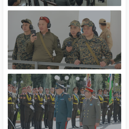
muhofaza qilish organlarining Qoʻl jangi federatsiyasi
raisi etib saylandi. // Milliy gvardiya shaxsiy
tarkibining jangovar salohiyati, jismoniy va ma'naviy
tayyorgarligini mustahkamlash hamda zamon
talablariga mos takomillashtirishga qaratilgan ishlar
davom ettirilmoqda. // Tizim fidoyilari hurmat va
ehtirom bilan nafaqaga kuzatildi. // “Kitobxon harbiy
oilalar” mavzusida adabiy-badiiy kecha tashkil etildi
/ / Vatanparvarlik oyligi doirasidagi tadbirlar / /
Toshkentda qidiruvda bo‘lgan shaxs qo‘lga olindi / /
“Jasorat” filmi premyerasi bo'lib o'tdi / / Qurolli
Kuchlarimiz tashkil etilganining 34 yilligi va 14 yanvar
– Vatan himoyachilari kuni munosabati Milliy
gvardiyada bayramona tadbir o‘tkazildi / / Milliy
gvardiya qo'mondonining O‘zbekiston Respublikasi
Qurolli Kuchlari tashkil etilganining 34 yilligi va Vatan
himoyachilari kuni munosabati bilan bayram tabrigi /
/ Oʻzbekiston Respublikasi Qurolli Kuchlari tashkil
etilganining 34 yilligi hamda 14-yanvar — Vatan
himoyachilari kuni munosabati bilan gvardiyachilar
xizmat burchini bajarish chogʻida qahramonlarcha
halok boʻlgan safdoshlari xotirasiga bagʻishlab Milliy