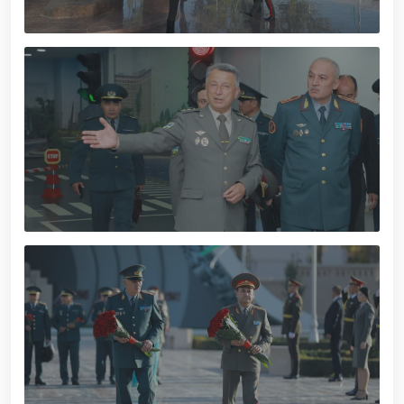
tavalludining 690 yilligi munosabati bilan,
O‘zbekiston Milliy kino san'ati saroyida Milliy
gvardiya tizimidagi yoshlar bilan uchrashuv bo‘lib
o‘tdi. // Bayram kunlarida xavfsizlik toʻliq taʼminlandi
// Navroʻz shukuhi: otliq paradlar tashkil etildi //
“Navroʻzni ulugʻlash – insonni ulugʻlashdir!” shiori
ostida bayram sayli // Askarlar kasb-hunar
sertifikatlariga ega boʻldi // Qahramonlar xotirasi
yod etildi // Strandja turnirida Milliy gvardiya harbiy
xizmatchisi Navbahor Hamidova oltin medalni qoʻlga
kiritdi. // Iroda Ismoilova «Sodiq xizmatlari uchun»
medali bilan taqdirlandi. // O‘zbekiston Qurolli
Kuchlarida kibersport, dron va robot texnologiyalari
yo‘nalishlari rivojlantiriladi // Andijon viloyatida
Respublika ishchi guruhining yoshlar bilan uchrashuvi
tadbirlari doirasida muddatdi harbiy xizmatchilarga
sertifikatlar topshirildi. // Milliy gvardiya
qo‘mondoni, general-polkovnik B.Tashmatov
poytaxtimizdagi manzilli ishlari davomida yoshlar
bilan uchrashib, ular bilan ochiq muloqot o‘tkazdi. //
Farg‘ona viloyatida jinoyat sodir etishga moyil
shaxslar yashash manzillarida tezkor tadbirlar
o‘tkazildi. // “8-mart – Xalqaro xotin qizlar kuni”