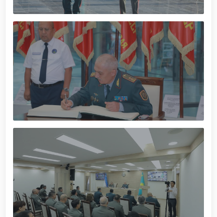
munosabati bilan Milliy gvardiya tizimida faoliyat
yuritib kyelayotgan ayollar uchun tantanali bayram
tadbiri tashkil etildi // Moliyaviy shaffoflik va
korrupsiyadan xoli muhitni ta’minlash bo‘yicha o‘quv
yig‘ini o‘tkazildi // Ajdodlar merosi – milliy gʻurur va
vatanparvarlik manbai // General-polkovnik
B.Tashmatov Toshkent “Temurbeklar maktabi”
harbiy akademik litseyi faoliyati bilan yaqindan
tanishdi. //Milliy gvardiya qo‘mondoni, general-
polkovnik B.Tashmatov Sirdaryo va Jizzax viloyatida
o'rganish ishlarini olib bordi // “Harbiy taʼlim tizimida
ilm-fan va pedagogik texnologiyalarni rivojlantirish
istiqbollari” mavzusida respublika harbiy ilmiy-
amaliy konferensiyasi tashkil etildi. //Milliy gvardiya
qo‘mondoni general-polkovnik B.Tashmatov ilk
manzilli ishlarini Yunusobod tumanida amalga
oshirdi. // Samarqand va Buxoro viloyatalarida
xavfsiz muhitni yaratish va jamoat xavfsizligini
ishonchli taʼminlash boʻyicha manzilli ishlar amalga
oshirildi. // Yoshlar siyosatiga oid ustuvor vazifalar
doimiy e’tiborda. // Milliy gvardiya qoʻmondoni
general-polkovnik B.Tashmatov Oʻzbekiston huquqni