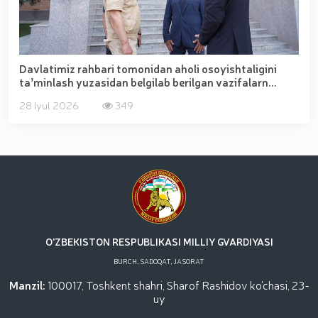
Davlatimiz rahbari tomonidan aholi osoyishtaligini
taʼminlash yuzasidan belgilab berilgan vazifalarn...
28 Iyul 2026
349
O'ZBEKISTON RESPUBLIKASI MILLIY GVARDIYASI
BURCH, SADOQAT, JASORAT
Manzil:
100017, Toshkent shahri, Sharof Rashidov ko'chasi, 23-
uy