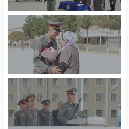
tavalludining 690 yilligi munosabati bilan,
O‘zbekiston Milliy kino san'ati saroyida Milliy
gvardiya tizimidagi yoshlar bilan uchrashuv bo‘lib
o‘tdi. // Bayram kunlarida xavfsizlik toʻliq taʼminlandi
// Navroʻz shukuhi: otliq paradlar tashkil etildi //
“Navroʻzni ulugʻlash – insonni ulugʻlashdir!” shiori
ostida bayram sayli // Askarlar kasb-hunar
sertifikatlariga ega boʻldi // Qahramonlar xotirasi
yod etildi // Strandja turnirida Milliy gvardiya harbiy
xizmatchisi Navbahor Hamidova oltin medalni qoʻlga
kiritdi. // Iroda Ismoilova «Sodiq xizmatlari uchun»
medali bilan taqdirlandi. // O‘zbekiston Qurolli
Kuchlarida kibersport, dron va robot texnologiyalari
yo‘nalishlari rivojlantiriladi // Andijon viloyatida
Respublika ishchi guruhining yoshlar bilan uchrashuvi
tadbirlari doirasida muddatdi harbiy xizmatchilarga
sertifikatlar topshirildi. // Milliy gvardiya
qo‘mondoni, general-polkovnik B.Tashmatov
poytaxtimizdagi manzilli ishlari davomida yoshlar
bilan uchrashib, ular bilan ochiq muloqot o‘tkazdi. //
Farg‘ona viloyatida jinoyat sodir etishga moyil
shaxslar yashash manzillarida tezkor tadbirlar
o‘tkazildi. // “8-mart – Xalqaro xotin qizlar kuni”