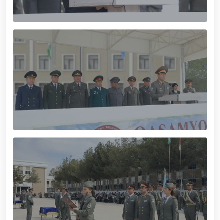
xizmat itlari ko‘rgazmasi tashkil etildi. // “Dog
biatloni” bellashuvining 6-respublika idoralararo
musobaqasi g'oliblari aniqlandi. // O‘zbekistonning
harbiy salohiyatini mustahkamlash: islohotlar va
ustuvor vazifalar.// Milliy gvardiya qo‘mondoni
Jamoat xavfsizligi universiteti bitiruvchi kursantlari
bilan uchrashdi.// 9-may — Xotira va qadrlash kuni
munosabati bilan Milliy gvardiya qoʻmondonligi
tomonidan poytaxtimizda istiqomat qiluvchi Ikkinchi
jahon urushi qatnashchilari va faxriylari holidan xabar
olindi. // “Uyg‘oq xotira” nomli teatrlashtirilgan
musiqiy konsert dasturi namoyish qilindi.// “Uch
avlod uchrashuvi” hamda “Bizning qahramonlar”
kitobining taqdimotiga bag‘ishlangan tadbir tashkil
etildi.// “Men G‘olib Run” yugurish musobaqasida
gvardiyachilar faxrli o'rinlarni egallashdi.//
Hamkorlikdagi profilaktik tadbirlar davom
ettirilmoqda. Xavfsiz muhitni ta’minlashga
qaratilgan chora-tadbirlar Milliy gvardiya
qo‘mondoni general-polkovnik B. Tashmatov
rahbarligida Yunusobod tumanida amalga oshirildi //
Buyuk davlat arbobi Sohibqiron Amir Temur