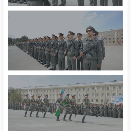
muhofaza qilish organlarining Qoʻl jangi federatsiyasi
raisi etib saylandi. // Milliy gvardiya shaxsiy
tarkibining jangovar salohiyati, jismoniy va ma'naviy
tayyorgarligini mustahkamlash hamda zamon
talablariga mos takomillashtirishga qaratilgan ishlar
davom ettirilmoqda. // Tizim fidoyilari hurmat va
ehtirom bilan nafaqaga kuzatildi. // “Kitobxon harbiy
oilalar” mavzusida adabiy-badiiy kecha tashkil etildi
/ / Vatanparvarlik oyligi doirasidagi tadbirlar / /
Toshkentda qidiruvda bo‘lgan shaxs qo‘lga olindi / /
“Jasorat” filmi premyerasi bo'lib o'tdi / / Qurolli
Kuchlarimiz tashkil etilganining 34 yilligi va 14 yanvar
– Vatan himoyachilari kuni munosabati Milliy
gvardiyada bayramona tadbir o‘tkazildi / / Milliy
gvardiya qo'mondonining O‘zbekiston Respublikasi
Qurolli Kuchlari tashkil etilganining 34 yilligi va Vatan
himoyachilari kuni munosabati bilan bayram tabrigi /
/ Oʻzbekiston Respublikasi Qurolli Kuchlari tashkil
etilganining 34 yilligi hamda 14-yanvar — Vatan
himoyachilari kuni munosabati bilan gvardiyachilar
xizmat burchini bajarish chogʻida qahramonlarcha
halok boʻlgan safdoshlari xotirasiga bagʻishlab Milliy