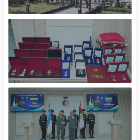
xizmat itlari ko‘rgazmasi tashkil etildi. // “Dog
biatloni” bellashuvining 6-respublika idoralararo
musobaqasi g'oliblari aniqlandi. // O‘zbekistonning
harbiy salohiyatini mustahkamlash: islohotlar va
ustuvor vazifalar.// Milliy gvardiya qo‘mondoni
Jamoat xavfsizligi universiteti bitiruvchi kursantlari
bilan uchrashdi.// 9-may — Xotira va qadrlash kuni
munosabati bilan Milliy gvardiya qoʻmondonligi
tomonidan poytaxtimizda istiqomat qiluvchi Ikkinchi
jahon urushi qatnashchilari va faxriylari holidan xabar
olindi. // “Uyg‘oq xotira” nomli teatrlashtirilgan
musiqiy konsert dasturi namoyish qilindi.// “Uch
avlod uchrashuvi” hamda “Bizning qahramonlar”
kitobining taqdimotiga bag‘ishlangan tadbir tashkil
etildi.// “Men G‘olib Run” yugurish musobaqasida
gvardiyachilar faxrli o'rinlarni egallashdi.//
Hamkorlikdagi profilaktik tadbirlar davom
ettirilmoqda. Xavfsiz muhitni ta’minlashga
qaratilgan chora-tadbirlar Milliy gvardiya
qo‘mondoni general-polkovnik B. Tashmatov
rahbarligida Yunusobod tumanida amalga oshirildi //
Buyuk davlat arbobi Sohibqiron Amir Temur