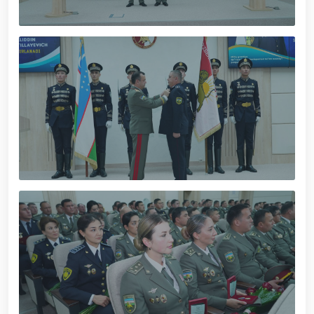
tavalludining 690 yilligi munosabati bilan,
O‘zbekiston Milliy kino san'ati saroyida Milliy
gvardiya tizimidagi yoshlar bilan uchrashuv bo‘lib
o‘tdi. // Bayram kunlarida xavfsizlik toʻliq taʼminlandi
// Navroʻz shukuhi: otliq paradlar tashkil etildi //
“Navroʻzni ulugʻlash – insonni ulugʻlashdir!” shiori
ostida bayram sayli // Askarlar kasb-hunar
sertifikatlariga ega boʻldi // Qahramonlar xotirasi
yod etildi // Strandja turnirida Milliy gvardiya harbiy
xizmatchisi Navbahor Hamidova oltin medalni qoʻlga
kiritdi. // Iroda Ismoilova «Sodiq xizmatlari uchun»
medali bilan taqdirlandi. // O‘zbekiston Qurolli
Kuchlarida kibersport, dron va robot texnologiyalari
yo‘nalishlari rivojlantiriladi // Andijon viloyatida
Respublika ishchi guruhining yoshlar bilan uchrashuvi
tadbirlari doirasida muddatdi harbiy xizmatchilarga
sertifikatlar topshirildi. // Milliy gvardiya
qo‘mondoni, general-polkovnik B.Tashmatov
poytaxtimizdagi manzilli ishlari davomida yoshlar
bilan uchrashib, ular bilan ochiq muloqot o‘tkazdi. //
Farg‘ona viloyatida jinoyat sodir etishga moyil
shaxslar yashash manzillarida tezkor tadbirlar
o‘tkazildi. // “8-mart – Xalqaro xotin qizlar kuni”