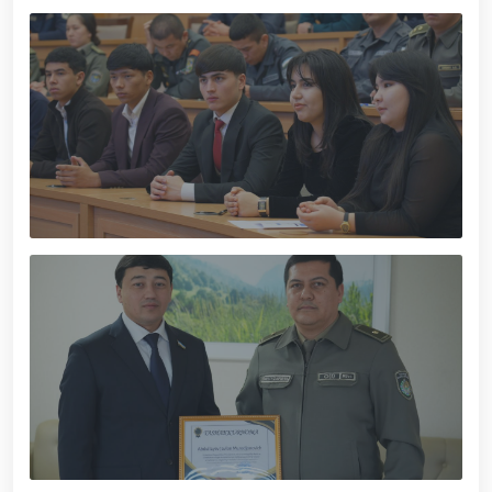
dotsentlari ishtirokidagi ochiq muloqot / / Milliy
gvardiya Temurbeklar maktabi o‘quvchilari bilan
“Dronlardan foydalanish va ularning texnik
xususiyatlari” mavzusida ko‘rgazmali mashg‘ulot
tashkil etildi / / Milliy gvardiya Toshkent mintaqaviy
o‘quv markazida "Obyektlarni qo‘riqlash tizimida
uchuvchisiz uchadigan apparatlarini qo‘llash
istiqbollari” mavzusida Respublika ilmiy-amaliy
seminari o‘tkazildi / / Muborak Ramazon oyi Taroveh
namozlari o‘qilishi vaqtida jamoat tartibi hamda
fuqarolar xavfsizligi taʼminlanad / / O‘zbekiston
Respublikasi Prezidentining "Ikkinchi jahon urushi
qatnashchilarini rag‘batlantirish to‘g‘risida"gi