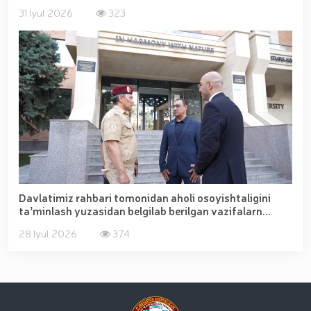
31 Iyul 2026
323
Davlatimiz rahbari tomonidan aholi osoyishtaligini
taʼminlash yuzasidan belgilab berilgan vazifalarn...
28 Iyul 2026
374