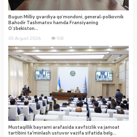
Bugun Milliy gvardiya qo‘mondoni, general-polkovnik
Bahodir Tashmatov hamda Fransiyaning
O‘zbekiston...
05 Avgust 2026
108
Mustaqillik bayrami arafasida xavfsizlik va jamoat
tartibini taʼminlash ustuvor vazifa sifatida belg...