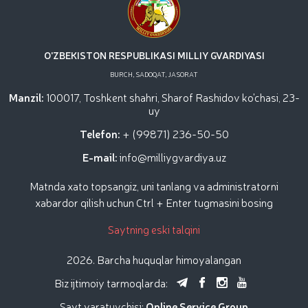
O'ZBEKISTON RESPUBLIKASI MILLIY GVARDIYASI
BURCH, SADOQAT, JASORAT
Manzil:
100017, Toshkent shahri, Sharof Rashidov ko'chasi, 23-
uy
Telefon:
+ (99871) 236-50-50
E-mail:
info@milliygvardiya.uz
Matnda xato topsangiz, uni tanlang va administratorni
xabardor qilish uchun Ctrl + Enter tugmasini bosing
Saytning eski talqini
2026. Barcha huquqlar himoyalangan
Biz ijtimoiy tarmoqlarda:
Sayt yaratuvchisi:
Online Service Group