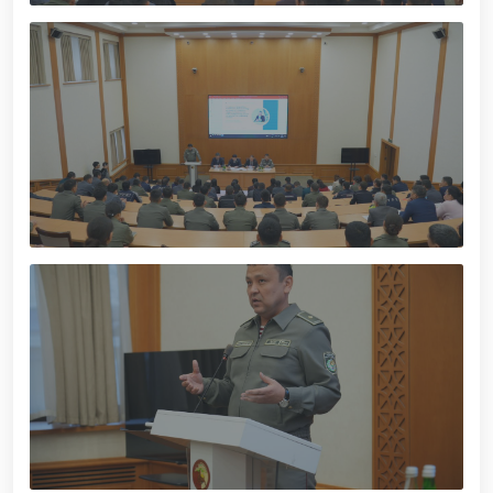
olib qo‘yildi / / Farg‘ona viloyatida pirotexnika
vositalarining noqonuniy muomalasiga chek qo‘yildi
/ / Milliy gvardiya Ixtisoslashtirilgan o‘quv
markazida navbatdagi tinglovchilar uchun sertifikat
topshirish marosimi bo‘lib o‘tdi. // Milliy gvardiya
Qorabayir otchilik majmuasida “O‘zbekiston otlari”
nufuzli ko‘rgazmasi yuqori saviyada bo'lib o'tdi. //
Milliy gvardiya Jamoat xavfsizligi universitetiga
o‘qishga kirish istagini bildirgan nomzodlarni saralab
olish jarayonlari davom etmoqda / / Davlatimiz
rahbarining ommaviy sportni yangi bosqichga olib
chiqish borasida olimpiya va paralimpiya harakati
yo‘nalishida belgilab bergan vazifalari yuzasidan,
Milliy gvardiya qo‘mondoni R.Djurayev raisligida,
kamondan (parakamondan) otish murabbiylari
ishtirokidagi Konferensiya o‘tkazildi / / Milliy
gvardiya Surxondaryo viloyati bo‘yicha boshqarmasi
ayol harbiy xizmatchilari Huquqni muhofaza qiluvchi
organlar xodimalari o‘rtasida voleybol bo‘yicha
o‘tkazilgan musobaqada faxrli birinchi o‘rinni
egallashdi / / Oliy Majlis Senatining qo‘mita raisi va
Milliy gvardiya Jamoat xavfsizligi universiteti