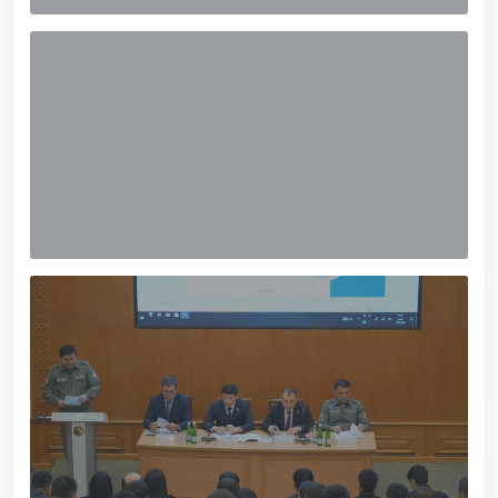
gvardiya Markaziy devoni hududida bunyod etilgan
yodgorlik majmuasi poyiga gul qoʻyishib, ularning
xotirasiga hurmat bajo keltirishdi / / O‘zbekiston
Respublikasi Prezidentining “O‘zbekiston
Respublikasi Qurolli Kuchlari tashkil etilganining 34
yilligi hamda Vatan himoyachilari kuni munosabati
bilan harbiy xizmatchilar va huquqni muhofaza qilish
organlari xodimlaridan bir guruhini mukofotlash
to‘g‘risida”gi Farmoni / / Prezident Shavkat
Mirziyoyev Xavfsizlik kengashining kengaytirilgan
yig‘ilishini o‘tkazdi / / Prezident Shavkat Mirziyoyev
Toshkent shahri Yunusobod tumanida barpo etilgan
yirik quvvatli kogeneratsiya markazi faoliyati bilan
tanishdi / / Moliya, ilg‘or texnologiyalar, madaniyat
va turizmning yirik markaziga aylanib borayotgan
Toshkent dunyoning zamonaviy megapolislari
andozasi asosida yanada rivojlantiriladi / / Ma'naviy-
ma'rifiy seminar-trening o‘tkazildi / /
Qoraqalpogʻiston Respublikasida gvardiyachilar
tomonidan, Qizil kitobga kiritilgan oʻsimlikni
noqonuniy ravishda olib ketayotgan shaxs qo'lga
olindi / / Toshkent shahrida gvardiyachilar
tomonidan sertifikatlanmagan pirotexnika vositalari