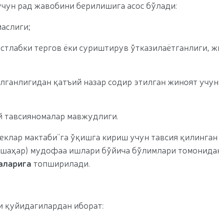
учун рад жавобини берилишига асос бўлади:
аслиги;
астлабки тергов ёки суриштирув ўтказилаётганлиги, 
лганлигидан қатъий назар содир этилган жиноят учун
й тавсияномалар мавжудлиги.
еклар мактаби”га ўқишга кириш учун тавсия қилинган
(шаҳар) мудофаа ишлари бўйича бўлимлари томонид
аларига
топширилади.
и қуйидагилардан иборат: