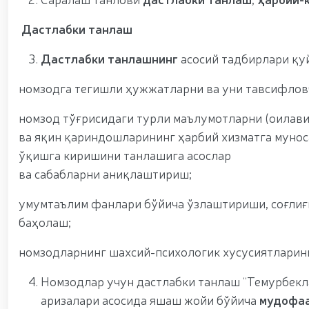
ноқонуний-равишда-олиб-кетаётган-12-16), Қизи
шаҳрида гвардиячилар томонидан сертификатлан
Дастлабки танлаш
sertifikatlanmagan-pirotexnika-buyumlari-olib-q
(https://telegra.ph/Fargona-viloyatida-piro
Ихтисослаштирилган ўқув марказида навбатдаги т
Дастлабки танлашнинг
асосий тадбирлари қу
мажмуасида “Ўзбекистон отлари” нуфузли кўрг
кириш истагини билдирган номзодларни саралаб
номзодга тегишли ҳужжатларни ва уни тавсифлов
чиқиш борасида олимпия ва паралимпия ҳара
раислигида, камондан (паракамондан) отиш му
номзод тўғрисидаги турли маълумотларни (оилави
бошқармаси аёл ҳарбий хизматчилари Ҳуқуқни 
ва яқин қариндошларининг ҳарбий хизматга муноса
биринчи ўринни эгаллашди / / Олий Мажлис Сена
очиқ мулоқот / / Миллий гвардия Темурбеклар
ўқишга киришини танлашига асослар
кўргазмали машғулот ташкил этилди / / Миллий
ва сабабларни аниқлаштириш;
аппаратларини қўллаш истиқболлари” мавзусида 
вақтида жамоат тартиби ҳамда фуқаролар х
умумтаълим фанлари бўйича ўзлаштириши, соғлиғи
баҳолаш;
номзодларнинг шахсий-психологик хусусиятларин
Номзодлар учун дастлабки танлаш “Темурбекл
аризалари асосида яшаш жойи бўйича
мудофаа