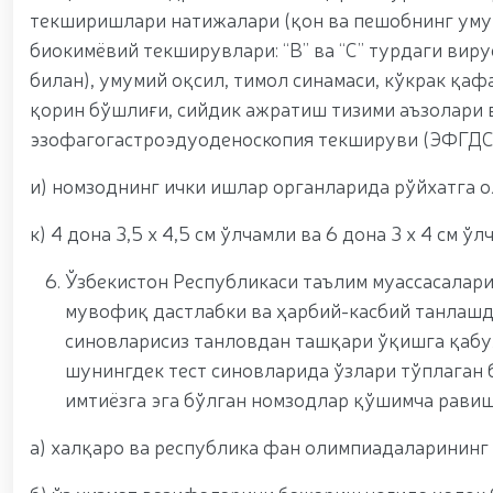
текширишлари натижалари (қон ва пешобнинг уму
биокимёвий текширувлари: “В” ва “С” турдаги вир
билан), умумий оқсил, тимол синамаси, кўкрак қ
қорин бўшлиғи, сийдик ажратиш тизими аъзолари 
эзофагогастроэдуоденоскопия текшируви (ЭФГДС)
и) номзоднинг ички ишлар органларида рўйхатга 
к) 4 дона 3,5 х 4,5 см ўлчамли ва 6 дона 3 х 4 см 
Ўзбекистон Республикаси таълим муассасалари
мувофиқ дастлабки ва ҳарбий-касбий танлашд
синовларисиз танловдан ташқари ўқишга қабу
шунингдек тест синовларида ўзлари тўплаган
имтиёзга эга бўлган номзодлар қўшимча рави
а) халқаро ва республика фан олимпиадаларининг