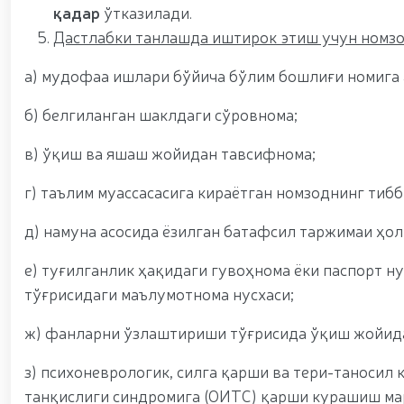
қадар
ўтказилади.
Дастлабки танлашда иштирок этиш учун номзо
а) мудофаа ишлари бўйича бўлим бошлиғи номига 
б) белгиланган шаклдаги сўровнома;
в) ўқиш ва яшаш жойидан тавсифнома;
г) таълим муассасасига кираётган номзоднинг тибб
д) намуна асосида ёзилган батафсил таржимаи ҳол
е) туғилганлик ҳақидаги гувоҳнома ёки паспорт 
тўғрисидаги маълумотнома нусхаси;
ж) фанларни ўзлаштириши тўғрисида ўқиш жойида
з) психоневрологик, силга қарши ва тери-таносил
танқислиги синдромига (ОИТС) қарши курашиш ма