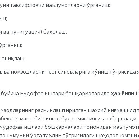
 уни тавсифловчи маълумотларни ўрганиш;
иш;
 ва пунктуация) баҳолаш;
ўрганиш;
 аниқлаш;
ш ва номзодларни тест синовларига қўйиш тўғрисида 
и бўйича мудофаа ишлари бошқармаларида
ҳар йили 1
мзодларнинг расмийлаштирилган шахсий йиғмажилд
еклар мактаби”нинг қабул комиссиясига юборилади.
га мудофаа ишлари бошқармалари томонидан маълумот
дан умумий ўрта таълим тўғрисидаги шаҳодатномани