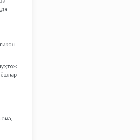
да
дда
огирон
 муҳтож
 ёшлар
нома,