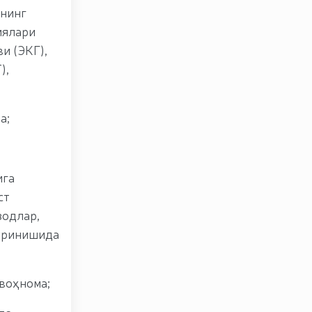
ннинг
иялари
и (ЭКГ),
),
а;
ига
ст
зодлар,
кўринишида
воҳнома;