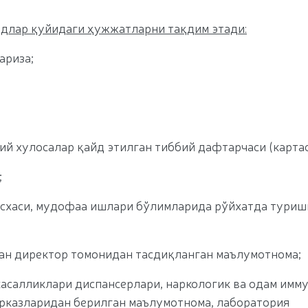
длар қуйидаги ҳужжатларни тақдим этади:
ариза;
ий хулосалар қайд этилган тиббий дафтарчаси (картас
;
нусхаси, мудофаа ишлари бўлимларида рўйхатда туриш
н директор томонидан тасдиқланган маълумотнома;
 касалликлари диспансерлари, наркологик ва одам имм
рказларидан берилган маълумотнома, лаборатория