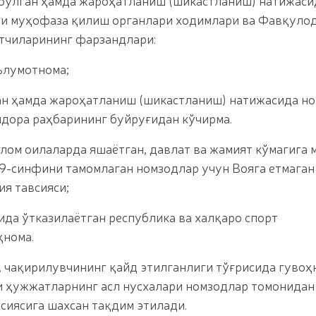
 бўлган ҳамда жароҳатланиш (шикастланиш) натижаси
қни муҳофаза қилиш органлари ходимлари ва Фавқуло
атчиларининг фарзандлари:
ълумотнома;
ан ҳамда жароҳатланиш (шикастланиш) натижасида н
идора раҳбарининг буйруғидан кўчирма.
оғлом оилаларда яшаётган, давлат ва жамият кўмагига
9-синфини тамомлаган номзодлар учун Вояга етмаган
я тавсияси;
ида ўтказилаётган республика ва халқаро спорт
ҳнома.
, чақирилувчининг қайд этилганлиги тўғрисида гувоҳ
и ҳужжатларнинг асл нусхалари номзодлар томонидан
сиясига шахсан тақдим этилади.