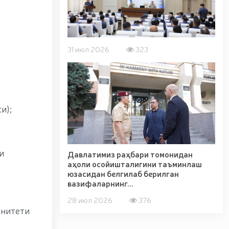
31 июл 2026
323
и);
и
Давлатимиз раҳбари томонидан
аҳоли осойишталигини таъминлаш
юзасидан белгилаб берилган
вазифаларнинг...
28 июл 2026
376
унитети