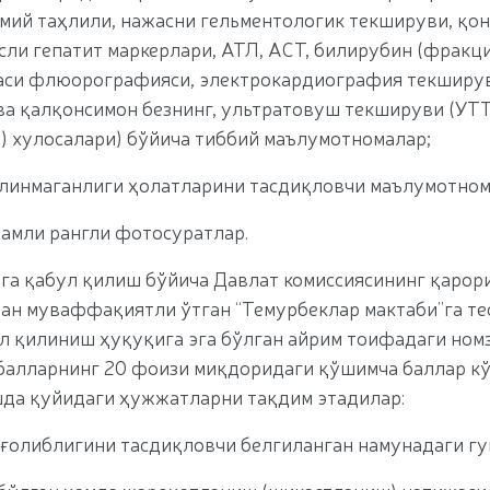
мий таҳлили, нажасни гельментологик текшируви, қо
усли гепатит маркерлари, АТЛ, АСТ, билирубин (фракц
афаси флюорографияси, электрокардиография текширув
ва қалқонсимон безнинг, ультратовуш текшируви (УТТ
 хулосалари) бўйича тиббий маълумотномалар;
олинмаганлиги ҳолатларини тасдиқловчи маълумотном
ўлчамли рангли фотосуратлар.
га қабул қилиш бўйича Давлат комиссиясининг қарор
ан муваффақиятли ўтган “Темурбеклар мактаби”га те
л қилиниш ҳуқуқига эга бўлган айрим тоифадаги ном
 балларнинг 20 фоизи миқдоридаги қўшимча баллар 
шда қуйидаги ҳужжатларни тақдим этадилар:
 ғолиблигини тасдиқловчи белгиланган намунадаги гу