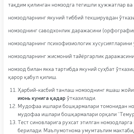
тақдим қилинган номзодга тегишли ҳужжатлар ва
номзодларнинг якуний тиббий текширувдан ўтказ
номзоднинг саводхонлик даражасини (орфография
номзодларнинг психофизиологик хусусиятларини 
номзодларнинг жисмоний тайёргарлик даражасини
номзод билан якка тартибда якуний суҳбат ўткази
қарор қабул қилиш.
Ҳарбий-касбий танлаш номзоднинг яшаш жой
июнь кунига қадар
ўтказилади.
Мудофаа ишлари бошқармалари томонидан но
мудофаа ишлари бошқармалари орқали “Темурб
Тест синовларига рухсат этилган номзодлар
берилади. Маълумотнома умумтаълим мактаби