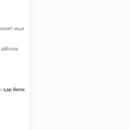
жиноят иши
 айблов
ан
ҳар йили