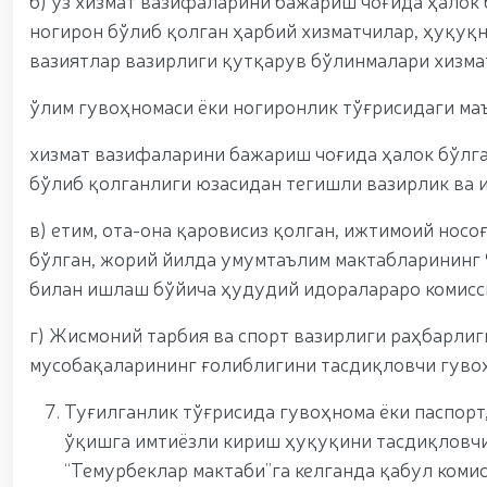
б) ўз хизмат вазифаларини бажариш чоғида ҳалок
ногирон бўлиб қолган ҳарбий хизматчилар, ҳуқу
вазиятлар вазирлиги қутқарув бўлинмалари хизм
ўлим гувоҳномаси ёки ногиронлик тўғрисидаги ма
хизмат вазифаларини бажариш чоғида ҳалок бўлг
бўлиб қолганлиги юзасидан тегишли вазирлик ва 
в) етим, ота-она қаровисиз қолган, ижтимоий нос
бўлган, жорий йилда умумтаълим мактабларининг 
билан ишлаш бўйича ҳудудий идоралараро комисси
г) Жисмоний тарбия ва спорт вазирлиги раҳбарлиг
мусобақаларининг ғолиблигини тасдиқловчи гуво
Туғилганлик тўғрисида гувоҳнома ёки паспорт
ўқишга имтиёзли кириш ҳуқуқини тасдиқловч
“Темурбеклар мактаби”га келганда қабул комис