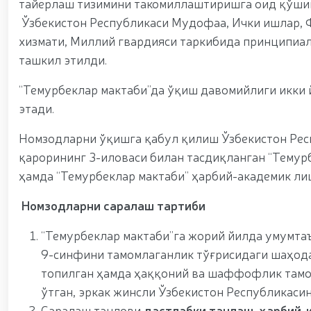
тайёрлаш тизимини такомиллаштиришга оид қўшим
– миллий ғурур ва ватанпарварлик манбаи // Ген
Ўзбекистон Республикаси Мудофаа, Ички ишлар, 
яқиндан танишди. //Миллий гвардия қўмондони
“Ҳарбий таълим тизимида илм-фан ва педаго
хизмати, Миллий гвардияси таркибида принципиал
конференцияси ташкил этилди. // Миллий гвар
ташкил этилди.
оширди. // Самарқанд ва Бухоро вилояталарида 
оширилди. // Ёшлар сиёсатига оид устувор вази
“Темурбеклар мактаби”да ўқиш давомийлиги икки й
ҳуқуқни муҳофаза қилиш органларининг Қўл жан
жисмоний ва маънавий тайёргарлигини мустаҳк
этади.
Тизим фидойилари ҳурмат ва эҳтиром билан наф
Ватанпарварлик ойлиги доирасидаги тадбирлар / 
Номзодларни ўқишга қабул қилиш Ўзбекистон Рес
Қуролли Кучларимиз ташкил этилганининг 34 
қарорининг 3-иловаси билан тасдиқланган “Темур
ўтказилди / / Миллий гвардия қўмондонининг Ўз
муносабати билан байрам табриги / / Ўзбекистон 
ҳамда “Темурбеклар мактаби” ҳарбий-академик ли
куни муносабати билан гвардиячилар хизмат бур
Марказий девони ҳудудида бунёд этилган ёдго
Номзодларни
саралаш тартиби
Республикаси Президентининг “Ўзбекистон Респуб
билан ҳарбий хизматчилар ва ҳуқуқни муҳофаз
“Темурбеклар мактаби”га жорий йилда умумта
Шавкат Мирзиёев Хавфсизлик кенгашининг кенга
9-синфини тамомлаганлик тўғрисидаги шаҳодат
барпо этилган йирик қувватли когенерация маркази
маданият ва туризмнинг йирик марказига айланиб 
топилган ҳамда ҳаққоний ва шаффофлик тамо
андозаси асосида янада ривожлантирилади / / 
ўтган, эркак жинсли Ўзбекистон Республикаси
томонидан (ҳттпс://телегра.пҳ/Қорақалпог%СА
Саралаш танлови
дастлабки танлаш
,
ҳарбий-