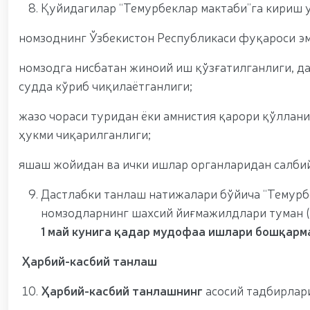
Қуйидагилар “Темурбеклар мактаби”га кириш 
номзоднинг Ўзбекистон Республикаси фуқароси эм
номзодга нисбатан жиноий иш қўзғатилганлиги, д
судда кўриб чиқилаётганлиги;
жазо чораси туридан ёки амнистия қарори қўллани
ҳукми чиқарилганлиги;
яшаш жойидан ва ички ишлар органларидан салби
Дастлабки танлаш натижалари бўйича “Темурб
номзодларнинг шахсий йиғмажилдлари туман 
1 май кунига қадар мудофаа ишлари бошқарм
Ҳарбий-касбий танлаш
Ҳарбий-касбий танлашнинг
асосий тадбирлар