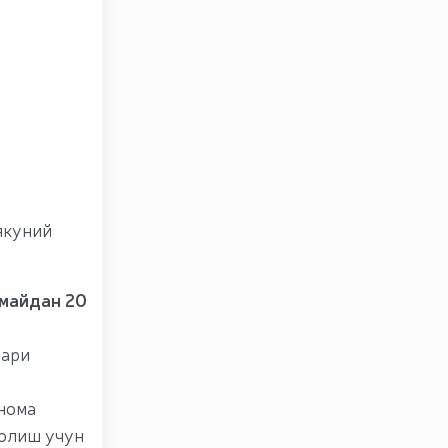
якуний
 майдан 20
лари
нома
 олиш учун