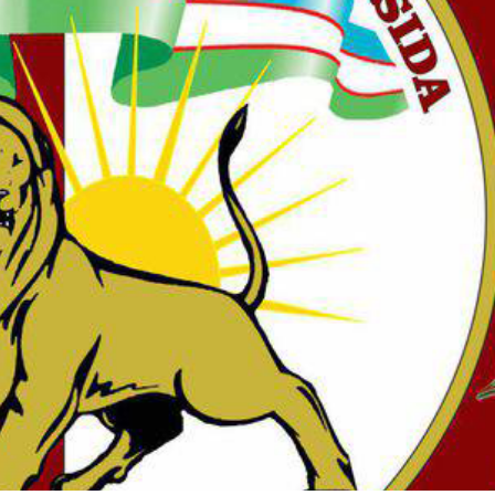
 doirasida muddatdi harbiy xizmatchilarga sertifikatla
i davomida yoshlar bilan uchrashib, ular bilan ochiq 
birlar o‘tkazildi. // “8-mart – Xalqaro xotin qizlar k
dbiri tashkil etildi // Moliyaviy shaffoflik va korrup
vatanparvarlik manbai // General-polkovnik B.Tashma
ardiya qo‘mondoni, general-polkovnik B.Tashmatov Sirda
nologiyalarni rivojlantirish istiqbollari” mavzusida r
lkovnik B.Tashmatov ilk manzilli ishlarini Yunusobod
vfsizligini ishonchli taʼminlash boʻyicha manzilli ishla
qoʻmondoni general-polkovnik B.Tashmatov Oʻzbekiston 
ya shaxsiy tarkibining jangovar salohiyati, jismoniy v
ar davom ettirilmoqda. // Tizim fidoyilari hurmat va e
di / / Vatanparvarlik oyligi doirasidagi tadbirlar / / 
chlarimiz tashkil etilganining 34 yilligi va 14 yanvar 
ondonining O‘zbekiston Respublikasi Qurolli Kuchlari t
n Respublikasi Qurolli Kuchlari tashkil etilganining 3
ajarish chogʻida qahramonlarcha halok boʻlgan safdoshl
iga gul qoʻyishib, ularning xotirasiga hurmat bajo ke
l etilganining 34 yilligi hamda Vatan himoyachilari ku
mukofotlash to‘g‘risida”gi Farmoni / / Prezident Shav
yev Toshkent shahri Yunusobod tumanida barpo etilgan 
yat va turizmning yirik markaziga aylanib borayotgan 