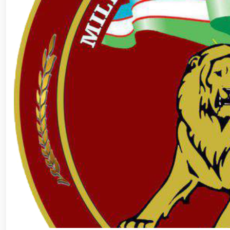
ishchi guruhining yoshlar bilan uchrashuvi tadbirlari
polkovnik B.Tashmatov poytaxtimizdagi manzilli ishlar
etishga moyil shaxslar yashash manzillarida tezkor tad
yuritib kyelayotgan ayollar uchun tantanali bayram ta
o‘tkazildi // Ajdodlar merosi – milliy gʻurur va 
litseyi faoliyati bilan yaqindan tanishdi. //Milliy gv
// “Harbiy taʼlim tizimida ilm-fan va pedagogik tex
etildi. //Milliy gvardiya qo‘mondoni general-po
viloyatalarida xavfsiz muhitni yaratish va jamoat xa
vazifalar doimiy e’tiborda. // Milliy gvardiya 
federatsiyasi raisi etib saylandi. // Milliy gvardi
talablariga mos takomillashtirishga qaratilgan ishl
oilalar” mavzusida adabiy-badiiy kecha tashkil etil
“Jasorat” filmi premyerasi bo'lib o'tdi / / Qurolli Ku
bayramona tadbir o‘tkazildi / / Milliy gvardiya qo'm
kuni munosabati bilan bayram tabrigi / / Oʻzbekisto
munosabati bilan gvardiyachilar xizmat burchini b
devoni hududida bunyod etilgan yodgorlik majmuasi poy
“O‘zbekiston Respublikasi Qurolli Kuchlari tashki
muhofaza qilish organlari xodimlaridan bir guruhini 
yig‘ilishini o‘tkazdi / / Prezident Shavkat Mirziyo
tanishdi / / Moliya, ilg‘or texnologiyalar, madani