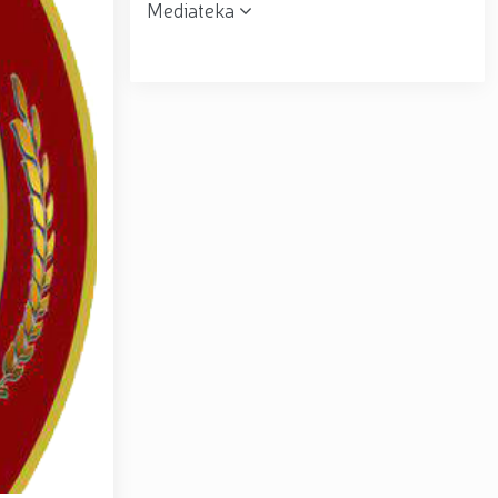
Mediateka
r topshirildi. // Milliy gvardiya qo‘mondoni, general-
muloqot o‘tkazdi. // Farg‘ona viloyatida jinoyat sodir
uni” munosabati bilan Milliy gvardiya tizimida faoliyat
siyadan xoli muhitni ta’minlash bo‘yicha o‘quv yig‘ini
tov Toshkent “Temurbeklar maktabi” harbiy akademik
ryo va Jizzax viloyatida o'rganish ishlarini olib bordi
espublika harbiy ilmiy-amaliy konferensiyasi tashkil
 tumanida amalga oshirdi. // Samarqand va Buxoro
r amalga oshirildi. // Yoshlar siyosatiga oid ustuvor
huquqni muhofaza qilish organlarining Qoʻl jangi
a ma'naviy tayyorgarligini mustahkamlash hamda zamon
htirom bilan nafaqaga kuzatildi. // “Kitobxon harbiy
Toshkentda qidiruvda bo‘lgan shaxs qo‘lga olindi / /
– Vatan himoyachilari kuni munosabati Milliy gvardiyada
ashkil etilganining 34 yilligi va Vatan himoyachilari
4 yilligi hamda 14-yanvar — Vatan himoyachilari kuni
ari xotirasiga bagʻishlab Milliy gvardiya Markaziy
ltirishdi / / O‘zbekiston Respublikasi Prezidentining
ni munosabati bilan harbiy xizmatchilar va huquqni
kat Mirziyoyev Xavfsizlik kengashining kengaytirilgan
yirik quvvatli kogeneratsiya markazi faoliyati bilan
Toshkent dunyoning zamonaviy megapolislari andozasi