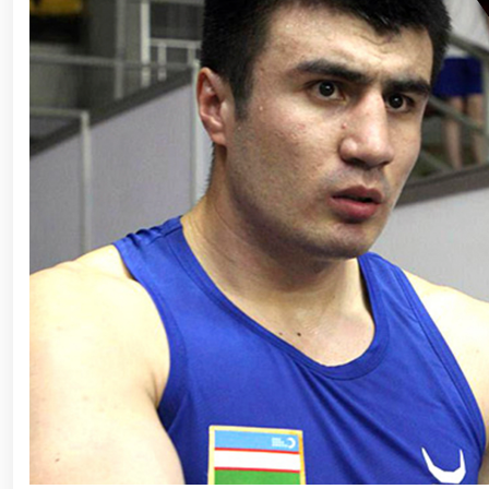
ishchi guruhining yoshlar bilan uchrashuvi tadbirlari
polkovnik B.Tashmatov poytaxtimizdagi manzilli ishlar
etishga moyil shaxslar yashash manzillarida tezkor tad
yuritib kyelayotgan ayollar uchun tantanali bayram ta
o‘tkazildi // Ajdodlar merosi – milliy gʻurur va 
litseyi faoliyati bilan yaqindan tanishdi. //Milliy gv
// “Harbiy taʼlim tizimida ilm-fan va pedagogik tex
etildi. //Milliy gvardiya qo‘mondoni general-po
viloyatalarida xavfsiz muhitni yaratish va jamoat xa
vazifalar doimiy e’tiborda. // Milliy gvardiya 
federatsiyasi raisi etib saylandi. // Milliy gvardi
talablariga mos takomillashtirishga qaratilgan ishl
oilalar” mavzusida adabiy-badiiy kecha tashkil etil
“Jasorat” filmi premyerasi bo'lib o'tdi / / Qurolli Ku
bayramona tadbir o‘tkazildi / / Milliy gvardiya qo'm
kuni munosabati bilan bayram tabrigi / / Oʻzbekisto
munosabati bilan gvardiyachilar xizmat burchini b
devoni hududida bunyod etilgan yodgorlik majmuasi poy
“O‘zbekiston Respublikasi Qurolli Kuchlari tashki
muhofaza qilish organlari xodimlaridan bir guruhini 
yig‘ilishini o‘tkazdi / / Prezident Shavkat Mirziyo
tanishdi / / Moliya, ilg‘or texnologiyalar, madani