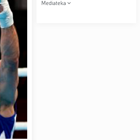
Mediateka
r topshirildi. // Milliy gvardiya qo‘mondoni, general-
muloqot o‘tkazdi. // Farg‘ona viloyatida jinoyat sodir
uni” munosabati bilan Milliy gvardiya tizimida faoliyat
siyadan xoli muhitni ta’minlash bo‘yicha o‘quv yig‘ini
tov Toshkent “Temurbeklar maktabi” harbiy akademik
ryo va Jizzax viloyatida o'rganish ishlarini olib bordi
espublika harbiy ilmiy-amaliy konferensiyasi tashkil
 tumanida amalga oshirdi. // Samarqand va Buxoro
r amalga oshirildi. // Yoshlar siyosatiga oid ustuvor
huquqni muhofaza qilish organlarining Qoʻl jangi
a ma'naviy tayyorgarligini mustahkamlash hamda zamon
htirom bilan nafaqaga kuzatildi. // “Kitobxon harbiy
Toshkentda qidiruvda bo‘lgan shaxs qo‘lga olindi / /
– Vatan himoyachilari kuni munosabati Milliy gvardiyada
ashkil etilganining 34 yilligi va Vatan himoyachilari
4 yilligi hamda 14-yanvar — Vatan himoyachilari kuni
ari xotirasiga bagʻishlab Milliy gvardiya Markaziy
ltirishdi / / O‘zbekiston Respublikasi Prezidentining
ni munosabati bilan harbiy xizmatchilar va huquqni
kat Mirziyoyev Xavfsizlik kengashining kengaytirilgan
yirik quvvatli kogeneratsiya markazi faoliyati bilan
Toshkent dunyoning zamonaviy megapolislari andozasi