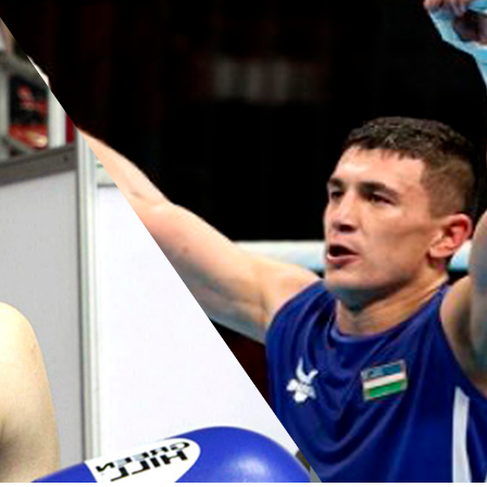
 doirasida muddatdi harbiy xizmatchilarga sertifikatla
i davomida yoshlar bilan uchrashib, ular bilan ochiq 
birlar o‘tkazildi. // “8-mart – Xalqaro xotin qizlar k
dbiri tashkil etildi // Moliyaviy shaffoflik va korrup
vatanparvarlik manbai // General-polkovnik B.Tashma
ardiya qo‘mondoni, general-polkovnik B.Tashmatov Sirda
nologiyalarni rivojlantirish istiqbollari” mavzusida r
lkovnik B.Tashmatov ilk manzilli ishlarini Yunusobod
vfsizligini ishonchli taʼminlash boʻyicha manzilli ishla
qoʻmondoni general-polkovnik B.Tashmatov Oʻzbekiston 
ya shaxsiy tarkibining jangovar salohiyati, jismoniy v
ar davom ettirilmoqda. // Tizim fidoyilari hurmat va e
di / / Vatanparvarlik oyligi doirasidagi tadbirlar / / 
chlarimiz tashkil etilganining 34 yilligi va 14 yanvar 
ondonining O‘zbekiston Respublikasi Qurolli Kuchlari t
n Respublikasi Qurolli Kuchlari tashkil etilganining 3
ajarish chogʻida qahramonlarcha halok boʻlgan safdoshl
iga gul qoʻyishib, ularning xotirasiga hurmat bajo ke
l etilganining 34 yilligi hamda Vatan himoyachilari ku
mukofotlash to‘g‘risida”gi Farmoni / / Prezident Shav
yev Toshkent shahri Yunusobod tumanida barpo etilgan 
yat va turizmning yirik markaziga aylanib borayotgan 