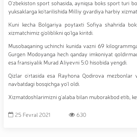
asosida yanada rivojlantiriladi / / Ma'naviy-ma'rif
O‘zbekiston sport sohasida, ayniqsa boks sport turi bo
kiritilgan oʻsimlikni noqonuniy ravishda olib keta
yuksaklarga ko‘tarilishida Milliy gvardiya harbiy xizmat
vositalari olib qo‘yildi / / Farg‘ona viloyatida p
markazida navbatdagi tinglovchilar uchun sertifika
Kuni kecha Bolgariya poytaxti Sofiya shahrida boks
nufuzli ko‘rgazmasi yuqori saviyada bo'lib o'tdi. // 
jarayonlari davom etmoqda / / Davlatimiz rahbarin
xizmatchimiz g‘oliblikni qo‘lga kiritdi.
belgilab bergan vazifalari yuzasidan, Milliy gvardiy
o‘tkazildi / / Milliy gvardiya Surxondaryo viloyat
Musobaqaning uchinchi kunida vazni 69 kilogrammga
voleybol bo‘yicha o‘tkazilgan musobaqada faxrli b
Gurgen Modoyanga hech qanday imkoniyat qoldirmadi.
universiteti dotsentlari ishtirokidagi ochiq muloq
esa fransiyalik Murad Aliyevni 5:0 hisobida yengdi.
xususiyatlari” mavzusida ko‘rgazmali mashg‘ulot 
uchuvchisiz uchadigan apparatlarini qo‘llash istiq
o‘qilishi vaqtida jamoat tartibi hamda fuqarolar x
Qizlar o‘rtasida esa Rayhona Qodirova mezbonlar v
navbatdagi bosqichga yo‘l oldi.
Xizmatdoshlarimizni g‘alaba bilan muborakbod etib, kelg
25 Fevral 2021
630