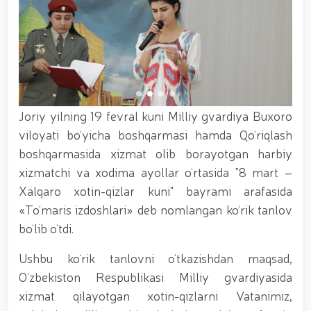
xizmat itlari ko‘rgazmasi tashkil etildi. // “Dog
biatloni” bellashuvining 6-respublika idoralararo
musobaqasi g'oliblari aniqlandi. // O‘zbekistonning
harbiy salohiyatini mustahkamlash: islohotlar va
ustuvor vazifalar.// Milliy gvardiya qo‘mondoni
Jamoat xavfsizligi universiteti bitiruvchi kursantlari
bilan uchrashdi.// 9-may — Xotira va qadrlash kuni
munosabati bilan Milliy gvardiya qoʻmondonligi
Joriy yilning 19 fevral kuni Milliy gvardiya Buxoro
tomonidan poytaxtimizda istiqomat qiluvchi Ikkinchi
jahon urushi qatnashchilari va faxriylari holidan xabar
viloyati bo‘yicha boshqarmasi hamda Qo‘riqlash
olindi. // “Uyg‘oq xotira” nomli teatrlashtirilgan
boshqarmasida xizmat olib borayotgan harbiy
musiqiy konsert dasturi namoyish qilindi.// “Uch
xizmatchi va xodima ayollar o‘rtasida "8 mart –
avlod uchrashuvi” hamda “Bizning qahramonlar”
kitobining taqdimotiga bag‘ishlangan tadbir tashkil
Xalqaro xotin-qizlar kuni" bayrami arafasida
etildi.// “Men G‘olib Run” yugurish musobaqasida
«To‘maris izdoshlari» deb nomlangan ko‘rik tanlov
gvardiyachilar faxrli o'rinlarni egallashdi.//
bo‘lib o‘tdi.
Hamkorlikdagi profilaktik tadbirlar davom
ettirilmoqda. Xavfsiz muhitni ta’minlashga
Ushbu ko‘rik tanlovni o‘tkazishdan maqsad,
qaratilgan chora-tadbirlar Milliy gvardiya
qo‘mondoni general-polkovnik B. Tashmatov
O‘zbekiston Respublikasi Milliy gvardiyasida
rahbarligida Yunusobod tumanida amalga oshirildi //
xizmat qilayotgan xotin-qizlarni Vatanimiz,
Buyuk davlat arbobi Sohibqiron Amir Temur