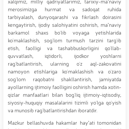
tavalludining 690 yilligi munosabati bilan,
xalqimiz, milliy qadriyatlarimiz, tarixiy-maʼnaviy
O‘zbekiston Milliy kino san'ati saroyida Milliy
merosimizga hurmat va sadoqat ruhida
gvardiya tizimidagi yoshlar bilan uchrashuv bo‘lib
tarbiyalash, dunyoqarashi va fikrlash doirasini
o‘tdi. // Bayram kunlarida xavfsizlik toʻliq taʼminlandi
// Navroʻz shukuhi: otliq paradlar tashkil etildi //
kengaytirish, ijodiy salohiyatini oshirish, maʼnaviy
“Navroʻzni ulugʻlash – insonni ulugʻlashdir!” shiori
barkamol shaxs bo‘lib voyaga yetishlarida
ostida bayram sayli // Askarlar kasb-hunar
ko‘maklashish, sog‘lom turmush tarzini targ‘ib
sertifikatlariga ega boʻldi // Qahramonlar xotirasi
yod etildi // Strandja turnirida Milliy gvardiya harbiy
etish, faolligi va tashabbuskorligini qo‘llab-
xizmatchisi Navbahor Hamidova oltin medalni qoʻlga
quvvatlash, iqtidorli, ijodkor yoshlarni
kiritdi. // Iroda Ismoilova «Sodiq xizmatlari uchun»
rag‘batlantirish, ularning o‘z aql-zakovatini
medali bilan taqdirlandi. // O‘zbekiston Qurolli
Kuchlarida kibersport, dron va robot texnologiyalari
namoyon etishlariga ko‘maklashish va o‘zaro
yo‘nalishlari rivojlantiriladi // Andijon viloyatida
sog‘lom raqobatni shakllantirish, jamiyatda
Respublika ishchi guruhining yoshlar bilan uchrashuvi
ayollarning ijtimoiy faolligini oshirish hamda xotin-
tadbirlari doirasida muddatdi harbiy xizmatchilarga
sertifikatlar topshirildi. // Milliy gvardiya
qizlar manfaatlari bilan bog‘liq ijtimoiy-iqtisodiy,
qo‘mondoni, general-polkovnik B.Tashmatov
siyosiy-huquqiy masalalarini tizimli yo‘lga qo‘yish
poytaxtimizdagi manzilli ishlari davomida yoshlar
va munosib rag‘batlantirishdan iboratdir.
bilan uchrashib, ular bilan ochiq muloqot o‘tkazdi. //
Farg‘ona viloyatida jinoyat sodir etishga moyil
shaxslar yashash manzillarida tezkor tadbirlar
Mazkur bellashuvda hakamlar hayʼati tomonidan
o‘tkazildi. // “8-mart – Xalqaro xotin qizlar kuni”