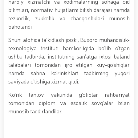
harbiy xizmatchi va xodimalarning sohaga oid
munosabati bilan Milliy gvardiya tizimida faoliyat
bilimlari, normativ hujjatlarni bilish darajasi hamda
yuritib kyelayotgan ayollar uchun tantanali bayram
tadbiri tashkil etildi // Moliyaviy shaffoflik va
tezkorlik, zukkolik va chaqqonliklari munosib
korrupsiyadan xoli muhitni ta’minlash bo‘yicha o‘quv
baholandi.
yig‘ini o‘tkazildi // Ajdodlar merosi – milliy gʻurur va
vatanparvarlik manbai // General-polkovnik
Shuni alohida taʼkidlash joizki, Buxoro muhandislik-
B.Tashmatov Toshkent “Temurbeklar maktabi”
harbiy akademik litseyi faoliyati bilan yaqindan
texnologiya instituti hamkorligida bo‘lib o‘tgan
tanishdi. //Milliy gvardiya qo‘mondoni, general-
ushbu tadbirda, institutning sanʼatga ixlosi baland
polkovnik B.Tashmatov Sirdaryo va Jizzax viloyatida
talabalari tomonidan ijro etilgan kuy-qo‘shiqlar
o'rganish ishlarini olib bordi // “Harbiy taʼlim tizimida
ilm-fan va pedagogik texnologiyalarni rivojlantirish
hamda sahna ko‘rinishlari tadbirning yuqori
istiqbollari” mavzusida respublika harbiy ilmiy-
saviyada o‘tishiga xizmat qildi.
amaliy konferensiyasi tashkil etildi. //Milliy gvardiya
qo‘mondoni general-polkovnik B.Tashmatov ilk
Ko‘rik tanlov yakunida g‘oliblar rahbariyat
manzilli ishlarini Yunusobod tumanida amalga
tomonidan diplom va esdalik sovg‘alar bilan
oshirdi. // Samarqand va Buxoro viloyatalarida
xavfsiz muhitni yaratish va jamoat xavfsizligini
munosib taqdirlandilar.
ishonchli taʼminlash boʻyicha manzilli ishlar amalga
oshirildi. // Yoshlar siyosatiga oid ustuvor vazifalar
doimiy e’tiborda. // Milliy gvardiya qoʻmondoni
general-polkovnik B.Tashmatov Oʻzbekiston huquqni