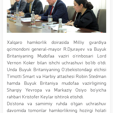
xizmat itlari ko‘rgazmasi tashkil etildi. // “Dog
biatloni” bellashuvining 6-respublika idoralararo
musobaqasi g'oliblari aniqlandi. // O‘zbekistonning
harbiy salohiyatini mustahkamlash: islohotlar va
ustuvor vazifalar.// Milliy gvardiya qo‘mondoni
Jamoat xavfsizligi universiteti bitiruvchi kursantlari
bilan uchrashdi.// 9-may — Xotira va qadrlash kuni
munosabati bilan Milliy gvardiya qoʻmondonligi
Xalqaro hamkorlik doirasida Milliy gvardiya
tomonidan poytaxtimizda istiqomat qiluvchi Ikkinchi
jahon urushi qatnashchilari va faxriylari holidan xabar
qo‘mondoni general-mayor R.Djurayev va Buyuk
olindi. // “Uyg‘oq xotira” nomli teatrlashtirilgan
Britaniyaning Mudofaa vaziri o‘rinbosari Lord
musiqiy konsert dasturi namoyish qilindi.// “Uch
Vernon Koker bilan ishchi uchrashuvi bo‘lib o‘tdi.
avlod uchrashuvi” hamda “Bizning qahramonlar”
kitobining taqdimotiga bag‘ishlangan tadbir tashkil
Unda Buyuk Britaniyaning O‘zbekistondagi elchisi
etildi.// “Men G‘olib Run” yugurish musobaqasida
Timotti Smart va Harbiy attashesi Robin Stedman
gvardiyachilar faxrli o'rinlarni egallashdi.//
hamda Buyuk Britaniya mudofaa vazirligining
Hamkorlikdagi profilaktik tadbirlar davom
ettirilmoqda. Xavfsiz muhitni ta’minlashga
Sharqiy Yevropa va Markaziy Osiyo bo‘yicha
qaratilgan chora-tadbirlar Milliy gvardiya
rahbari Kristofer Keylar ishtirok etishdi.
qo‘mondoni general-polkovnik B. Tashmatov
Do‘stona va samimiy ruhda o‘tgan uchrashuv
rahbarligida Yunusobod tumanida amalga oshirildi //
Buyuk davlat arbobi Sohibqiron Amir Temur
davomida tomonlar hamkorlikning hozirgi holati