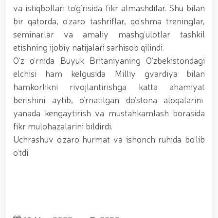
tavalludining 690 yilligi munosabati bilan,
va istiqbollari to‘g‘risida fikr almashdilar. Shu bilan
O‘zbekiston Milliy kino san'ati saroyida Milliy
bir qatorda, o‘zaro tashriflar, qo‘shma treninglar,
gvardiya tizimidagi yoshlar bilan uchrashuv bo‘lib
o‘tdi. // Bayram kunlarida xavfsizlik toʻliq taʼminlandi
seminarlar va amaliy mashg‘ulotlar tashkil
// Navroʻz shukuhi: otliq paradlar tashkil etildi //
etishning ijobiy natijalari sarhisob qilindi.
“Navroʻzni ulugʻlash – insonni ulugʻlashdir!” shiori
O‘z o‘rnida Buyuk Britaniyaning O‘zbekistondagi
ostida bayram sayli // Askarlar kasb-hunar
sertifikatlariga ega boʻldi // Qahramonlar xotirasi
elchisi ham kelgusida Milliy gvardiya bilan
yod etildi // Strandja turnirida Milliy gvardiya harbiy
hamkorlikni rivojlantirishga katta ahamiyat
xizmatchisi Navbahor Hamidova oltin medalni qoʻlga
kiritdi. // Iroda Ismoilova «Sodiq xizmatlari uchun»
berishini aytib, o‘rnatilgan do‘stona aloqalarini
medali bilan taqdirlandi. // O‘zbekiston Qurolli
yanada kengaytirish va mustahkamlash borasida
Kuchlarida kibersport, dron va robot texnologiyalari
fikr mulohazalarini bildirdi.
yo‘nalishlari rivojlantiriladi // Andijon viloyatida
Respublika ishchi guruhining yoshlar bilan uchrashuvi
Uchrashuv o‘zaro hurmat va ishonch ruhida bo‘lib
tadbirlari doirasida muddatdi harbiy xizmatchilarga
o‘tdi.
sertifikatlar topshirildi. // Milliy gvardiya
qo‘mondoni, general-polkovnik B.Tashmatov
poytaxtimizdagi manzilli ishlari davomida yoshlar
bilan uchrashib, ular bilan ochiq muloqot o‘tkazdi. //
Farg‘ona viloyatida jinoyat sodir etishga moyil
shaxslar yashash manzillarida tezkor tadbirlar
o‘tkazildi. // “8-mart – Xalqaro xotin qizlar kuni”