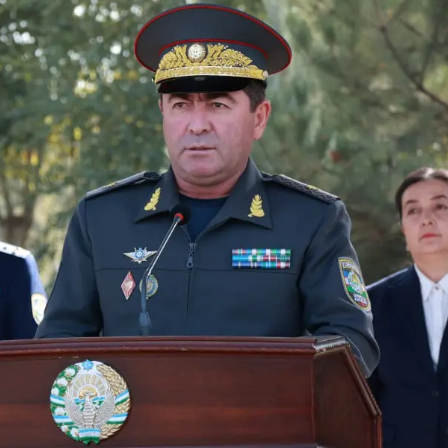
 doirasida muddatdi harbiy xizmatchilarga sertifikatla
i davomida yoshlar bilan uchrashib, ular bilan ochiq 
birlar o‘tkazildi. // “8-mart – Xalqaro xotin qizlar k
dbiri tashkil etildi // Moliyaviy shaffoflik va korrup
vatanparvarlik manbai // General-polkovnik B.Tashma
ardiya qo‘mondoni, general-polkovnik B.Tashmatov Sirda
nologiyalarni rivojlantirish istiqbollari” mavzusida r
lkovnik B.Tashmatov ilk manzilli ishlarini Yunusobod
vfsizligini ishonchli taʼminlash boʻyicha manzilli ishla
qoʻmondoni general-polkovnik B.Tashmatov Oʻzbekiston 
ya shaxsiy tarkibining jangovar salohiyati, jismoniy v
ar davom ettirilmoqda. // Tizim fidoyilari hurmat va e
di / / Vatanparvarlik oyligi doirasidagi tadbirlar / / 
chlarimiz tashkil etilganining 34 yilligi va 14 yanvar 
ondonining O‘zbekiston Respublikasi Qurolli Kuchlari t
n Respublikasi Qurolli Kuchlari tashkil etilganining 3
ajarish chogʻida qahramonlarcha halok boʻlgan safdoshl
iga gul qoʻyishib, ularning xotirasiga hurmat bajo ke
l etilganining 34 yilligi hamda Vatan himoyachilari ku
mukofotlash to‘g‘risida”gi Farmoni / / Prezident Shav
yev Toshkent shahri Yunusobod tumanida barpo etilgan 
yat va turizmning yirik markaziga aylanib borayotgan 