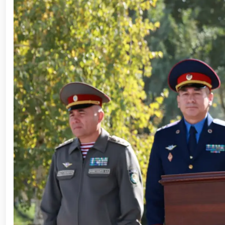
ishchi guruhining yoshlar bilan uchrashuvi tadbirlari
polkovnik B.Tashmatov poytaxtimizdagi manzilli ishlar
etishga moyil shaxslar yashash manzillarida tezkor tad
yuritib kyelayotgan ayollar uchun tantanali bayram ta
o‘tkazildi // Ajdodlar merosi – milliy gʻurur va 
litseyi faoliyati bilan yaqindan tanishdi. //Milliy gv
// “Harbiy taʼlim tizimida ilm-fan va pedagogik tex
etildi. //Milliy gvardiya qo‘mondoni general-po
viloyatalarida xavfsiz muhitni yaratish va jamoat xa
vazifalar doimiy e’tiborda. // Milliy gvardiya 
federatsiyasi raisi etib saylandi. // Milliy gvardi
talablariga mos takomillashtirishga qaratilgan ishl
oilalar” mavzusida adabiy-badiiy kecha tashkil etil
“Jasorat” filmi premyerasi bo'lib o'tdi / / Qurolli Ku
bayramona tadbir o‘tkazildi / / Milliy gvardiya qo'm
kuni munosabati bilan bayram tabrigi / / Oʻzbekisto
munosabati bilan gvardiyachilar xizmat burchini b
devoni hududida bunyod etilgan yodgorlik majmuasi poy
“O‘zbekiston Respublikasi Qurolli Kuchlari tashki
muhofaza qilish organlari xodimlaridan bir guruhini 
yig‘ilishini o‘tkazdi / / Prezident Shavkat Mirziyo
tanishdi / / Moliya, ilg‘or texnologiyalar, madani