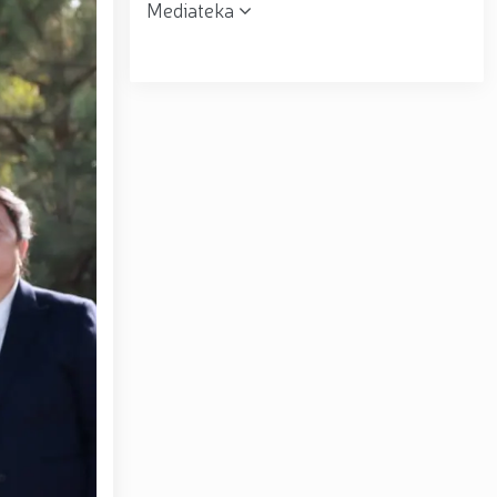
Mediateka
r topshirildi. // Milliy gvardiya qo‘mondoni, general-
muloqot o‘tkazdi. // Farg‘ona viloyatida jinoyat sodir
uni” munosabati bilan Milliy gvardiya tizimida faoliyat
siyadan xoli muhitni ta’minlash bo‘yicha o‘quv yig‘ini
tov Toshkent “Temurbeklar maktabi” harbiy akademik
ryo va Jizzax viloyatida o'rganish ishlarini olib bordi
espublika harbiy ilmiy-amaliy konferensiyasi tashkil
 tumanida amalga oshirdi. // Samarqand va Buxoro
r amalga oshirildi. // Yoshlar siyosatiga oid ustuvor
huquqni muhofaza qilish organlarining Qoʻl jangi
a ma'naviy tayyorgarligini mustahkamlash hamda zamon
htirom bilan nafaqaga kuzatildi. // “Kitobxon harbiy
Toshkentda qidiruvda bo‘lgan shaxs qo‘lga olindi / /
– Vatan himoyachilari kuni munosabati Milliy gvardiyada
ashkil etilganining 34 yilligi va Vatan himoyachilari
4 yilligi hamda 14-yanvar — Vatan himoyachilari kuni
ari xotirasiga bagʻishlab Milliy gvardiya Markaziy
ltirishdi / / O‘zbekiston Respublikasi Prezidentining
ni munosabati bilan harbiy xizmatchilar va huquqni
kat Mirziyoyev Xavfsizlik kengashining kengaytirilgan
yirik quvvatli kogeneratsiya markazi faoliyati bilan
Toshkent dunyoning zamonaviy megapolislari andozasi