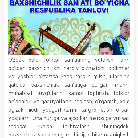
xizmat itlari ko‘rgazmasi tashkil etildi. // “Dog
biatloni” bellashuvining 6-respublika idoralararo
musobaqasi g'oliblari aniqlandi. // O‘zbekistonning
harbiy salohiyatini mustahkamlash: islohotlar va
ustuvor vazifalar.// Milliy gvardiya qo‘mondoni
Jamoat xavfsizligi universiteti bitiruvchi kursantlari
bilan uchrashdi.// 9-may — Xotira va qadrlash kuni
munosabati bilan Milliy gvardiya qoʻmondonligi
tomonidan poytaxtimizda istiqomat qiluvchi Ikkinchi
jahon urushi qatnashchilari va faxriylari holidan xabar
O‘zbek xalqi folklor sanʼatining yetakchi janri
olindi. // “Uyg‘oq xotira” nomli teatrlashtirilgan
bo‘lgan baxshichilikni harbiy xizmatchi, xodimlar
musiqiy konsert dasturi namoyish qilindi.// “Uch
va yoshlar o‘rtasida keng targ‘ib qilish, ularning
avlod uchrashuvi” hamda “Bizning qahramonlar”
kitobining taqdimotiga bag‘ishlangan tadbir tashkil
qalbida baxshichilik sanʼatiga bo‘lgan mehr-
etildi.// “Men G‘olib Run” yugurish musobaqasida
muhabbat tuyg‘ularini kamol toptirish, folklor
gvardiyachilar faxrli o'rinlarni egallashdi.//
anʼanalari va qadriyatlarini saqlash, o‘rganish, xalq
Hamkorlikdagi profilaktik tadbirlar davom
ettirilmoqda. Xavfsiz muhitni ta’minlashga
og‘zaki ijodi yodgorliklarini targ‘ib etish orqali
qaratilgan chora-tadbirlar Milliy gvardiya
yoshlarni Ona Yurtga va ajdodlar merosiga yuksak
qo‘mondoni general-polkovnik B. Tashmatov
sadoqat ruhida tarbiyalash, shuningdek,
rahbarligida Yunusobod tumanida amalga oshirildi //
Buyuk davlat arbobi Sohibqiron Amir Temur
baxshichilik sanʼatining mohir ijrochilarini aniqlash