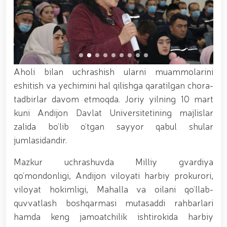
xizmat itlari ko‘rgazmasi tashkil etildi. // “Dog
biatloni” bellashuvining 6-respublika idoralararo
musobaqasi g'oliblari aniqlandi. // O‘zbekistonning
harbiy salohiyatini mustahkamlash: islohotlar va
ustuvor vazifalar.// Milliy gvardiya qo‘mondoni
Jamoat xavfsizligi universiteti bitiruvchi kursantlari
bilan uchrashdi.// 9-may — Xotira va qadrlash kuni
Aholi bilan uchrashish ularni muammolarini
munosabati bilan Milliy gvardiya qoʻmondonligi
eshitish va yechimini hal qilishga qaratilgan chora-
tomonidan poytaxtimizda istiqomat qiluvchi Ikkinchi
jahon urushi qatnashchilari va faxriylari holidan xabar
tadbirlar davom etmoqda. Joriy yilning 10 mart
olindi. // “Uyg‘oq xotira” nomli teatrlashtirilgan
kuni Andijon Davlat Universitetining majlislar
musiqiy konsert dasturi namoyish qilindi.// “Uch
zalida bo‘lib o‘tgan sayyor qabul shular
avlod uchrashuvi” hamda “Bizning qahramonlar”
kitobining taqdimotiga bag‘ishlangan tadbir tashkil
jumlasidandir.
etildi.// “Men G‘olib Run” yugurish musobaqasida
gvardiyachilar faxrli o'rinlarni egallashdi.//
Mazkur uchrashuvda Milliy gvardiya
Hamkorlikdagi profilaktik tadbirlar davom
qo‘mondonligi, Andijon viloyati harbiy prokurori,
ettirilmoqda. Xavfsiz muhitni ta’minlashga
qaratilgan chora-tadbirlar Milliy gvardiya
viloyat hokimligi, Mahalla va oilani qo‘llab-
qo‘mondoni general-polkovnik B. Tashmatov
quvvatlash boshqarmasi mutasaddi rahbarlari
rahbarligida Yunusobod tumanida amalga oshirildi //
hamda keng jamoatchilik ishtirokida harbiy
Buyuk davlat arbobi Sohibqiron Amir Temur