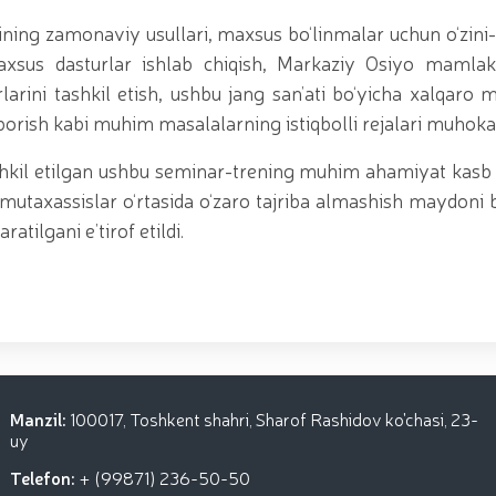
tining zamonaviy usullari, maxsus bo‘linmalar uchun o‘zini
maxsus dasturlar ishlab chiqish, Markaziy Osiyo mamlaka
larini tashkil etish, ushbu jang san’ati bo‘yicha xalqaro
orish kabi muhim masalalarning istiqbolli rejalari muhokam
kil etilgan ushbu seminar-trening muhim ahamiyat kasb et
iy mutaxassislar o‘rtasida o‘zaro tajriba almashish maydoni
ilgani e’tirof etildi.
Manzil:
100017, Toshkent shahri, Sharof Rashidov ko'chasi, 23-
uy
Telefon:
+ (99871) 236-50-50