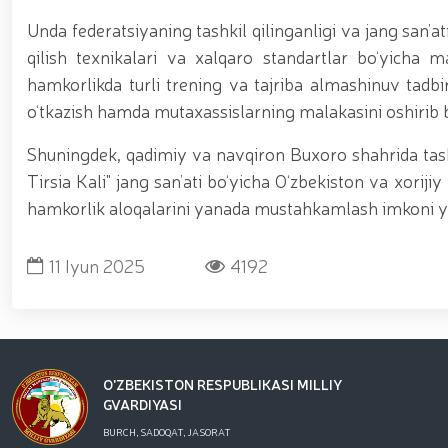
Unda federatsiyaning tashkil qilinganligi va jang san’a
qilish texnikalari va xalqaro standartlar bo‘yicha 
hamkorlikda turli trening va tajriba almashinuv tadbir
o‘tkazish hamda mutaxassislarning malakasini oshirib b
Shuningdek, qadimiy va navqiron Buxoro shahrida tash
Tirsia Kali" jang san’ati bo‘yicha O‘zbekiston va xorij
hamkorlik aloqalarini yanada mustahkamlash imkoni yarat
11 Iyun 2025
4192
O'ZBEKISTON RESPUBLIKASI MILLIY
GVARDIYASI
BURCH, SADOQAT, JASORAT