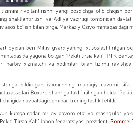
iy seminar-trening o‘tkazildi / / Qoraqalpogʻiston Re
yotgan shaxs qo'lga olindi / / Toshkent shahrida gvar
 tizimini rivojlantirishni yangi bosqichga olib chiqish bor
irotexnika vositalarining noqonuniy muomalasiga chek qo‘
ing shakllantirilishi va Adliya vazirligi tomonidan davlat
t topshirish marosimi bo‘lib o‘tdi. // Milliy gvardiya
Milliy gvardiya Jamoat xavfsizligi universitetiga o‘qish
y asos bo‘lish bilan birga, Markaziy Osiyo mintaqasidagi 
ing ommaviy sportni yangi bosqichga olib chiqish bora
a qo‘mondoni R.Djurayev raisligida, kamondan (paraka
i bo‘yicha boshqarmasi ayol harbiy xizmatchilari Huqu
t oyidan beri Milliy gvardiyaning Ixtisoslashtirilgan o‘
irinchi o‘rinni egallashdi / / Oliy Majlis Senatining q
ot / / Milliy gvardiya Temurbeklar maktabi o‘quvchila
mintaqasida yagona bo‘lgan "Pekiti tirsia kali" “PTK Banta
tashkil etildi / / Milliy gvardiya Toshkent mintaqaviy
i harbiy xizmatchi va xodimlari bilan tizimli ravishda
bollari” mavzusida Respublika ilmiy-amaliy seminari o
avfsizligi taʼminlanad / / O‘zbekiston Respublikasi Pre
rag‘batlantirish to‘g‘risida"gi
kistonga bildirilgan ishonchning mantiqiy davomi sifati
utaxassislari Buxoro shahriga taklif qilingan holda "Pekiti 
hiligida navbatdagi seminar-trening tashkil etildi.
yun kuniga qadar bir oy davom etdi va mashg‘ulot yaku
Pekiti Tirsia Kali" Jahon federatsiyasi prezidenti
Rommel T