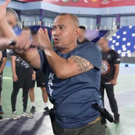
 doirasida muddatdi harbiy xizmatchilarga sertifikatla
i davomida yoshlar bilan uchrashib, ular bilan ochiq 
birlar o‘tkazildi. // “8-mart – Xalqaro xotin qizlar k
dbiri tashkil etildi // Moliyaviy shaffoflik va korrup
vatanparvarlik manbai // General-polkovnik B.Tashma
ardiya qo‘mondoni, general-polkovnik B.Tashmatov Sirda
nologiyalarni rivojlantirish istiqbollari” mavzusida r
lkovnik B.Tashmatov ilk manzilli ishlarini Yunusobod
vfsizligini ishonchli taʼminlash boʻyicha manzilli ishla
qoʻmondoni general-polkovnik B.Tashmatov Oʻzbekiston 
ya shaxsiy tarkibining jangovar salohiyati, jismoniy v
ar davom ettirilmoqda. // Tizim fidoyilari hurmat va e
di / / Vatanparvarlik oyligi doirasidagi tadbirlar / / 
chlarimiz tashkil etilganining 34 yilligi va 14 yanvar 
ondonining O‘zbekiston Respublikasi Qurolli Kuchlari t
n Respublikasi Qurolli Kuchlari tashkil etilganining 3
ajarish chogʻida qahramonlarcha halok boʻlgan safdoshl
iga gul qoʻyishib, ularning xotirasiga hurmat bajo ke
l etilganining 34 yilligi hamda Vatan himoyachilari ku
mukofotlash to‘g‘risida”gi Farmoni / / Prezident Shav
yev Toshkent shahri Yunusobod tumanida barpo etilgan 
yat va turizmning yirik markaziga aylanib borayotgan 