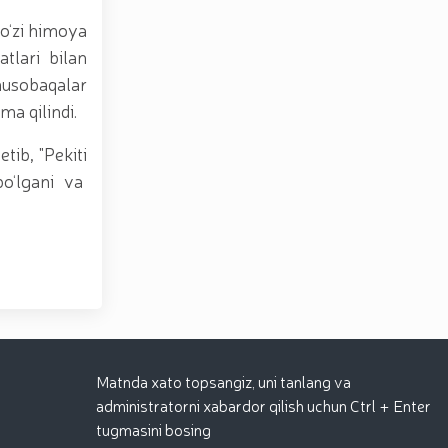
-o‘zi himoya
tlari bilan
 musobaqalar
a qilindi.
ib, "Pekiti
 bo‘lgani va
Matnda xato topsangiz, uni tanlang va
administratorni xabardor qilish uchun Ctrl + Enter
tugmasini bosing