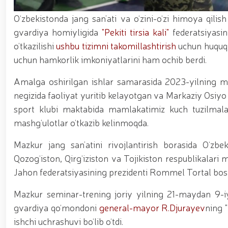
asosida yanada rivojlantiriladi / / Ma'naviy-ma'rif
kiritilgan oʻsimlikni noqonuniy ravishda olib keta
O‘zbekistonda jang san’ati va o‘zini-o‘zi himoya qilish
vositalari olib qo‘yildi / / Farg‘ona viloyatida p
gvardiya homiyligida
"Pekiti tirsia kali"
federatsiyasin
markazida navbatdagi tinglovchilar uchun sertifika
nufuzli ko‘rgazmasi yuqori saviyada bo'lib o'tdi. // 
o‘tkazilishi
ushbu tizimni takomillashtirish
uchun huquqi
jarayonlari davom etmoqda / / Davlatimiz rahbarin
uchun hamkorlik imkoniyatlarini ham ochib berdi.
belgilab bergan vazifalari yuzasidan, Milliy gvardiy
o‘tkazildi / / Milliy gvardiya Surxondaryo viloyat
Amalga oshirilgan ishlar samarasida 2023-yilning mar
voleybol bo‘yicha o‘tkazilgan musobaqada faxrli b
universiteti dotsentlari ishtirokidagi ochiq muloq
negizida faoliyat yuritib kelayotgan va Markaziy Osiyo 
xususiyatlari” mavzusida ko‘rgazmali mashg‘ulot 
sport klubi maktabida mamlakatimiz kuch tuzilmalar
uchuvchisiz uchadigan apparatlarini qo‘llash istiq
mashg‘ulotlar o‘tkazib kelinmoqda.
o‘qilishi vaqtida jamoat tartibi hamda fuqarolar x
Mazkur jang san’atini rivojlantirish borasida O‘zbe
Qozog‘iston, Qirg‘iziston va Tojikiston respublikalari m
Jahon federatsiyasining prezidenti Rommel Tortal boshc
Mazkur seminar-trening joriy yilning 21-maydan 9-i
gvardiya qo‘mondoni
general-mayor R.Djurayev
ning "
ishchi uchrashuvi bo‘lib o‘tdi.