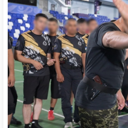
ishchi guruhining yoshlar bilan uchrashuvi tadbirlari
polkovnik B.Tashmatov poytaxtimizdagi manzilli ishlar
etishga moyil shaxslar yashash manzillarida tezkor tad
yuritib kyelayotgan ayollar uchun tantanali bayram ta
o‘tkazildi // Ajdodlar merosi – milliy gʻurur va 
litseyi faoliyati bilan yaqindan tanishdi. //Milliy gv
// “Harbiy taʼlim tizimida ilm-fan va pedagogik tex
etildi. //Milliy gvardiya qo‘mondoni general-po
viloyatalarida xavfsiz muhitni yaratish va jamoat xa
vazifalar doimiy e’tiborda. // Milliy gvardiya 
federatsiyasi raisi etib saylandi. // Milliy gvardi
talablariga mos takomillashtirishga qaratilgan ishl
oilalar” mavzusida adabiy-badiiy kecha tashkil etil
“Jasorat” filmi premyerasi bo'lib o'tdi / / Qurolli Ku
bayramona tadbir o‘tkazildi / / Milliy gvardiya qo'm
kuni munosabati bilan bayram tabrigi / / Oʻzbekisto
munosabati bilan gvardiyachilar xizmat burchini b
devoni hududida bunyod etilgan yodgorlik majmuasi poy
“O‘zbekiston Respublikasi Qurolli Kuchlari tashki
muhofaza qilish organlari xodimlaridan bir guruhini 
yig‘ilishini o‘tkazdi / / Prezident Shavkat Mirziyo
tanishdi / / Moliya, ilg‘or texnologiyalar, madani