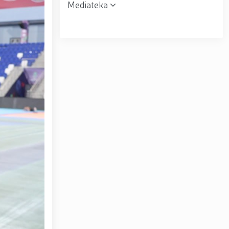
Mediateka
r topshirildi. // Milliy gvardiya qo‘mondoni, general-
muloqot o‘tkazdi. // Farg‘ona viloyatida jinoyat sodir
uni” munosabati bilan Milliy gvardiya tizimida faoliyat
siyadan xoli muhitni ta’minlash bo‘yicha o‘quv yig‘ini
tov Toshkent “Temurbeklar maktabi” harbiy akademik
ryo va Jizzax viloyatida o'rganish ishlarini olib bordi
espublika harbiy ilmiy-amaliy konferensiyasi tashkil
 tumanida amalga oshirdi. // Samarqand va Buxoro
r amalga oshirildi. // Yoshlar siyosatiga oid ustuvor
huquqni muhofaza qilish organlarining Qoʻl jangi
a ma'naviy tayyorgarligini mustahkamlash hamda zamon
htirom bilan nafaqaga kuzatildi. // “Kitobxon harbiy
Toshkentda qidiruvda bo‘lgan shaxs qo‘lga olindi / /
– Vatan himoyachilari kuni munosabati Milliy gvardiyada
ashkil etilganining 34 yilligi va Vatan himoyachilari
4 yilligi hamda 14-yanvar — Vatan himoyachilari kuni
ari xotirasiga bagʻishlab Milliy gvardiya Markaziy
ltirishdi / / O‘zbekiston Respublikasi Prezidentining
ni munosabati bilan harbiy xizmatchilar va huquqni
kat Mirziyoyev Xavfsizlik kengashining kengaytirilgan
yirik quvvatli kogeneratsiya markazi faoliyati bilan
Toshkent dunyoning zamonaviy megapolislari andozasi