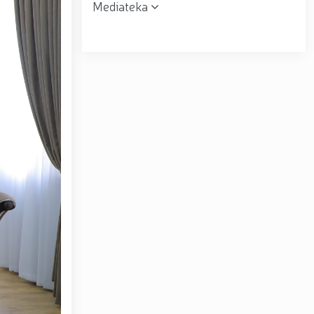
Mediateka
r topshirildi. // Milliy gvardiya qo‘mondoni, general-
muloqot o‘tkazdi. // Farg‘ona viloyatida jinoyat sodir
uni” munosabati bilan Milliy gvardiya tizimida faoliyat
siyadan xoli muhitni ta’minlash bo‘yicha o‘quv yig‘ini
tov Toshkent “Temurbeklar maktabi” harbiy akademik
ryo va Jizzax viloyatida o'rganish ishlarini olib bordi
espublika harbiy ilmiy-amaliy konferensiyasi tashkil
 tumanida amalga oshirdi. // Samarqand va Buxoro
r amalga oshirildi. // Yoshlar siyosatiga oid ustuvor
huquqni muhofaza qilish organlarining Qoʻl jangi
a ma'naviy tayyorgarligini mustahkamlash hamda zamon
htirom bilan nafaqaga kuzatildi. // “Kitobxon harbiy
Toshkentda qidiruvda bo‘lgan shaxs qo‘lga olindi / /
– Vatan himoyachilari kuni munosabati Milliy gvardiyada
ashkil etilganining 34 yilligi va Vatan himoyachilari
4 yilligi hamda 14-yanvar — Vatan himoyachilari kuni
ari xotirasiga bagʻishlab Milliy gvardiya Markaziy
ltirishdi / / O‘zbekiston Respublikasi Prezidentining
ni munosabati bilan harbiy xizmatchilar va huquqni
kat Mirziyoyev Xavfsizlik kengashining kengaytirilgan
yirik quvvatli kogeneratsiya markazi faoliyati bilan
Toshkent dunyoning zamonaviy megapolislari andozasi