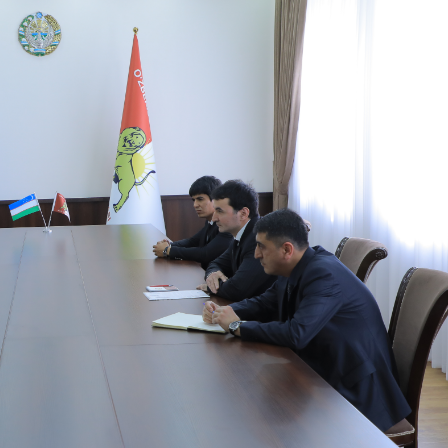
 doirasida muddatdi harbiy xizmatchilarga sertifikatla
i davomida yoshlar bilan uchrashib, ular bilan ochiq 
birlar o‘tkazildi. // “8-mart – Xalqaro xotin qizlar k
dbiri tashkil etildi // Moliyaviy shaffoflik va korrup
vatanparvarlik manbai // General-polkovnik B.Tashma
ardiya qo‘mondoni, general-polkovnik B.Tashmatov Sirda
nologiyalarni rivojlantirish istiqbollari” mavzusida r
lkovnik B.Tashmatov ilk manzilli ishlarini Yunusobod
vfsizligini ishonchli taʼminlash boʻyicha manzilli ishla
qoʻmondoni general-polkovnik B.Tashmatov Oʻzbekiston 
ya shaxsiy tarkibining jangovar salohiyati, jismoniy v
ar davom ettirilmoqda. // Tizim fidoyilari hurmat va e
di / / Vatanparvarlik oyligi doirasidagi tadbirlar / / 
chlarimiz tashkil etilganining 34 yilligi va 14 yanvar 
ondonining O‘zbekiston Respublikasi Qurolli Kuchlari t
n Respublikasi Qurolli Kuchlari tashkil etilganining 3
ajarish chogʻida qahramonlarcha halok boʻlgan safdoshl
iga gul qoʻyishib, ularning xotirasiga hurmat bajo ke
l etilganining 34 yilligi hamda Vatan himoyachilari ku
mukofotlash to‘g‘risida”gi Farmoni / / Prezident Shav
yev Toshkent shahri Yunusobod tumanida barpo etilgan 
yat va turizmning yirik markaziga aylanib borayotgan 