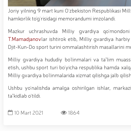
asosida yanada rivojlantiriladi / / Ma'naviy-ma'rif
kiritilgan oʻsimlikni noqonuniy ravishda olib keta
Joriy yilning 9 mart kuni O‘zbekiston Respublikasi Mill
vositalari olib qo‘yildi / / Farg‘ona viloyatida p
hamkorlik to‘g‘risidagi memorandumi imzolandi.
markazida navbatdagi tinglovchilar uchun sertifika
nufuzli ko‘rgazmasi yuqori saviyada bo'lib o'tdi. // 
jarayonlari davom etmoqda / / Davlatimiz rahbarin
Mazkur uchrashuvda Milliy gvardiya qo‘mondoni 
belgilab bergan vazifalari yuzasidan, Milliy gvardiy
T.Mamadjanov
lar ishtirok etib, Milliy gvardiya harb
o‘tkazildi / / Milliy gvardiya Surxondaryo viloyat
Djit-Kun-Do sport turini ommalashtirish masallarini m
voleybol bo‘yicha o‘tkazilgan musobaqada faxrli b
universiteti dotsentlari ishtirokidagi ochiq muloq
Milliy gvardiya hududiy bo‘linmalari va taʼlim muass
xususiyatlari” mavzusida ko‘rgazmali mashg‘ulot 
uchuvchisiz uchadigan apparatlarini qo‘llash istiq
etish, ushbu sport turi bo‘yicha respublika hamda xalq
o‘qilishi vaqtida jamoat tartibi hamda fuqarolar x
Milliy gvardiya bo‘linmalarida xizmat qilishga jalb qili
Ushbu yo‘nalishda amalga oshirilgan ishlar, markaz
taʼkidlab o‘tildi.
10 Mart 2021
1864