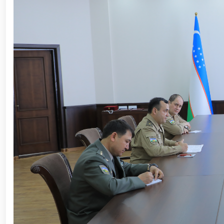
ishchi guruhining yoshlar bilan uchrashuvi tadbirlari
polkovnik B.Tashmatov poytaxtimizdagi manzilli ishlar
etishga moyil shaxslar yashash manzillarida tezkor tad
yuritib kyelayotgan ayollar uchun tantanali bayram ta
o‘tkazildi // Ajdodlar merosi – milliy gʻurur va 
litseyi faoliyati bilan yaqindan tanishdi. //Milliy gv
// “Harbiy taʼlim tizimida ilm-fan va pedagogik tex
etildi. //Milliy gvardiya qo‘mondoni general-po
viloyatalarida xavfsiz muhitni yaratish va jamoat xa
vazifalar doimiy e’tiborda. // Milliy gvardiya 
federatsiyasi raisi etib saylandi. // Milliy gvardi
talablariga mos takomillashtirishga qaratilgan ishl
oilalar” mavzusida adabiy-badiiy kecha tashkil etil
“Jasorat” filmi premyerasi bo'lib o'tdi / / Qurolli Ku
bayramona tadbir o‘tkazildi / / Milliy gvardiya qo'm
kuni munosabati bilan bayram tabrigi / / Oʻzbekisto
munosabati bilan gvardiyachilar xizmat burchini b
devoni hududida bunyod etilgan yodgorlik majmuasi poy
“O‘zbekiston Respublikasi Qurolli Kuchlari tashki
muhofaza qilish organlari xodimlaridan bir guruhini 
yig‘ilishini o‘tkazdi / / Prezident Shavkat Mirziyo
tanishdi / / Moliya, ilg‘or texnologiyalar, madani