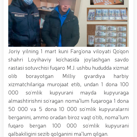
xizmat itlari ko‘rgazmasi tashkil etildi. // “Dog
biatloni” bellashuvining 6-respublika idoralararo
musobaqasi g'oliblari aniqlandi. // O‘zbekistonning
harbiy salohiyatini mustahkamlash: islohotlar va
ustuvor vazifalar.// Milliy gvardiya qo‘mondoni
Jamoat xavfsizligi universiteti bitiruvchi kursantlari
bilan uchrashdi.// 9-may — Xotira va qadrlash kuni
munosabati bilan Milliy gvardiya qoʻmondonligi
Joriy yilning 1 mart kuni Farg‘ona viloyati Qo‘qon
tomonidan poytaxtimizda istiqomat qiluvchi Ikkinchi
jahon urushi qatnashchilari va faxriylari holidan xabar
shahri Loyihaviy ko‘chasida joylashgan savdo
olindi. // “Uyg‘oq xotira” nomli teatrlashtirilgan
rastasi sotuvchisi fuqaro M.J. ushbu hududda xizmat
musiqiy konsert dasturi namoyish qilindi.// “Uch
olib borayotgan Milliy gvardiya harbiy
avlod uchrashuvi” hamda “Bizning qahramonlar”
kitobining taqdimotiga bag‘ishlangan tadbir tashkil
xizmatchilariga murojaat etib, undan 1 dona 100
etildi.// “Men G‘olib Run” yugurish musobaqasida
000 so‘mlik kupyurani mayda kupyuraga
gvardiyachilar faxrli o'rinlarni egallashdi.//
almashtirishni so‘ragan nomaʼlum fuqaroga 1 dona
Hamkorlikdagi profilaktik tadbirlar davom
ettirilmoqda. Xavfsiz muhitni ta’minlashga
50 000 va 5 dona 10 000 so‘mlik kupyuralarni
qaratilgan chora-tadbirlar Milliy gvardiya
berganini, ammo oradan biroz vaqt o‘tib, nomaʼlum
qo‘mondoni general-polkovnik B. Tashmatov
fuqaro bergan 100 000 so‘mlik kupyurani
rahbarligida Yunusobod tumanida amalga oshirildi //
Buyuk davlat arbobi Sohibqiron Amir Temur
qalbakiligini sezib qolganini maʼlum qilgan.