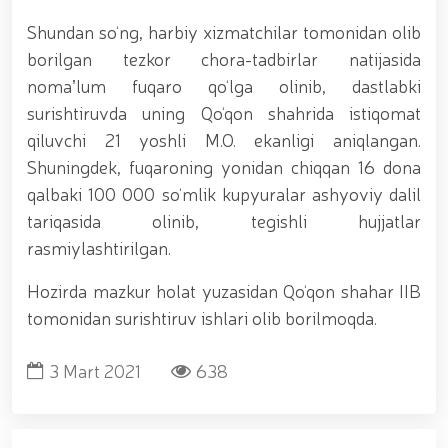
tavalludining 690 yilligi munosabati bilan,
O‘zbekiston Milliy kino san'ati saroyida Milliy
Shundan so‘ng, harbiy xizmatchilar tomonidan olib
gvardiya tizimidagi yoshlar bilan uchrashuv bo‘lib
borilgan tezkor chora-tadbirlar natijasida
o‘tdi. // Bayram kunlarida xavfsizlik toʻliq taʼminlandi
// Navroʻz shukuhi: otliq paradlar tashkil etildi //
nomaʼlum fuqaro qo‘lga olinib, dastlabki
“Navroʻzni ulugʻlash – insonni ulugʻlashdir!” shiori
surishtiruvda uning Qo‘qon shahrida istiqomat
ostida bayram sayli // Askarlar kasb-hunar
qiluvchi 21 yoshli M.O. ekanligi aniqlangan.
sertifikatlariga ega boʻldi // Qahramonlar xotirasi
yod etildi // Strandja turnirida Milliy gvardiya harbiy
Shuningdek, fuqaroning yonidan chiqqan 16 dona
xizmatchisi Navbahor Hamidova oltin medalni qoʻlga
qalbaki 100 000 so‘mlik kupyuralar ashyoviy dalil
kiritdi. // Iroda Ismoilova «Sodiq xizmatlari uchun»
tariqasida olinib, tegishli hujjatlar
medali bilan taqdirlandi. // O‘zbekiston Qurolli
Kuchlarida kibersport, dron va robot texnologiyalari
rasmiylashtirilgan.
yo‘nalishlari rivojlantiriladi // Andijon viloyatida
Respublika ishchi guruhining yoshlar bilan uchrashuvi
Hozirda mazkur holat yuzasidan Qo‘qon shahar IIB
tadbirlari doirasida muddatdi harbiy xizmatchilarga
tomonidan surishtiruv ishlari olib borilmoqda.
sertifikatlar topshirildi. // Milliy gvardiya
qo‘mondoni, general-polkovnik B.Tashmatov
poytaxtimizdagi manzilli ishlari davomida yoshlar
3 Mart 2021
638
bilan uchrashib, ular bilan ochiq muloqot o‘tkazdi. //
Farg‘ona viloyatida jinoyat sodir etishga moyil
shaxslar yashash manzillarida tezkor tadbirlar
o‘tkazildi. // “8-mart – Xalqaro xotin qizlar kuni”