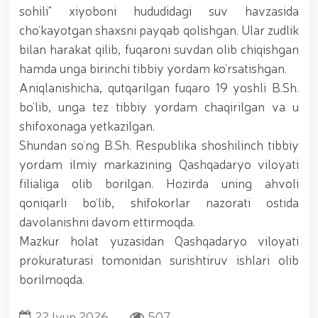
tavalludining 690 yilligi munosabati bilan,
sohili" xiyoboni hududidagi suv havzasida
O‘zbekiston Milliy kino san'ati saroyida Milliy
cho‘kayotgan shaxsni payqab qolishgan. Ular zudlik
gvardiya tizimidagi yoshlar bilan uchrashuv bo‘lib
o‘tdi. // Bayram kunlarida xavfsizlik toʻliq taʼminlandi
bilan harakat qilib, fuqaroni suvdan olib chiqishgan
// Navroʻz shukuhi: otliq paradlar tashkil etildi //
hamda unga birinchi tibbiy yordam ko‘rsatishgan.
“Navroʻzni ulugʻlash – insonni ulugʻlashdir!” shiori
Aniqlanishicha, qutqarilgan fuqaro 19 yoshli B.Sh.
ostida bayram sayli // Askarlar kasb-hunar
sertifikatlariga ega boʻldi // Qahramonlar xotirasi
bo‘lib, unga tez tibbiy yordam chaqirilgan va u
yod etildi // Strandja turnirida Milliy gvardiya harbiy
shifoxonaga yetkazilgan.
xizmatchisi Navbahor Hamidova oltin medalni qoʻlga
kiritdi. // Iroda Ismoilova «Sodiq xizmatlari uchun»
Shundan so‘ng B.Sh. Respublika shoshilinch tibbiy
medali bilan taqdirlandi. // O‘zbekiston Qurolli
yordam ilmiy markazining Qashqadaryo viloyati
Kuchlarida kibersport, dron va robot texnologiyalari
filialiga olib borilgan. Hozirda uning ahvoli
yo‘nalishlari rivojlantiriladi // Andijon viloyatida
Respublika ishchi guruhining yoshlar bilan uchrashuvi
qoniqarli bo‘lib, shifokorlar nazorati ostida
tadbirlari doirasida muddatdi harbiy xizmatchilarga
davolanishni davom ettirmoqda.
sertifikatlar topshirildi. // Milliy gvardiya
Mazkur holat yuzasidan Qashqadaryo viloyati
qo‘mondoni, general-polkovnik B.Tashmatov
poytaxtimizdagi manzilli ishlari davomida yoshlar
prokuraturasi tomonidan surishtiruv ishlari olib
bilan uchrashib, ular bilan ochiq muloqot o‘tkazdi. //
borilmoqda.
Farg‘ona viloyatida jinoyat sodir etishga moyil
shaxslar yashash manzillarida tezkor tadbirlar
o‘tkazildi. // “8-mart – Xalqaro xotin qizlar kuni”
22 Iyun 2026
507