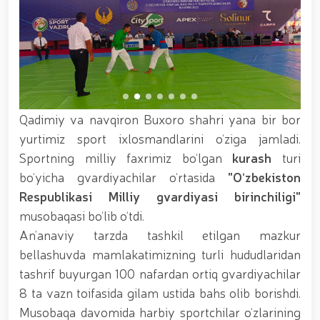
xizmat itlari ko‘rgazmasi tashkil etildi. // “Dog
biatloni” bellashuvining 6-respublika idoralararo
musobaqasi g'oliblari aniqlandi. // O‘zbekistonning
harbiy salohiyatini mustahkamlash: islohotlar va
ustuvor vazifalar.// Milliy gvardiya qo‘mondoni
Jamoat xavfsizligi universiteti bitiruvchi kursantlari
bilan uchrashdi.// 9-may — Xotira va qadrlash kuni
munosabati bilan Milliy gvardiya qoʻmondonligi
Qadimiy va navqiron Buxoro shahri yana bir bor
tomonidan poytaxtimizda istiqomat qiluvchi Ikkinchi
jahon urushi qatnashchilari va faxriylari holidan xabar
yurtimiz sport ixlosmandlarini o‘ziga jamladi.
olindi. // “Uyg‘oq xotira” nomli teatrlashtirilgan
Sportning milliy faxrimiz bo‘lgan
kurash
turi
musiqiy konsert dasturi namoyish qilindi.// “Uch
bo‘yicha gvardiyachilar o‘rtasida
"O‘zbekiston
avlod uchrashuvi” hamda “Bizning qahramonlar”
kitobining taqdimotiga bag‘ishlangan tadbir tashkil
Respublikasi Milliy gvardiyasi birinchiligi"
etildi.// “Men G‘olib Run” yugurish musobaqasida
musobaqasi bo‘lib o‘tdi.
gvardiyachilar faxrli o'rinlarni egallashdi.//
An’anaviy tarzda tashkil etilgan mazkur
Hamkorlikdagi profilaktik tadbirlar davom
ettirilmoqda. Xavfsiz muhitni ta’minlashga
bellashuvda mamlakatimizning turli hududlaridan
qaratilgan chora-tadbirlar Milliy gvardiya
tashrif buyurgan 100 nafardan ortiq gvardiyachilar
qo‘mondoni general-polkovnik B. Tashmatov
8 ta vazn toifasida gilam ustida bahs olib borishdi.
rahbarligida Yunusobod tumanida amalga oshirildi //
Buyuk davlat arbobi Sohibqiron Amir Temur
Musobaqa davomida harbiy sportchilar o‘zlarining