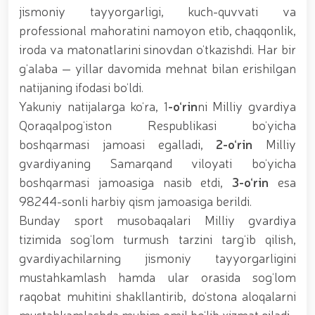
tavalludining 690 yilligi munosabati bilan,
jismoniy tayyorgarligi, kuch-quvvati va
O‘zbekiston Milliy kino san'ati saroyida Milliy
professional mahoratini namoyon etib, chaqqonlik,
gvardiya tizimidagi yoshlar bilan uchrashuv bo‘lib
o‘tdi. // Bayram kunlarida xavfsizlik toʻliq taʼminlandi
iroda va matonatlarini sinovdan o‘tkazishdi. Har bir
// Navroʻz shukuhi: otliq paradlar tashkil etildi //
g‘alaba — yillar davomida mehnat bilan erishilgan
“Navroʻzni ulugʻlash – insonni ulugʻlashdir!” shiori
natijaning ifodasi bo‘ldi.
ostida bayram sayli // Askarlar kasb-hunar
sertifikatlariga ega boʻldi // Qahramonlar xotirasi
Yakuniy natijalarga ko‘ra, 1
-o‘rin
ni Milliy gvardiya
yod etildi // Strandja turnirida Milliy gvardiya harbiy
Qoraqalpog‘iston Respublikasi bo‘yicha
xizmatchisi Navbahor Hamidova oltin medalni qoʻlga
kiritdi. // Iroda Ismoilova «Sodiq xizmatlari uchun»
boshqarmasi jamoasi egalladi,
2-o‘rin
Milliy
medali bilan taqdirlandi. // O‘zbekiston Qurolli
gvardiyaning Samarqand viloyati bo‘yicha
Kuchlarida kibersport, dron va robot texnologiyalari
boshqarmasi jamoasiga nasib etdi,
3-o‘rin
esa
yo‘nalishlari rivojlantiriladi // Andijon viloyatida
Respublika ishchi guruhining yoshlar bilan uchrashuvi
98244-sonli harbiy qism jamoasiga berildi.
tadbirlari doirasida muddatdi harbiy xizmatchilarga
Bunday sport musobaqalari Milliy gvardiya
sertifikatlar topshirildi. // Milliy gvardiya
tizimida sog‘lom turmush tarzini targ‘ib qilish,
qo‘mondoni, general-polkovnik B.Tashmatov
poytaxtimizdagi manzilli ishlari davomida yoshlar
gvardiyachilarning jismoniy tayyorgarligini
bilan uchrashib, ular bilan ochiq muloqot o‘tkazdi. //
mustahkamlash hamda ular orasida sog‘lom
Farg‘ona viloyatida jinoyat sodir etishga moyil
raqobat muhitini shakllantirib, do‘stona aloqalarni
shaxslar yashash manzillarida tezkor tadbirlar
o‘tkazildi. // “8-mart – Xalqaro xotin qizlar kuni”
mustahkamlashda muhim omil bo‘lib xizmat qiladi.